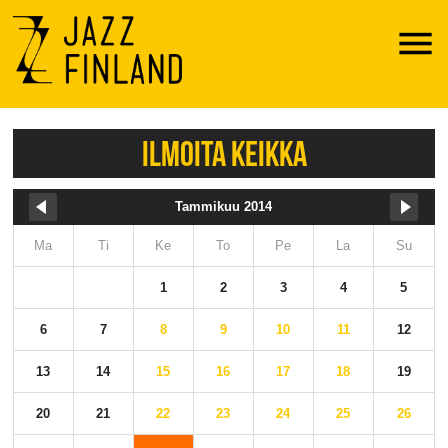
Menu
ILMOITA KEIKKA
Tammikuu 2014
Ma
Ti
Ke
To
Pe
La
Su
1
2
3
4
5
6
7
8
9
10
11
12
13
14
15
16
17
18
19
20
21
22
23
24
25
26