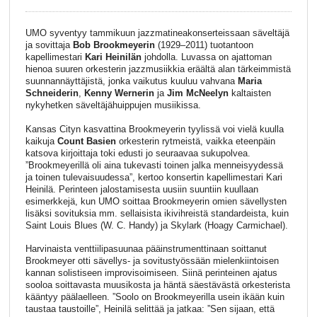
UMO syventyy tammikuun jazzmatineakonserteissaan säveltäjä
ja sovittaja
Bob Brookmeyerin
(1929–2011) tuotantoon
kapellimestari
Kari Heinilän
johdolla. Luvassa on ajattoman
hienoa suuren orkesterin jazzmusiikkia eräältä alan tärkeimmistä
suunnannäyttäjistä, jonka vaikutus kuuluu vahvana
Maria
Schneiderin
,
Kenny Wernerin
ja
Jim McNeelyn
kaltaisten
nykyhetken säveltäjähuippujen musiikissa.
Kansas Cityn kasvattina Brookmeyerin tyylissä voi vielä kuulla
kaikuja
Count Basien
orkesterin rytmeistä, vaikka eteenpäin
katsova kirjoittaja toki edusti jo seuraavaa sukupolvea.
”Brookmeyerillä oli aina tukevasti toinen jalka menneisyydessä
ja toinen tulevaisuudessa”, kertoo konsertin kapellimestari Kari
Heinilä. Perinteen jalostamisesta uusiin suuntiin kuullaan
esimerkkejä, kun UMO soittaa Brookmeyerin omien sävellysten
lisäksi sovituksia mm. sellaisista ikivihreistä standardeista, kuin
Saint Louis Blues (W. C. Handy) ja Skylark (Hoagy Carmichael).
Harvinaista venttiilipasuunaa pääinstrumenttinaan soittanut
Brookmeyer otti sävellys- ja sovitustyössään mielenkiintoisen
kannan solistiseen improvisoimiseen. Siinä perinteinen ajatus
sooloa soittavasta muusikosta ja häntä säestävästä orkesterista
kääntyy päälaelleen. ”Soolo on Brookmeyerilla usein ikään kuin
taustaa taustoille”, Heinilä selittää ja jatkaa: ”Sen sijaan, että