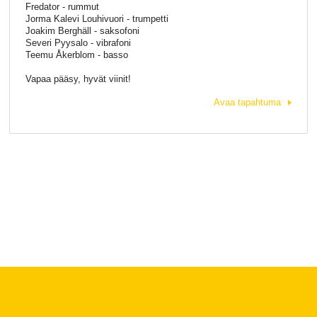
Fredator - rummut
Jorma Kalevi Louhivuori - trumpetti
Joakim Berghäll - saksofoni
Severi Pyysalo - vibrafoni
Teemu Åkerblom - basso
Vapaa pääsy, hyvät viinit!
Avaa tapahtuma