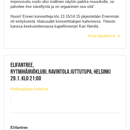
improvisoitu soolo olisi irrallinen näytön paikka muusikolle, se
palvelee itse sävellystä ja on orgaaninen osa sitä”.
Huom! Ennen konsertteja klo 13.15/14.15 järjestetään Enemmän
irti esityksestä -tilaisuudet konserttitalojen kahvioissa. Yleisön
kanssa keskustelemassa kapellimestari Kari Heinilä.
Avaa tapahtuma
ELIFANTREE,
RYTMIHÄIRIÖKLUBI, RAVINTOLA JUTTUTUPA, HELSINKI
29.1. KLO 21:00
Keikkapaikan kotisivut
Elifantree