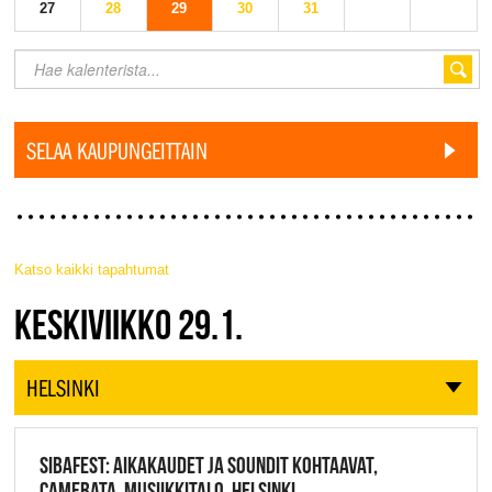
27
28
29
30
31
SELAA KAUPUNGEITTAIN
Katso kaikki tapahtumat
JAZZ FINLAND LIVE
KESKIVIIKKO 29.1.
HELSINKI
SIBAFEST: AIKAKAUDET JA SOUNDIT KOHTAAVAT,
CAMERATA, MUSIIKKITALO, HELSINKI