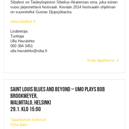
Sibafest on Taideyliopiston Sibelius-Akatemian oma, joka toinen
vuosi järjestettävä festivaali. Kevään 2014 festivaalin ohjelman
on suunnitellut Gustav Djupsjöbacka.
www.sibafest.fi
Lisätietoja:
Tuottaja
Ulla Havulehto
050 384 3451
ulla.havulehto@siba.fi
Avaa tapahtuma
SAINT LOUIS BLUES AND BEYOND – UMO PLAYS BOB
BROOKMEYER,
MALMITALO, HELSINKI
29.1. KLO 15:00
Tapahtuman kotisivut
Osta lippu