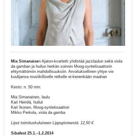
Mia Simanaise
n Ajaton-kvartetti yhdistää jazzlaulun sekä viola
da gamban ja huilun herkän soinnin Moog-syntetisaattorin
ehtymättömiin mahdollisuuksiin. Arvoituksellinen yhtye vie
kuulijansa musiikilliselle retkelle ei-kenenkään maahan
Kesto: n. 50 min.
Mia Simanainen, laulu
Kari Heinilä, huilut
Kari Ikonen, Moog-syntetisaattori
Mikko Perkola, viola da gamba
Liput toimituskuluineen Lippupisteestä: 12,50 €
Sibafest 25.1.–1.2.2014