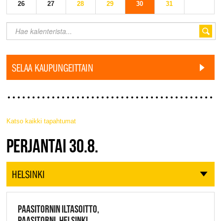
26
27
28
29
30
31
SELAA KAUPUNGEITTAIN
Katso kaikki tapahtumat
JAZZ FINLAND LIVE
PERJANTAI 30.8.
HELSINKI
PAASITORNIN ILTASOITTO,
PAASITORNI, HELSINKI