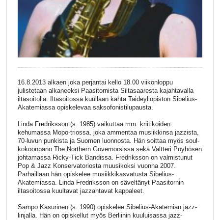
16.8.2013 alkaen joka perjantai kello 18.00 viikonloppu
julistetaan alkaneeksi Paasitornista Siltasaaresta kajahtavalla
iltasoitolla. Iltasoitossa kuullaan kahta Taideyliopiston Sibelius-
Akatemiassa opiskelevaa saksofonistilupausta.
Linda Fredriksson (s. 1985) vaikuttaa mm. kriitikoiden
kehumassa Mopo-triossa, joka ammentaa musiikkinsa jazzista,
70-luvun punkista ja Suomen luonnosta. Hän soittaa myös soul-
kokoonpano The Northern Governorsissa sekä Valtteri Pöyhösen
johtamassa Ricky-Tick Bandissa. Fredriksson on valmistunut
Pop & Jazz Konservatoriosta muusikoksi vuonna 2007.
Parhaillaan hän opiskelee musiikkikasvatusta Sibelius-
Akatemiassa. Linda Fredriksson on säveltänyt Paasitornin
iltasoitossa kuultavat jazzahtavat kappaleet.
Sampo Kasurinen (s. 1990) opiskelee Sibelius-Akatemian jazz-
linjalla. Hän on opiskellut myös Berliinin kuuluisassa jazz-