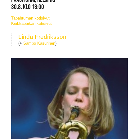
30.8. KLO 18:00
Tapahtuman kotisivut
Keikkapaikan kotisivut
Linda Fredriksson
(+
Sampo Kasurinen
)