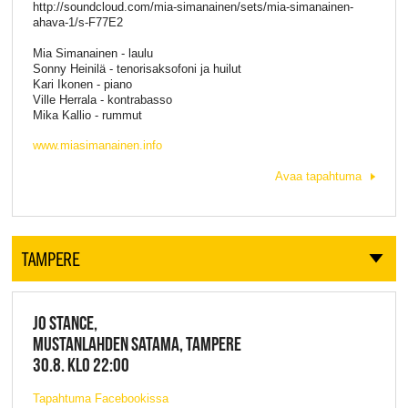
http://soundcloud.com/mia-simanainen/sets/mia-simanainen-
ahava-1/s-F77E2
Mia Simanainen - laulu
Sonny Heinilä - tenorisaksofoni ja huilut
Kari Ikonen - piano
Ville Herrala - kontrabasso
Mika Kallio - rummut
www.miasimanainen.info
Avaa tapahtuma
TAMPERE
JO STANCE,
MUSTANLAHDEN SATAMA, TAMPERE
30.8. KLO 22:00
Tapahtuma Facebookissa