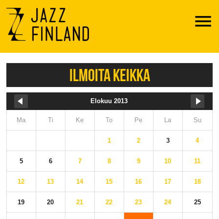
Menu
ILMOITA KEIKKA
Elokuu 2013
Ma
Ti
Ke
To
Pe
La
Su
1
2
3
4
5
6
7
8
9
10
11
12
13
14
15
16
17
18
19
20
21
22
23
24
25