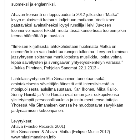
suomeksi ja englanniksi.
Ahavan konsertti on loppuvuodesta 2012 julkaistun ”Matka” -
levyn mukaisesti katsaus kuljettuun matkaan. Vaelluksen
päättäväksi avainaiheeksi löytyi runoilija Helvi Juvosen
luonnonvoimaiset tekstit, mutta tässä konsertissa tuoreempikin
teema häämöttää jo taustalla.
"Ilmeisen kirjallisista lähtökohdistaan huolimatta Matka on
enemmän kuin vain laulettua runojen tulkintaa. Levy on toimivan
jazzyhtyeen soittamaa moniulotteista musiikkia, jonka voima
lepää sävellysten ja svengaavan yhtyetyöskentelyn varassa."
- Jukka Piiroinen, Pohjolan Sanomat 22.1.2013 -
Lahtelaissyntyinen Mia Simanainen tunnetaan sekä
omintakeisesta säveltäjän äänestä että intensiivisestä ja
monipuolisesta lauluilmaisustaan. Kari Ikonen, Mika Kallio,
Sonny Heinilä ja Ville Herrala ovat oman jazz-sukupolvensa
ylistetyimpiä persoonallisuuksia ja instrumenttiensa taitajia.
Yhdessä Mia Simanaisen kanssa he muodostavat sävykkään
ja dynaamisen kokoonpanon.
Levytykset:
Ahava (Fiasko Records 2001)
Mia Simanainen & Ahava: Matka (Eclipse Music 2012)
www.miasimanainen.info