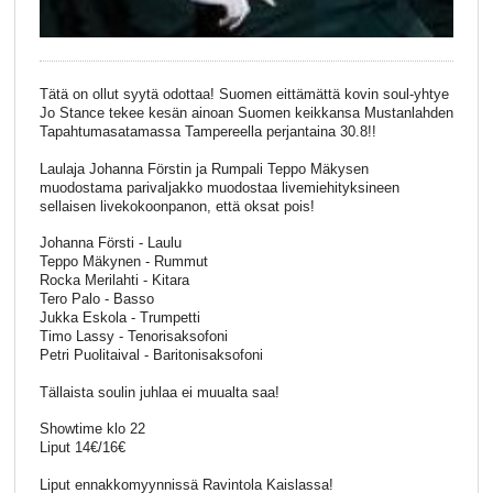
Tätä on ollut syytä odottaa! Suomen eittämättä kovin soul-yhtye
Jo Stance tekee kesän ainoan Suomen keikkansa Mustanlahden
Tapahtumasatamassa Tampereella perjantaina 30.8!!
Laulaja Johanna Förstin ja Rumpali Teppo Mäkysen
muodostama parivaljakko muodostaa livemiehityksineen
sellaisen livekokoonpanon, että oksat pois!
Johanna Försti - Laulu
Teppo Mäkynen - Rummut
Rocka Merilahti - Kitara
Tero Palo - Basso
Jukka Eskola - Trumpetti
Timo Lassy - Tenorisaksofoni
Petri Puolitaival - Baritonisaksofoni
Tällaista soulin juhlaa ei muualta saa!
Showtime klo 22
Liput 14€/16€
Liput ennakkomyynnissä Ravintola Kaislassa!