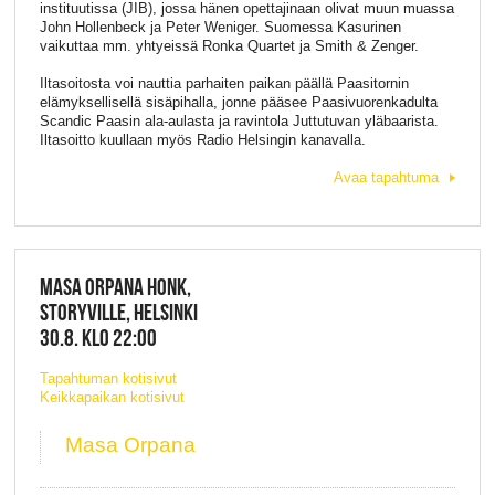
instituutissa (JIB), jossa hänen opettajinaan olivat muun muassa
John Hollenbeck ja Peter Weniger. Suomessa Kasurinen
vaikuttaa mm. yhtyeissä Ronka Quartet ja Smith & Zenger.
Iltasoitosta voi nauttia parhaiten paikan päällä Paasitornin
elämyksellisellä sisäpihalla, jonne pääsee Paasivuorenkadulta
Scandic Paasin ala-aulasta ja ravintola Juttutuvan yläbaarista.
Iltasoitto kuullaan myös Radio Helsingin kanavalla.
Avaa tapahtuma
MASA ORPANA HONK,
STORYVILLE, HELSINKI
30.8. KLO 22:00
Tapahtuman kotisivut
Keikkapaikan kotisivut
Masa Orpana