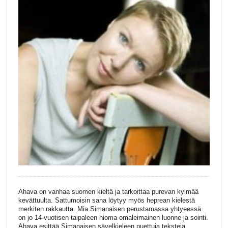
Ahava on vanhaa suomen kieltä ja tarkoittaa purevan kylmää
kevättuulta. Sattumoisin sana löytyy myös heprean kielestä
merkiten rakkautta. Mia Simanaisen perustamassa yhtyeessä
on jo 14-vuotisen taipaleen hioma omaleimainen luonne ja sointi.
Ahava esittää Simanaisen sävelkieleen puettuja tekstejä