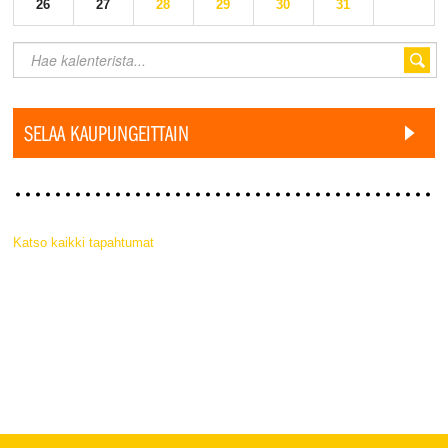
26
27
28
29
30
31
SELAA KAUPUNGEITTAIN
Katso kaikki tapahtumat