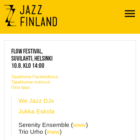
Menu
JAZZ FINLAND LIVE
FLOW FESTIVAL,
SUVILAHTI, HELSINKI
10.8. KLO 14:00
Tapahtuma Facebookissa
Tapahtuman kotisivut
Osta lippu
We Jazz DJs
Jukka Eskola
Serenity Ensemble (
www
)
Trio Urho (
www
)