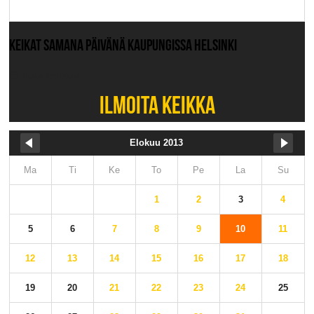
KEIKAT SAMANA PÄIVÄNÄ KAUPUNGISSA HELSINKI
Ei muita keikkoja.
ILMOITA KEIKKA
Elokuu 2013
Ma
Ti
Ke
To
Pe
La
Su
1
2
3
4
5
6
7
8
9
10
11
12
13
14
15
16
17
18
19
20
21
22
23
24
25