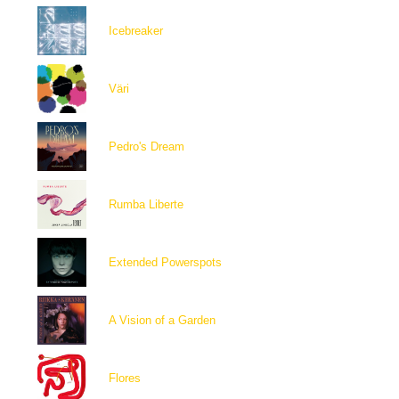
Icebreaker
Väri
Pedro's Dream
Rumba Liberte
Extended Powerspots
A Vision of a Garden
Flores