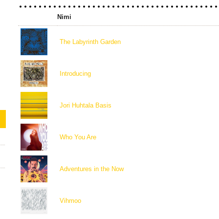
Nimi
The Labyrinth Garden
Introducing
Jori Huhtala Basis
Who You Are
Adventures in the Now
Vihmoo