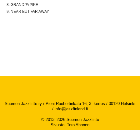
GRANDPA PIKE
NEAR BUT FAR AWAY
Suomen Jazzliitto ry / Pieni Roobertinkatu 16, 3. kerros / 00120 Helsinki
/
info@jazzfinland.fi
© 2013–2026 Suomen Jazzliitto
Sivusto
:
Tero Ahonen
Saavutettavuusseloste