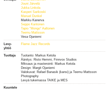
Jouni Järvelä
Jukka Linkola
Kasperi Sarikoski
Manuel Dunkel
Markku Kanerva
Seppo Kantonen
Tapio "Mongo" Aaltonen
Teemu Mattsson
Vesa Ojaniemi
Levy-
Flame Jazz Records
yhtiö
Tuottaja
Tuotanto: Markus Ketola
Äänitys: Risto Hemmi, Finnvox Studios
Miksaus ja masterointi: Markus Ketola
Design: Margit Ojaniemi
Valokuvat: Rafael Banasik (kansi) ja Teemu Mattsson
Photography
Levyä tukemassa TAIKE ja MES
Kuuntele