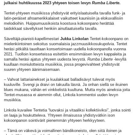
julkaisi huhtikuussa 2023 yhtyeen toisen levyn
Rumba Liberte
.
Tentet-yhtyeen musiikissa yhdistyvät erityislaatuisella tavalla funk- ja
latin-peräiset afroamerikkalaiset vaikutteet kauniisiin ja elokuvallisiin
melodioihin. Huippumuusikoista koostuva kokoonpano herättää
taidokkaat sävellykset henkiin ainutlaatuisella tavalla.
Säveltäjä-pianisti-kapellimestari
Jukka Linkolan
Tentet-kokoonpano on
mielenkiintoinen sekoitus suomalaisia jazzmuusikkosukupolvia. Tentet
heräsi pitkältä tauoltaan konsertoimaan uudella kokoonpanolla vuonna
2021. Tuolloin konserteissa esitettiin ensimmäisen levyn kappaleita ja
samalla heräsi ajatus yhtyeen uudesta levystä.
Rumba Liberte
-levyllä
kuullaan moniulotteista musiikkia, jossa progevivahteet yhdistyvät
suuren yhtyeen äänimaisemaan.
– Vahvat lattariainekset ja kuulakkaat balladisävyt tulevat myös
kuuluville. Svengi ja draivi on takuulla läsnä. Ja onhan siellä se ikuinen
blues mukana, vähän eri vinkkelistä kuultuna. Mutta myös aineksia joita
Tentet-musassa ei aiemmin ollut, Linkola kommentoi uuden levyn
musiikkia.
Linkola kuvailee Tentetia “luovaksi ja vitaaliksi kollektiiviksi”, jonka sointi
on laaja ja houkutteleva. Yhtyeen ilmaisussa yhdistyvätkin ison
kokoonpanon sointivärit pienemmän yhtyeen herkkyyteen.
– Tämä on väkevä ja voimallinen bändikoneisto, olen siitä iloinen ja