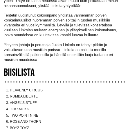
ylpeä. Yhtye on tässä hetkessä aivan muuta kuin pelkästään minun
aikaansaannokseni, ylistää Linkola yhtyettään.
Tentetin uudistunut kokoonpano yhdistää vanhemman polven
konkarimuusikot nuoremman polven soittajiin tuoden musiikkiin
vivahteita eri vuosikymmeniltä. Levyllä ja tulevissa konserteissa
kuullaan Linkolan mukaan energinen ja yllätyksellinen kokonaisuus,
jonka soundeissa on kuultavissa kosolti luovaa hulluutta.
Yhtyeen johtaja ja perustaja Jukka Linkola on tehnyt pitkän ja
vaikuttavan uran musiikin parissa. Linkola on palkittu monilla
kansainvälisillä palkinnoilla ja hänellä on erittäin laaja tuotanto eri
musiikin muodoissa.
BIISILISTA
HEAVENLY CIRCUS
RUMBA LIBERTE
ANGEL’S STUFF
JOKKMOKK
TWO POINT NINE
ROSE AND THORN
BOYZ TOYZ