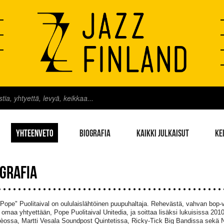
YHTEENVETO
BIOGRAFIA
KAIKKI JULKAISUT
KE
OGRAFIA
"Pope" Puolitaival on oululaislähtöinen puupuhaltaja. Rehevästä, vahvan bop-v
 omaa yhtyettään, Pope Puolitaival Unitedia, ja soittaa lisäksi lukuisissa 20
dèossa, Martti Vesala Soundpost Quintetissa, Ricky-Tick Big Bandissa sekä