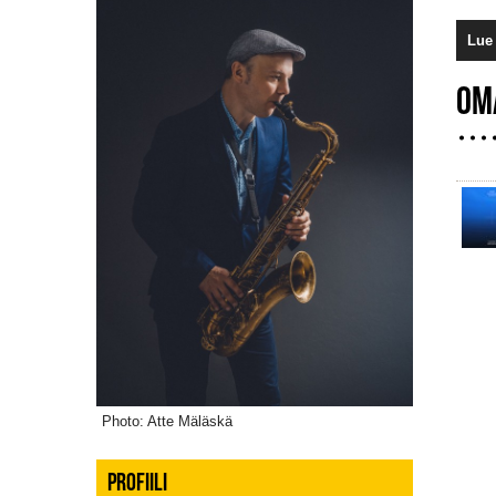
Lue 
OM
Photo: Atte Mäläskä
PROFIILI