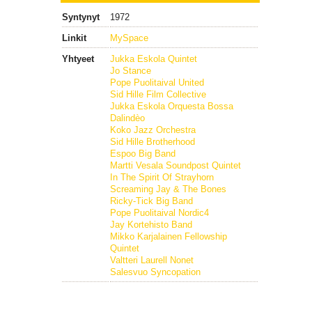
Syntynyt
1972
Linkit
MySpace
Yhtyeet
Jukka Eskola Quintet
Jo Stance
Pope Puolitaival United
Sid Hille Film Collective
Jukka Eskola Orquesta Bossa
Dalindèo
Koko Jazz Orchestra
Sid Hille Brotherhood
Espoo Big Band
Martti Vesala Soundpost Quintet
In The Spirit Of Strayhorn
Screaming Jay & The Bones
Ricky-Tick Big Band
Pope Puolitaival Nordic4
Jay Kortehisto Band
Mikko Karjalainen Fellowship
Quintet
Valtteri Laurell Nonet
Salesvuo Syncopation