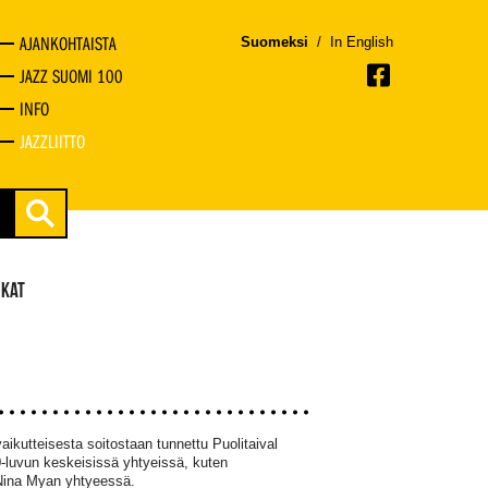
AJANKOHTAISTA
Suomeksi
/
In English
JAZZ SUOMI 100
INFO
JAZZLIITTO
IKAT
aikutteisesta soitostaan tunnettu Puolitaival
10-luvun keskeisissä yhtyeissä, kuten
 Nina Myan yhtyeessä.