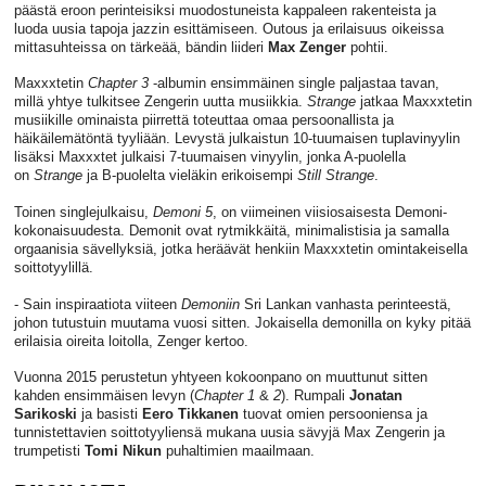
päästä eroon perinteisiksi muodostuneista kappaleen rakenteista ja
luoda uusia tapoja jazzin esittämiseen. Outous ja erilaisuus oikeissa
mittasuhteissa on tärkeää, bändin liideri
Max Zenger
pohtii.
Maxxxtetin
Chapter 3
-albumin ensimmäinen single paljastaa tavan,
millä yhtye tulkitsee Zengerin uutta musiikkia.
Strange
jatkaa Maxxxtetin
musiikille ominaista piirrettä toteuttaa omaa persoonallista ja
häikäilemätöntä tyyliään. Levystä julkaistun 10-tuumaisen tuplavinyylin
lisäksi Maxxxtet julkaisi 7-tuumaisen vinyylin, jonka A-puolella
on
Strange
ja B-puolelta vieläkin erikoisempi
Still Strange
.
Toinen singlejulkaisu,
Demoni 5
, on viimeinen viisiosaisesta Demoni-
kokonaisuudesta. Demonit ovat rytmikkäitä, minimalistisia ja samalla
orgaanisia sävellyksiä, jotka heräävät henkiin Maxxxtetin omintakeisella
soittotyylillä.
- Sain inspiraatiota viiteen
Demoniin
Sri Lankan vanhasta perinteestä,
johon tutustuin muutama vuosi sitten. Jokaisella demonilla on kyky pitää
erilaisia oireita loitolla, Zenger kertoo.
Vuonna 2015 perustetun yhtyeen kokoonpano on muuttunut sitten
kahden ensimmäisen levyn (
Chapter 1
&
2
). Rumpali
Jonatan
Sarikoski
ja basisti
Eero Tikkanen
tuovat omien persooniensa ja
tunnistettavien soittotyyliensä mukana uusia sävyjä Max Zengerin ja
trumpetisti
Tomi Nikun
puhaltimien maailmaan.