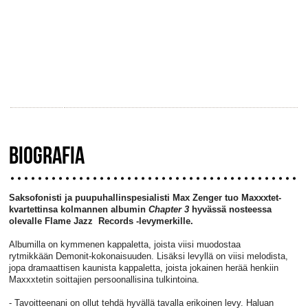
BIOGRAFIA
Saksofonisti ja puupuhallinspesialisti Max Zenger tuo Maxxxtet-
kvartettinsa kolmannen albumin
Chapter 3
hyvässä nosteessa
olevalle Flame Jazz Records -levymerkille.
Albumilla on kymmenen kappaletta, joista viisi muodostaa
rytmikkään Demonit-kokonaisuuden. Lisäksi levyllä on viisi melodista,
jopa dramaattisen kaunista kappaletta, joista jokainen herää henkiin
Maxxxtetin soittajien persoonallisina tulkintoina.
- Tavoitteenani on ollut tehdä hyvällä tavalla erikoinen levy. Haluan