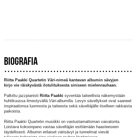
BIOGRAFIA
Riitta Paakki Quartetin
Väri
-nimeä kantavan albumin sävyjen
kirjo vie räiskyvästä ilotulituksesta siniseen mielenrauhaan.
Palkittu jazzpianisti
Riitta Paakki
syventää taiteellista näkemystään
huhtikuussa ilmestyvällä
Väri
-albumilla. Levyn sävellykset ovat saaneet
inspiraationsa luonnosta ja taiteesta sekä säveltäjälle itselleen rakkaista
paikoista.
Riitta Paakki Quartetin musiikki on vastustamattoman vaivatonta.
Loistava kokoonpano vastaa säveltäjän esittämään haasteeseen
täydellisesti. Albumin erilaiset värisävyt ja tunnelmat vievät