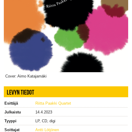
Cover: Aimo Katajamäki
LEVYN TIEDOT
Esittäjä
Riitta Paakki Quartet
Julkaistu
14.4.2023
Tyyppi
LP, CD, digi
Soittajat
Antti Lötjönen