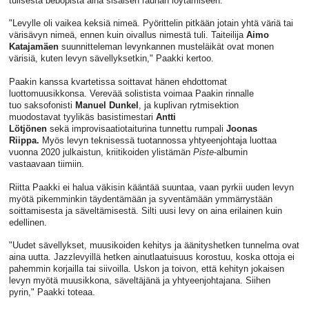
tulisesta bebopista aina sisäisen rauhan löytämiseen.
"Levylle oli vaikea keksiä nimeä. Pyörittelin pitkään jotain yhtä väriä tai
värisävyn nimeä, ennen kuin oivallus nimestä tuli. Taiteilija
Aimo
Katajamäen
suunnitteleman levynkannen musteläikät ovat monen
värisiä, kuten levyn sävellyksetkin,"
Paakki kertoo.
Paakin kanssa kvartetissa soittavat hänen ehdottomat
luottomuusikkonsa. Verevää solistista voimaa Paakin rinnalle
tuo saksofonisti
Manuel Dunkel
, ja kuplivan rytmisektion
muodostavat tyylikäs basistimestari
Antti
Lötjönen
sekä improvisaatiotaiturina tunnettu rumpali
Joonas
Riippa.
Myös levyn teknisessä tuotannossa yhtyeenjohtaja luottaa
vuonna 2020 julkaistun, kriitikoiden ylistämän
Piste
-albumin
vastaavaan tiimiin.
Riitta Paakki ei halua väkisin kääntää suuntaa, vaan pyrkii uuden levyn
myötä pikemminkin täydentämään ja syventämään ymmärrystään
soittamisesta ja säveltämisestä. Silti uusi levy on aina erilainen kuin
edellinen.
"Uudet sävellykset, muusikoiden kehitys ja äänityshetken tunnelma ovat
aina uutta. Jazzlevyillä hetken ainutlaatuisuus korostuu, koska ottoja ei
pahemmin korjailla tai siivoilla. Uskon ja toivon, että kehityn jokaisen
levyn myötä muusikkona, säveltäjänä ja yhtyeenjohtajana. Siihen
pyrin," Paakki toteaa.