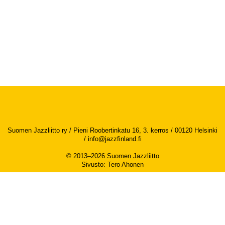
Suomen Jazzliitto ry / Pieni Roobertinkatu 16, 3. kerros / 00120 Helsinki
/
info@jazzfinland.fi
© 2013–2026 Suomen Jazzliitto
Sivusto
:
Tero Ahonen
Saavutettavuusseloste