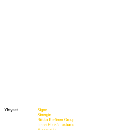
Yhtyeet
Signe
Sinergie
Riikka Keränen Group
Ilmari Rönkä Textures
Megasakki