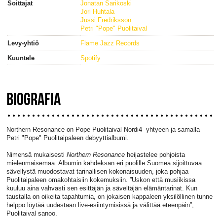
Soittajat
Jonatan Sarikoski
Jori Huhtala
Jussi Fredriksson
Petri "Pope" Puolitaival
Levy-yhtiö
Flame Jazz Records
Kuuntele
Spotify
BIOGRAFIA
Northern Resonance on Pope Puolitaival Nordi4 -yhtyeen ja samalla
Petri "Pope" Puolitaipaleen debyyttialbumi.
Nimensä mukaisesti
Northern Resonance
heijastelee pohjoista
mielenmaisemaa. Albumin kahdeksan eri puolille Suomea sijoittuvaa
sävellystä muodostavat tarinallisen kokonaisuuden, joka pohjaa
Puolitaipaleen omakohtaisiin kokemuksiin. ”Uskon että musiikissa
kuuluu aina vahvasti sen esittäjän ja säveltäjän elämäntarinat. Kun
taustalla on oikeita tapahtumia, on jokaisen kappaleen yksilöllinen tunne
helppo löytää uudestaan live-esiintymisissä ja välittää eteenpäin”,
Puolitaival sanoo.