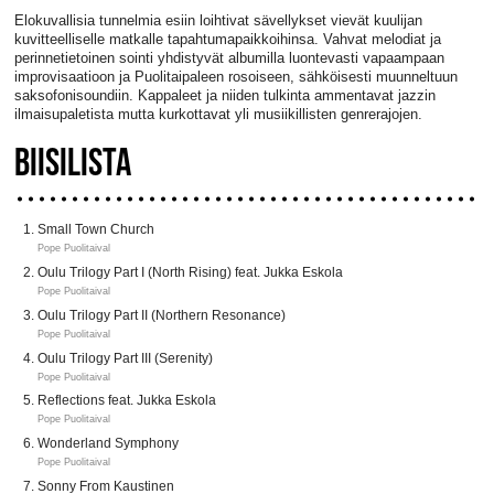
Elokuvallisia tunnelmia esiin loihtivat sävellykset vievät kuulijan
kuvitteelliselle matkalle tapahtumapaikkoihinsa. Vahvat melodiat ja
perinnetietoinen sointi yhdistyvät albumilla luontevasti vapaampaan
improvisaatioon ja Puolitaipaleen rosoiseen, sähköisesti muunneltuun
saksofonisoundiin. Kappaleet ja niiden tulkinta ammentavat jazzin
ilmaisupaletista mutta kurkottavat yli musiikillisten genrerajojen.
BIISILISTA
Small Town Church
Pope Puolitaival
Oulu Trilogy Part I (North Rising) feat. Jukka Eskola
Pope Puolitaival
Oulu Trilogy Part II (Northern Resonance)
Pope Puolitaival
Oulu Trilogy Part III (Serenity)
Pope Puolitaival
Reflections feat. Jukka Eskola
Pope Puolitaival
Wonderland Symphony
Pope Puolitaival
Sonny From Kaustinen