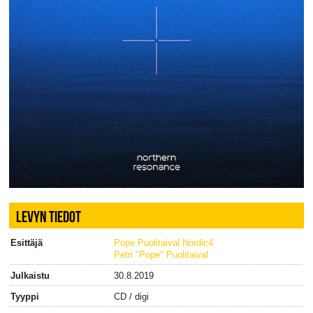
LEVYN TIEDOT
Esittäjä
Pope Puolitaival Nordic4
Petri "Pope" Puolitaival
Julkaistu
30.8.2019
Tyyppi
CD / digi