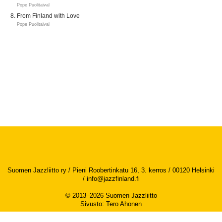
Pope Puolitaival
From Finland with Love
Pope Puolitaival
Suomen Jazzliitto ry / Pieni Roobertinkatu 16, 3. kerros / 00120 Helsinki
/
info@jazzfinland.fi
© 2013–2026 Suomen Jazzliitto
Sivusto
:
Tero Ahonen
Saavutettavuusseloste