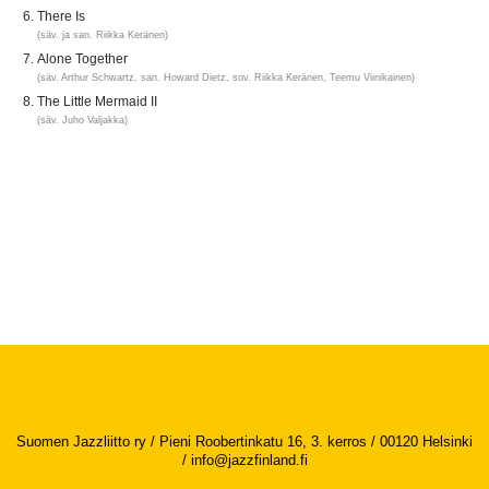
There Is
(säv. ja san. Riikka Keränen)
Alone Together
(säv. Arthur Schwartz, san. Howard Dietz, sov. Riikka Keränen, Teemu Viinikainen)
The Little Mermaid II
(säv. Juho Valjakka)
Suomen Jazzliitto ry / Pieni Roobertinkatu 16, 3. kerros / 00120 Helsinki
/
info@jazzfinland.fi