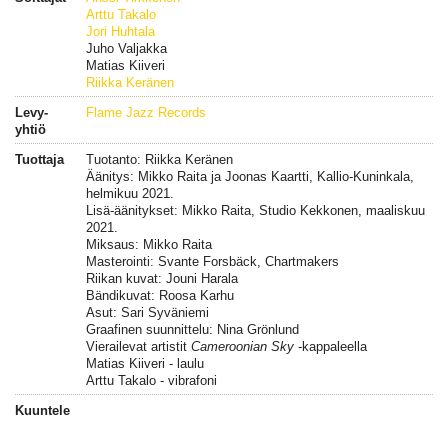
Arttu Takalo
Jori Huhtala
Juho Valjakka
Matias Kiiveri
Riikka Keränen
Levy-
Flame Jazz Records
yhtiö
Tuottaja
Tuotanto: Riikka Keränen
Äänitys: Mikko Raita ja Joonas Kaartti, Kallio-Kuninkala,
helmikuu 2021.
Lisä-äänitykset: Mikko Raita, Studio Kekkonen, maaliskuu
2021.
Miksaus: Mikko Raita
Masterointi: Svante Forsbäck, Chartmakers
Riikan kuvat: Jouni Harala
Bändikuvat: Roosa Karhu
Asut: Sari Syväniemi
Graafinen suunnittelu: Nina Grönlund
Vierailevat artistit
Cameroonian Sky
-kappaleella
Matias Kiiveri - laulu
Arttu Takalo - vibrafoni
Kuuntele