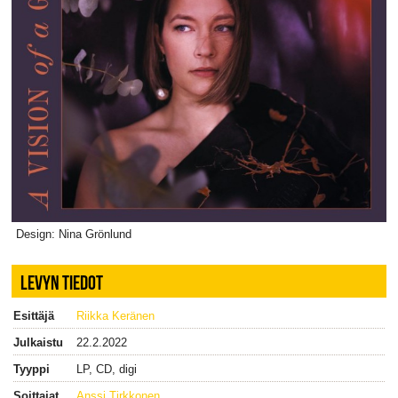
Design: Nina Grönlund
LEVYN TIEDOT
Esittäjä
Riikka Keränen
Julkaistu
22.2.2022
Tyyppi
LP, CD, digi
Soittajat
Anssi Tirkkonen