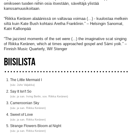
omikseen tuoden niihin osia itsestään, säveltäjä ylistää
kanssamuusikoitaan.
“Riikka Keräsen alaäänissä on valtavaa voimaa (…) - kuulostaa melkein
siltä kuin Kate Bush kohtaisi Aretha Franklinin.” – Helsingin Sanomat,
Katri Kallionpää
“The jazziest moments of the set were (...) the imaginative scat singing
of Riikka Keränen, which at times approached gospel and Sámi yoik.” –
Finnish Music Quarterly, Wif Stenger
BIISILISTA
The Little Mermaid I
(säv. Juho Valjakka)
Say It Isn't So
(säv. ja san. Irving Berlin, sov. Riikka Keränen)
Cameroonian Sky
(säv. ja san. Riikka Keränen)
Sweet of Love
(säv. ja san. Riikka Keränen)
Strange Flowers Bloom at Night
(säv. ja san. Riikka Keränen)