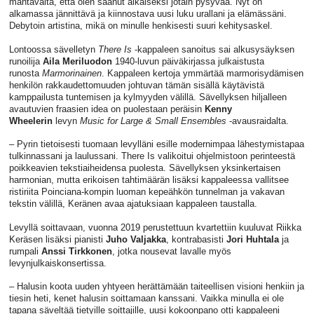
mahtavalta, että olen saanut aikaiseksi jotain pysyvää. Nyt on
alkamassa jännittävä ja kiinnostava uusi luku urallani ja elämässäni.
Debytoin artistina, mikä on minulle henkisesti suuri kehitysaskel.
Lontoossa sävelletyn
There Is
-kappaleen sanoitus sai alkusysäyksen
runoilija
Aila Meriluodon
1940-luvun päiväkirjassa julkaistusta
runosta
Marmorinainen
. Kappaleen kertoja ymmärtää marmorisydämisen
henkilön rakkaudettomuuden johtuvan tämän sisällä käytävistä
kamppailusta tuntemisen ja kylmyyden välillä. Sävellyksen hiljalleen
avautuvien fraasien idea on puolestaan peräisin
Kenny
Wheelerin
levyn
Music for Large & Small Ensembles
-avausraidalta.
– Pyrin tietoisesti tuomaan levylläni esille modernimpaa lähestymistapaa
tulkinnassani ja laulussani. There Is valikoitui ohjelmistoon perinteestä
poikkeavien tekstiaiheidensa puolesta. Sävellyksen yksinkertaisen
harmonian, mutta erikoisen tahtimäärän lisäksi kappaleessa vallitsee
ristiriita Poinciana-kompin luoman kepeähkön tunnelman ja vakavan
tekstin välillä, Keränen avaa ajatuksiaan kappaleen taustalla.
Levyllä soittavaan, vuonna 2019 perustettuun kvartettiin kuuluvat Riikka
Keräsen lisäksi pianisti
Juho Valjakka
, kontrabasisti
Jori Huhtala
ja
rumpali
Anssi Tirkkonen
, jotka nousevat lavalle myös
levynjulkaiskonsertissa.
– Halusin koota uuden yhtyeen herättämään taiteellisen visioni henkiin ja
tiesin heti, kenet halusin soittamaan kanssani. Vaikka minulla ei ole
tapana säveltää tietyille soittajille, uusi kokoonpano otti kappaleeni