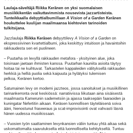
Laulaja-säveltäjä Riikka Keränen on yksi suomalaisen
musiikkikentän vaikuttavimmista nousevista jazzartisteista.
Tunteikkaalla debyyttialbumillaan
A Vision of a Garden
Keränen
houkuttelee kuulijan maailmaansa kiehtovien tarinoiden
tulkitsijana.
Jazzlaulaja
Riikka Keräsen
debyyttilevy
A Vision of a Garden
on
ekspressiivinen kvartettialbumi, joka keskittyy intuitioon ja havaintoihin
rakkaudesta sen eri puolineen.
– Puutarha on levyllä rakkauden metafora - yksityinen alue, joka
toisinaan jaetaan ihmisten kanssa. Puutarhan kauniita asioita täytyy
hoitaa tai ne kuihtuvat. Tarkastelen kappaleiden välityksellä rakkauden
herkkiä ja helliä puolia sekä kaipuuta ja hylätyksi tulemisen
pelkoa, Keränen kertoo.
Satumainen levy on moderni jazzteos, jossa sanoitukset ja musiikillinen
tarinankerronta ovat keskiössä: narratiivissa liikutaan aina sisäisestä
maailmasta Kamerunin sademetsiin ja ajassa taaksepäin faaraoiden ja
kuningatar Nefertitin aikaan. Keräsen luonnollisen täyteläisenä soiva
ääni, hienostunut fraseeraus ja scat-improvisointi ovat vahvasti läsnä
hänen uudessa musiikissaan.
– Vuosien työn saattaminen levynkansien väliin tuntuu yhtä aikaa sekä
uskomattomalta saavutukselta että luonnolliselta kehitykseltä. Tuntuu