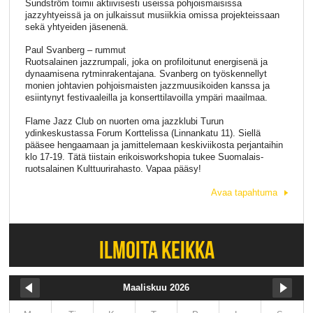
Sundström toimii aktiivisesti useissa pohjoismaisissa
jazzyhtyeissä ja on julkaissut musiikkia omissa projekteissaan
sekä yhtyeiden jäsenenä.
Paul Svanberg – rummut
Ruotsalainen jazzrumpali, joka on profiloitunut energisenä ja
dynaamisena rytminrakentajana. Svanberg on työskennellyt
monien johtavien pohjoismaisten jazzmuusikoiden kanssa ja
esiintynyt festivaaleilla ja konserttilavoilla ympäri maailmaa.
Flame Jazz Club on nuorten oma jazzklubi Turun
ydinkeskustassa Forum Korttelissa (Linnankatu 11). Siellä
pääsee hengaamaan ja jamittelemaan keskiviikosta perjantaihin
klo 17-19. Tätä tiistain erikoisworkshopia tukee Suomalais-
ruotsalainen Kulttuurirahasto. Vapaa pääsy!
Avaa tapahtuma
ILMOITA KEIKKA
Maaliskuu 2026