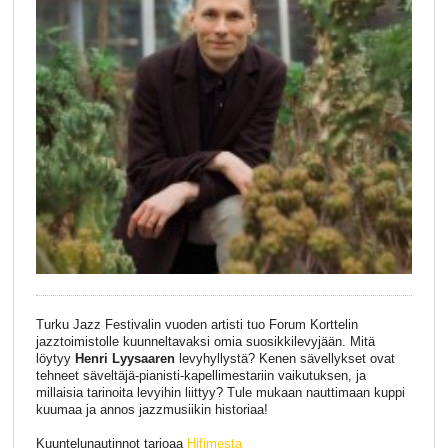
Turku Jazz Festivalin vuoden artisti tuo Forum Korttelin
jazztoimistolle kuunneltavaksi omia suosikkilevyjään. Mitä
löytyy
Henri Lyysaaren
levyhyllystä? Kenen sävellykset ovat
tehneet säveltäjä-pianisti-kapellimestariin vaikutuksen, ja
millaisia tarinoita levyihin liittyy? Tule mukaan nauttimaan kuppi
kuumaa ja annos jazzmusiikin historiaa!
Kuuntelunautinnot tarjoaa
Hifimesta