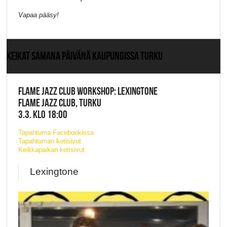
Vapaa pääsy!
KEIKAT SAMANA PÄIVÄNÄ KAUPUNGISSA TURKU
FLAME JAZZ CLUB WORKSHOP: LEXINGTONE
FLAME JAZZ CLUB, TURKU
3.3. KLO 18:00
Tapahtuma Facebookissa
Tapahtuman kotisivut
Keikkapaikan kotisivut
Lexingtone