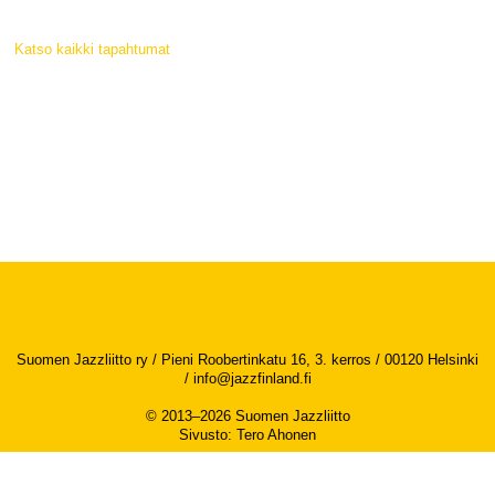
Katso kaikki tapahtumat
Suomen Jazzliitto ry / Pieni Roobertinkatu 16, 3. kerros / 00120 Helsinki
/
info@jazzfinland.fi
© 2013–2026 Suomen Jazzliitto
Sivusto
:
Tero Ahonen
Saavutettavuusseloste