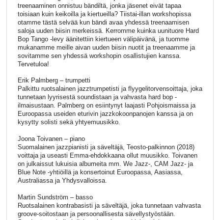
treenaaminen onnistuu bändiltä, jonka jäsenet eivät tapaa
toisiaan kuin keikoilla ja kiertueilla? Tiistai-illan workshopissa
otamme tästä selvää kun bändi avaa yhdessä treenaamisen
saloja uuden biisin merkeissä. Kerromme kuinka uunituore Hard
Bop Tango -levy äänitettiin kiertueen välipäivänä, ja tuomme
mukanamme meille aivan uuden biisin nuotit ja treenaamme ja
sovitamme sen yhdessä workshopin osallistujien kanssa.
Tervetuloa!
Erik Palmberg – trumpetti
Palkittu ruotsalainen jazztrumpetisti ja flyygelitorvensoittaja, joka
tunnetaan lyyrisestä soundistaan ja vahvasta hard bop -
ilmaisustaan. Palmberg on esiintynyt laajasti Pohjoismaissa ja
Euroopassa useiden eturivin jazzkokoonpanojen kanssa ja on
kysytty solisti sekä yhtyemuusikko.
Joona Toivanen – piano
Suomalainen jazzpianisti ja säveltäjä, Teosto-palkinnon (2018)
voittaja ja useasti Emma-ehdokkaana ollut muusikko. Toivanen
on julkaissut lukuisia albumeita mm. We Jazz-, CAM Jazz- ja
Blue Note -yhtiöillä ja konsertoinut Euroopassa, Aasiassa,
Australiassa ja Yhdysvalloissa.
Martin Sundström – basso
Ruotsalainen kontrabasisti ja säveltäjä, joka tunnetaan vahvasta
groove-soitostaan ja persoonallisesta sävellystyöstään.