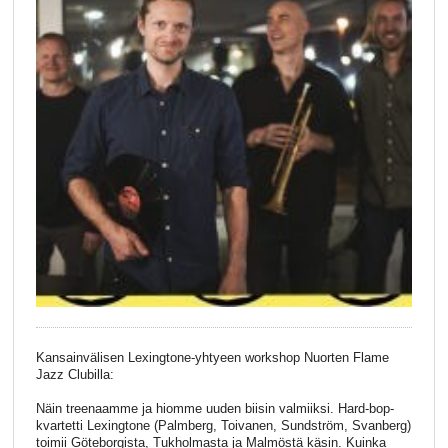
Kansainvälisen Lexingtone-yhtyeen workshop Nuorten Flame
Jazz Clubilla:
Näin treenaamme ja hiomme uuden biisin valmiiksi. Hard-bop-
kvartetti Lexingtone (Palmberg, Toivanen, Sundström, Svanberg)
toimii Göteborgista, Tukholmasta ja Malmöstä käsin. Kuinka