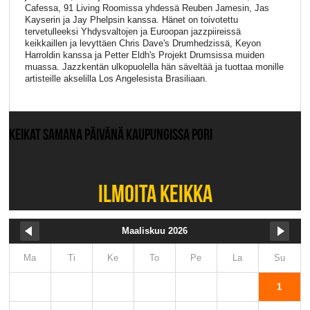
Cafessa, 91 Living Roomissa yhdessä Reuben Jamesin, Jas
Kayserin ja Jay Phelpsin kanssa. Hänet on toivotettu
tervetulleeksi Yhdysvaltojen ja Euroopan jazzpiireissä
keikkaillen ja levyttäen Chris Dave's Drumhedzissä, Keyon
Harroldin kanssa ja Petter Eldh's Projekt Drumsissa muiden
muassa. Jazzkentän ulkopuolella hän säveltää ja tuottaa monille
artisteille akselilla Los Angelesista Brasiliaan.
KEIKAT SAMANA PÄIVÄNÄ KAUPUNGISSA PORI
Ei muita keikkoja.
ILMOITA KEIKKA
Maaliskuu 2026
Ma
Ti
Ke
To
Pe
La
Su
1