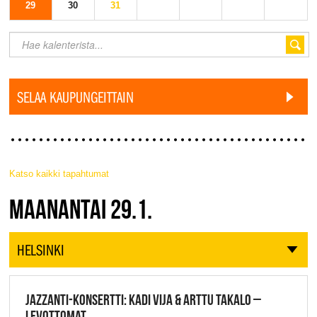
29
30
31
SELAA KAUPUNGEITTAIN
Katso kaikki tapahtumat
JAZZ FINLAND LIVE
MAANANTAI 29.1.
HELSINKI
JAZZANTI-KONSERTTI: KADI VIJA & ARTTU TAKALO –
LEVOTTOMAT,