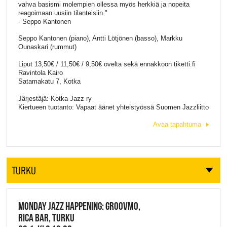
vahva basismi molempien ollessa myös herkkiä ja nopeita
reagoimaan uusiin tilanteisiin."
- Seppo Kantonen
Seppo Kantonen (piano), Antti Lötjönen (basso), Markku
Ounaskari (rummut)
Liput 13,50€ / 11,50€ / 9,50€ ovelta sekä ennakkoon tiketti.fi
Ravintola Kairo
Satamakatu 7, Kotka
Järjestäjä: Kotka Jazz ry
Kiertueen tuotanto: Vapaat äänet yhteistyössä Suomen Jazzliitto
Avaa tapahtuma
TURKU
MONDAY JAZZ HAPPENING: GROOVMO,
RICA BAR, TURKU