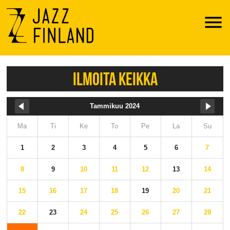
Menu
ILMOITA KEIKKA
Tammikuu 2024
Ma
Ti
Ke
To
Pe
La
Su
1
2
3
4
5
6
7
8
9
10
11
12
13
14
15
16
17
18
19
20
21
22
23
24
25
26
27
28