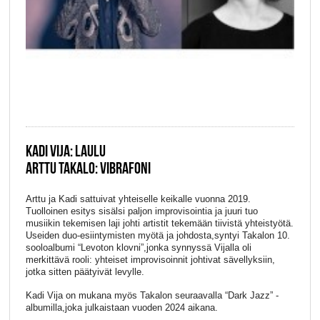
KADI VIJA: LAULU
ARTTU TAKALO: VIBRAFONI
Arttu ja Kadi sattuivat yhteiselle keikalle vuonna 2019.
Tuolloinen esitys sisälsi paljon improvisointia ja juuri tuo
musiikin tekemisen laji johti artistit tekemään tiivistä yhteistyötä.
Useiden duo-esiintymisten myötä ja johdosta,syntyi Takalon 10.
sooloalbumi “Levoton klovni”,jonka synnyssä Vijalla oli
merkittävä rooli: yhteiset improvisoinnit johtivat sävellyksiin,
jotka sitten päätyivät levylle.
Kadi Vija on mukana myös Takalon seuraavalla “Dark Jazz” -
albumilla,joka julkaistaan vuoden 2024 aikana.