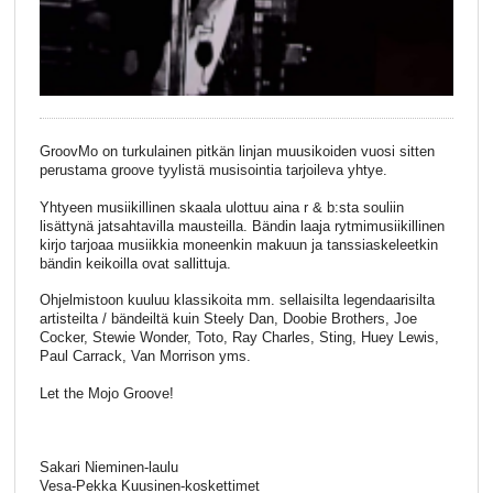
GroovMo on turkulainen pitkän linjan muusikoiden vuosi sitten
perustama groove tyylistä musisointia tarjoileva yhtye.
Yhtyeen musiikillinen skaala ulottuu aina r & b:sta souliin
lisättynä jatsahtavilla mausteilla. Bändin laaja rytmimusiikillinen
kirjo tarjoaa musiikkia moneenkin makuun ja tanssiaskeleetkin
bändin keikoilla ovat sallittuja.
Ohjelmistoon kuuluu klassikoita mm. sellaisilta legendaarisilta
artisteilta / bändeiltä kuin Steely Dan, Doobie Brothers, Joe
Cocker, Stewie Wonder, Toto, Ray Charles, Sting, Huey Lewis,
Paul Carrack, Van Morrison yms.
Let the Mojo Groove!
Sakari Nieminen-laulu
Vesa-Pekka Kuusinen-koskettimet