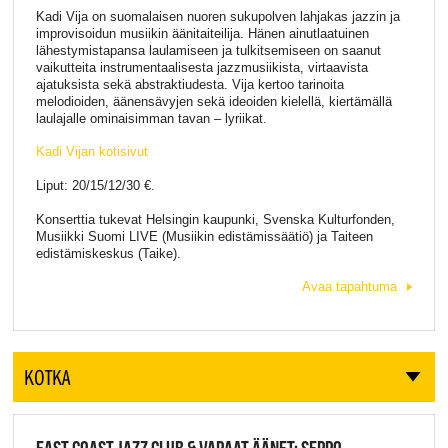
Kadi Vija on suomalaisen nuoren sukupolven lahjakas jazzin ja
improvisoidun musiikin äänitaiteilija. Hänen ainutlaatuinen
lähestymistapansa laulamiseen ja tulkitsemiseen on saanut
vaikutteita instrumentaalisesta jazzmusiikista, virtaavista
ajatuksista sekä abstraktiudesta. Vija kertoo tarinoita
melodioiden, äänensävyjen sekä ideoiden kielellä, kiertämällä
laulajalle ominaisimman tavan – lyriikat.
Kadi Vijan kotisivut
Liput: 20/15/12/30 €.
Konserttia tukevat Helsingin kaupunki, Svenska Kulturfonden,
Musiikki Suomi LIVE (Musiikin edistämissäätiö) ja Taiteen
edistämiskeskus (Taike).
Avaa tapahtuma
KOTKA