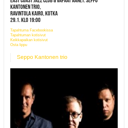
EAST COAST JAZZ CLUB & VAPAAT ÄÄNET: SEPPO
KANTONEN TRIO,
RAVINTOLA KAIRO, KOTKA
29.1. KLO 19:00
Tapahtuma Facebookissa
Tapahtuman kotisivut
Keikkapaikan kotisivut
Osta lippu
Seppo Kantonen trio