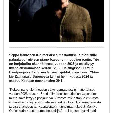
Seppo Kantonen trio merkitsee mestarilliselle pianistille
paluuta perinteisen piano-basso-rummut-trion pariin. Trio
on harjoitellut säännöllisesti vuoden 2023 ja esittäytyy
livenä ensimmäisen kerran 12.12. Helsingissä Hietsun
Paviljongissa Kantosen 60 vuotisjuhlakonsertissa. Yhtye
kiertää laajasti Suomessa tammi-helmikuussa 2024 ja
saapuu Kotkaan maanantaina 29.1.
“Kokoonpano aloitti uuden sävellysmateriaalini harjoitukset
vuoden 2023 alussa. Bändin ilmaisullinen kieli on vapaahko
mutta sävellettyyn pohjautuva. Omasta mielestäni olen vasta
viime aikoina löytänyt mieleiseni sekoituksen konsonansseista
ja dissonansseista. Kappaleitteni tunnelmaa tukevat Markku
Ounaskarin kaunis rumpusoundi ja Antti Lötjösen rytmisesti