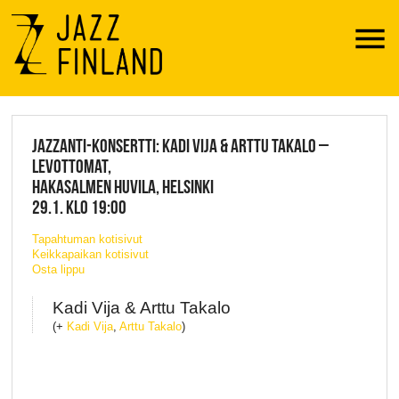
Menu
JAZZ FINLAND LIVE
JAZZANTI-KONSERTTI: KADI VIJA & ARTTU TAKALO –
LEVOTTOMAT,
HAKASALMEN HUVILA, HELSINKI
29.1. KLO 19:00
Tapahtuman kotisivut
Keikkapaikan kotisivut
Osta lippu
Kadi Vija & Arttu Takalo
(+
Kadi Vija
,
Arttu Takalo
)