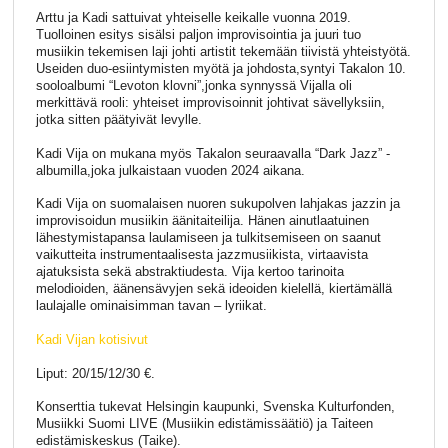
Arttu ja Kadi sattuivat yhteiselle keikalle vuonna 2019.
Tuolloinen esitys sisälsi paljon improvisointia ja juuri tuo
musiikin tekemisen laji johti artistit tekemään tiivistä yhteistyötä.
Useiden duo-esiintymisten myötä ja johdosta,syntyi Takalon 10.
sooloalbumi “Levoton klovni”,jonka synnyssä Vijalla oli
merkittävä rooli: yhteiset improvisoinnit johtivat sävellyksiin,
jotka sitten päätyivät levylle.
Kadi Vija on mukana myös Takalon seuraavalla “Dark Jazz” -
albumilla,joka julkaistaan vuoden 2024 aikana.
Kadi Vija on suomalaisen nuoren sukupolven lahjakas jazzin ja
improvisoidun musiikin äänitaiteilija. Hänen ainutlaatuinen
lähestymistapansa laulamiseen ja tulkitsemiseen on saanut
vaikutteita instrumentaalisesta jazzmusiikista, virtaavista
ajatuksista sekä abstraktiudesta. Vija kertoo tarinoita
melodioiden, äänensävyjen sekä ideoiden kielellä, kiertämällä
laulajalle ominaisimman tavan – lyriikat.
Kadi Vijan kotisivut
Liput: 20/15/12/30 €.
Konserttia tukevat Helsingin kaupunki, Svenska Kulturfonden,
Musiikki Suomi LIVE (Musiikin edistämissäätiö) ja Taiteen
edistämiskeskus (Taike).