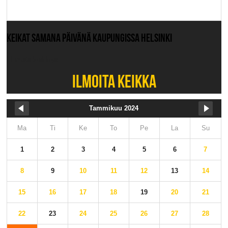
KEIKAT SAMANA PÄIVÄNÄ KAUPUNGISSA HELSINKI
Ei muita keikkoja.
ILMOITA KEIKKA
Tammikuu 2024
Ma
Ti
Ke
To
Pe
La
Su
1
2
3
4
5
6
7
8
9
10
11
12
13
14
15
16
17
18
19
20
21
22
23
24
25
26
27
28