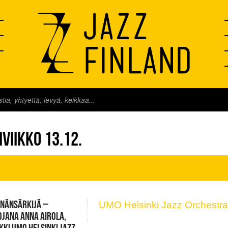
FINLAND LIVE
VIIKKO 13.12.
INÄNSÄRKIJÄ –
UMO Helsinki Jazz Orchestr
JANA ANNA AIROLA,
KKI UMO HELSINKI JAZZ