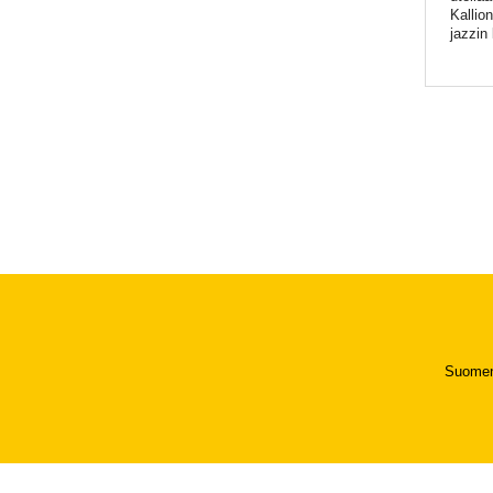
Kallio
jazzin 
Suomen 