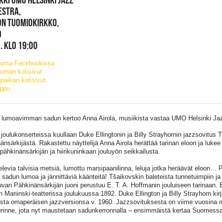
ESTRA,
ON TUOMIOKIRKKO,
O
. KLO 19:00
tuma Facebookissa
uman kotisivut
paikan kotisivut
ippu
 lumoavimman sadun kertoo Anna Airola, musiikista vastaa UMO Helsinki Ja
oulukonserteissa kuullaan Duke Ellingtonin ja Billy Strayhornin jazzsovitus 
änsärkijästä. Rakastettu näyttelijä Anna Airola herättää tarinan eloon ja lukee 
pähkinänsärkijän ja hiirikuninkaan jouluyön seikkailusta.
elevia talvisia metsiä, lumottu marsipaanilinna, leluja jotka heräävät eloon… 
 sadun lumoa ja jännittäviä käänteitä! Tšaikovskin baleteista tunnetuimpiin ja
uvan Pähkinänsärkijän juoni perustuu E. T. A. Hoffmanin jouluiseen tarinaan. Ba
n Mariinski-teatterissa joulukuussa 1892. Duke Ellington ja Billy Strayhorn kirjoi
sta omaperäisen jazzversionsa v. 1960. Jazzsovituksesta on viime vuosin
erinne, jota nyt maustetaan sadunkerronnalla – ensimmäistä kertaa Suomess