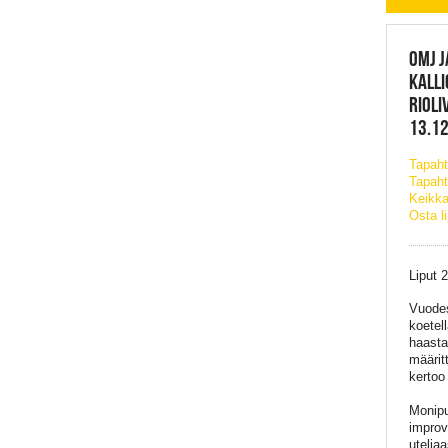
OMJ J
KALLI
RIOLI
13.12
Tapah
Tapaht
Keikka
Osta l
Liput 2
Vuodes
koetel
haasta
määrit
kertoo 
Monipu
improv
uteliaa