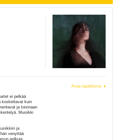
Avaa tapahtuma
artet ei pelkää
n koskettavat kuin
mentavat ja toisinaan
skentelyä. Musiikki
siikkiin ja
n hän venyttää
aisun polkuja.