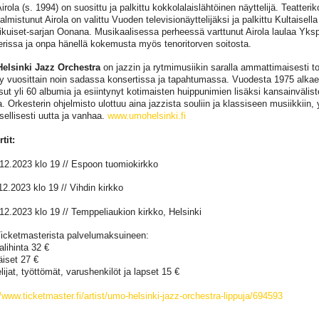
irola (s. 1994) on suosittu ja palkittu kokkolalaislähtöinen näyttelijä. Teatter
lmistunut Airola on valittu Vuoden televisionäyttelijäksi ja palkittu Kultaisella
ikuiset-sarjan Oonana. Musikaalisessa perheessä varttunut Airola laulaa Yksp
erissa ja onpa hänellä kokemusta myös tenoritorven soitosta.
elsinki Jazz Orchestra
on jazzin ja rytmimusiikin saralla ammattimaisesti to
yy vuosittain noin sadassa konsertissa ja tapahtumassa. Vuodesta 1975 alka
ssut yli 60 albumia ja esiintynyt kotimaisten huippunimien lisäksi kansainvälist
. Orkesterin ohjelmisto ulottuu aina jazzista souliin ja klassiseen musiikkiin,
sellisesti uutta ja vanhaa.
www.umohelsinki.fi
tit:
.12.2023 klo 19 // Espoon tuomiokirkko
.12.2023 klo 19 // Vihdin kirkko
12.2023 klo 19 // Temppeliaukion kirkko, Helsinki
Ticketmasterista palvelumaksuineen:
lihinta 32 €
äiset 27 €
ijat, työttömät, varushenkilöt ja lapset 15 €
//www.ticketmaster.fi/artist/umo-helsinki-jazz-orchestra-lippuja/694593