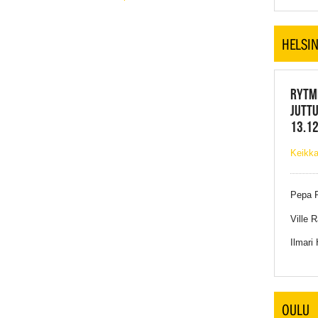
HELSIN
RYTMI
JUTTU
13.12
Keikka
Pepa P
Ville 
Ilmari
OULU