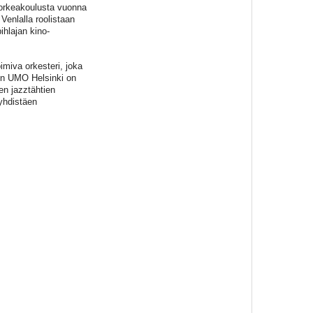
ikorkeakoulusta vuonna
 Venlalla roolistaan
ihlajan kino-
imiva orkesteri, joka
en UMO Helsinki on
en jazztähtien
 yhdistäen