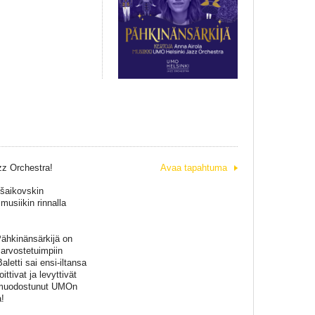
zz Orchestra!
Avaa tapahtuma
Tšaikovskin
musiikin rinnalla
Pähkinänsärkijä on
 arvostetuimpiin
letti sai ensi-iltansa
ttivat ja levyttivät
a muodostunut UMOn
a!