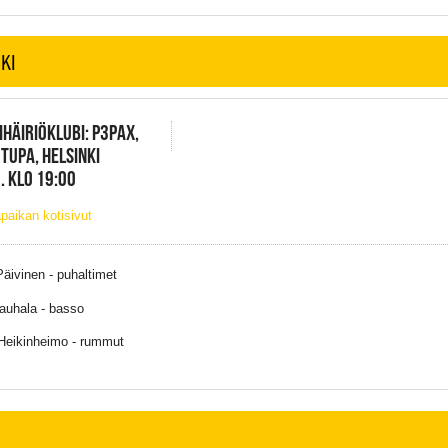
KI
HÄIRIÖKLUBI: P3PAX,
TUPA, HELSINKI
. KLO 19:00
paikan kotisivut
äivinen - puhaltimet
Rauhala - basso
 Heikinheimo - rummut