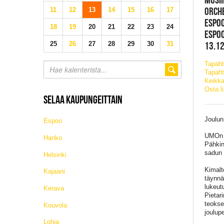
ORCH
11
12
13
14
15
16
17
ESPO
18
19
20
21
22
23
24
ESPO
13.12
25
26
27
28
29
30
31
Tapah
Tapaht
Keikka
Osta l
SELAA KAUPUNGEITTAIN
Joulun
Espoo
UMOn j
Hanko
Pähkin
sadun 
Helsinki
Kimalt
Kajaani
täynnä
lukeut
Kerava
Pietari
teokse
Kouvola
joulup
Lohja