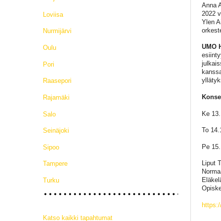
Anna A
2022 va
Loviisa
Ylen A
orkest
Nurmijärvi
UMO H
Oulu
esiint
julkai
Pori
kanssa
yllätyk
Raasepori
Konser
Rajamäki
Ke 13
Salo
To 14
Seinäjoki
Pe 15.
Sipoo
Liput 
Tampere
Normaa
Eläkel
Turku
Opiskel
https:
Katso kaikki tapahtumat