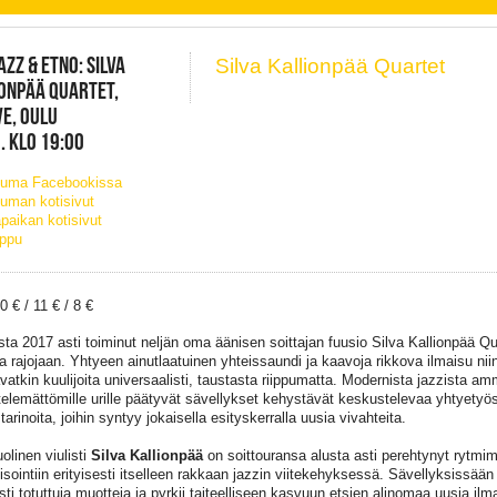
AZZ & ETNO: SILVA
Silva Kallionpää Quartet
ONPÄÄ QUARTET,
VE, OULU
. KLO 19:00
tuma Facebookissa
uman kotisivut
paikan kotisivut
ippu
0 € / 11 € / 8 €
ta 2017 asti toiminut neljän oma äänisen soittajan fuusio Silva Kallionpää Qu
la rajojaan. Yhtyeen ainutlaatuinen yhteissaundi ja kaavoja rikkova ilmaisu nii
vatkin kuulijoita universaalisti, taustasta riippumatta. Modernista jazzista am
telemättömille urille päätyvät sävellykset kehystävät keskustelevaa yhtyetyö
tarinoita, joihin syntyy jokaisella esityskerralla uusia vivahteita.
olinen viulisti
Silva Kallionpää
on soittouransa alusta asti perehtynyt rytmimu
isointiin erityisesti itselleen rakkaan jazzin viitekehyksessä. Sävellyksissää
sti totuttuja muotteja ja pyrkii taiteelliseen kasvuun etsien alinomaa uusia ilm