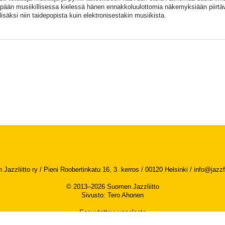
npään musiikillisessa kielessä hänen ennakkoluulottomia näkemyksiään piirtäv
lisäksi niin taidepopista kuin elektronisestakin musiikista.
Jazzliitto ry / Pieni Roobertinkatu 16, 3. kerros / 00120 Helsinki /
info@jazzfi
© 2013–2026 Suomen Jazzliitto
Sivusto
:
Tero Ahonen
Saavutettavuusseloste