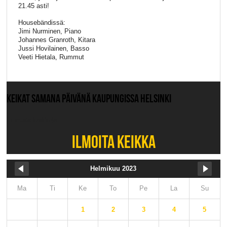
21.45 asti!
Housebändissä:
Jimi Nurminen, Piano
Johannes Granroth, Kitara
Jussi Hovilainen, Basso
Veeti Hietala, Rummut
KEIKAT SAMANA PÄIVÄNÄ KAUPUNGISSA HELSINKI
Ei muita keikkoja.
ILMOITA KEIKKA
Helmikuu 2023
Ma
Ti
Ke
To
Pe
La
Su
1
2
3
4
5