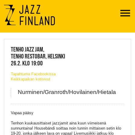
Menu
JAZZ FINLAND LIVE
TENHO JAZZ JAM,
TENHO RESTOBAR, HELSINKI
26.2. KLO 19:00
Tapahtuma Facebookissa
Keikkapaikan kotisivut
Nurminen/Granroth/Hovilainen/Hietala
Vapaa pääsy
Tenhon kuukausittaiset jazzjamit aina kuun viimeisenä
sunnuntaina! Housebändi soittaa noin tunnin mittaisen setin klo
19-20, jonka jälkeen lava on vapaa! Livemusiikki jatkuu klo