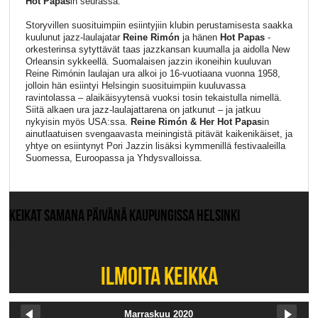
Hot Papas
in seurassa.
Storyvillen suosituimpiin esiintyjiin klubin perustamisesta saakka
kuulunut jazz-laulajatar
Reine Rimón
ja hänen
Hot Papas
-
orkesterinsa sytyttävät taas jazzkansan kuumalla ja aidolla New
Orleansin sykkeellä. Suomalaisen jazzin ikoneihin kuuluvan
Reine Rimónin laulajan ura alkoi jo 16-vuotiaana vuonna 1958,
jolloin hän esiintyi Helsingin suosituimpiin kuuluvassa
ravintolassa – alaikäisyytensä vuoksi tosin tekaistulla nimellä.
Siitä alkaen ura jazz-laulajattarena on jatkunut – ja jatkuu
nykyisin myös USA:ssa.
Reine Rimón & Her Hot Papas
in
ainutlaatuisen svengaavasta meiningistä pitävät kaikenikäiset, ja
yhtye on esiintynyt Pori Jazzin lisäksi kymmenillä festivaaleilla
Suomessa, Euroopassa ja Yhdysvalloissa.
KEIKAT SAMANA PÄIVÄNÄ KAUPUNGISSA HELSINKI
Ei muita keikkoja.
ILMOITA KEIKKA
Marraskuu 2020