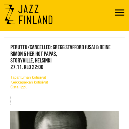
Menu
JAZZ FINLAND LIVE
PERUTTU/CANCELLED: GREGG STAFFORD (USA) & REINE
RIMÓN & HER HOT PAPAS,
STORYVILLE, HELSINKI
27.11. KLO 22:00
Tapahtuman kotisivut
Keikkapaikan kotisivut
Osta lippu