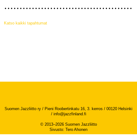
Katso kaikki tapahtumat
Suomen Jazzliitto ry / Pieni Roobertinkatu 16, 3. kerros / 00120 Helsinki
/
info@jazzfinland.fi
© 2013–2026 Suomen Jazzliitto
Sivusto
:
Tero Ahonen