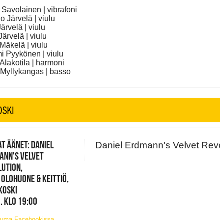
Savolainen | vibrafoni
 Järvelä | viulu
Järvelä | viulu
Järvelä | viulu
 Mäkelä | viulu
 Pyykönen | viulu
Alakotila | harmoni
Myllykangas | basso
OSKI
T ÄÄNET: DANIEL
Daniel Erdmann's Velvet Revo
ANN'S VELVET
UTION,
 OLOHUONE & KEITTIÖ,
KOSKI
. KLO 19:00
tuma Facebookissa