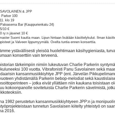
SAVOLAINEN & JPP
e Parker 100
11. klo 19
Paloasema Bar (Kauppurienkatu 24)
15/10 €
0 ry:n jäsenet 10 €
master Suomi kautta maan. Lipun hintaan lisätään käsittelykulut. Ilman käsitt
upisteet ja Valveen lippumyymälä. Ovelta tuntia ennen konserttia.
mme ystävällisesti yleisöä huolehtimaan käsihygieniasta, turvav
maan konserttiin vain terveenä.
istorian tärkeimpiin nimiin lukeutuvan Charlie Parkerin syntym
kuluneeksi 100 vuotta. Vibrafonisti Panu Savolainen sekä m
daarisin kansanmusiikkiyhtye JPP (ent. Järvelän Pikkupelimannit
vuoteen yhdistämällä Parkerin bebop-melodiat sekä kaustislais
nsoittoperinteen – jotka eivät yllättäen niin kaukana toisistaan 
uu kokoonpanolle sovitetuista Charlie Parkerin sävelmistä, jotk
ikkoteoksiin.
a 1982 perustetun kansanmusiikkiyhtyeen JPP:n ja monipuolis
styöprojekteistaan tunnetun Savolaisen kiitelty yhteistyö on saa
na 2016.