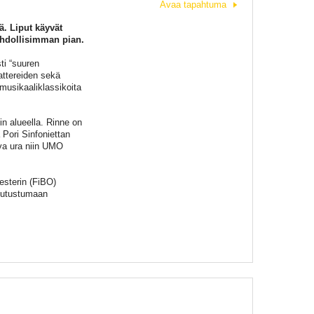
Avaa tapahtuma
ä. Liput käyvät
ahdollisimman pian.
ti “suuren
attereiden sekä
usikaaliklassikoita
in alueella. Rinne on
Pori Sinfoniettan
va ura niin UMO
esterin (FiBO)
 tutustumaan
a