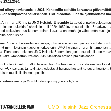
ys 23.11.2020:
tti siirtyy kevätkaudelle 2021. Konsertille etsitään korvaavaa päivämäärä
 konserttipäivänä sellaisenaan. UMO tiedottaa uudesta ajankohdasta m
a
Annimaria Rinne
ja
UMO Helsinki Ensemble
tarttuvat ennakkoluulottomas
kalaisen laulukirjan” säkeisiin – eli 1920–1950 luvun suosittuihin Broadway-te
ood-elokuvien musiikkinumeroihin. Luvassa enemmän ja vähemmän kuultuja m
käinä sovituksina.
ia Rinne on helsinkiläinen laulaja, joka liikkuu rennosti jazzin ja viihdemusiik
ynyt mm. Helsingin kaupunginorkesterin, UMO Helsingin, Turun filharmonian ja 
ina. Rinne saa tuekseen UMO Helsinki Ensemblen, jonka muusikoilla on mitta
ki Jazz Orchestran riveissä kuin lukuisissa omissa projekteissaan.
tti kuuluu Avantin, UMO Helsinki Jazz Orchestran ja Suomalaisen barokkiork
een AUF-sarjaan. Eri tyylilajeja edustavat huippuorkesterit kutsuvat kuulijoita
isiin musiikillisiin makupaloihin.
Ticketmasterista ja Musiikkitalon lipunmyynnistä 6,50 €
TTU/CANCELLED: UMO
UMO Helsinki Jazz Orchestr