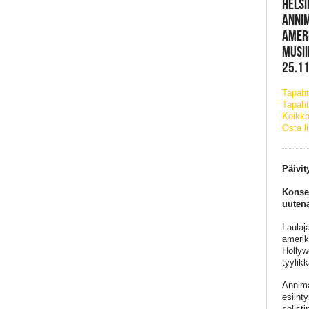
HELSI
ANNIM
AMER
MUSII
25.11
Tapah
Tapaht
Keikka
Osta l
Päivit
Konser
uutena
Laulaj
amerik
Hollyw
tyylik
Annimar
esiint
solist