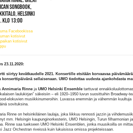
ICAN SONGBOOK,
KKITALO, HELSINKI
. KLO 13:00
tuma Facebookissa
uman kotisivut
paikan kotisivut
ippu
ys 23.11.2020:
tti siirtyy kevätkaudelle 2021. Konsertille etsitään korvaavaa päivämäärä
 konserttipäivänä sellaisenaan. UMO tiedottaa uudesta ajankohdasta m
a
Annimaria Rinne
ja
UMO Helsinki Ensemble
tarttuvat ennakkoluulottomas
kalaisen laulukirjan” säkeisiin – eli 1920–1950 luvun suosittuihin Broadway-te
ood-elokuvien musiikkinumeroihin. Luvassa enemmän ja vähemmän kuultuja m
käinä sovituksina.
ia Rinne on helsinkiläinen laulaja, joka liikkuu rennosti jazzin ja viihdemusiik
ynyt mm. Helsingin kaupunginorkesterin, UMO Helsingin, Turun filharmonian ja 
ina. Rinne saa tuekseen UMO Helsinki Ensemblen, jonka muusikoilla on mitta
ki Jazz Orchestran riveissä kuin lukuisissa omissa projekteissaan.