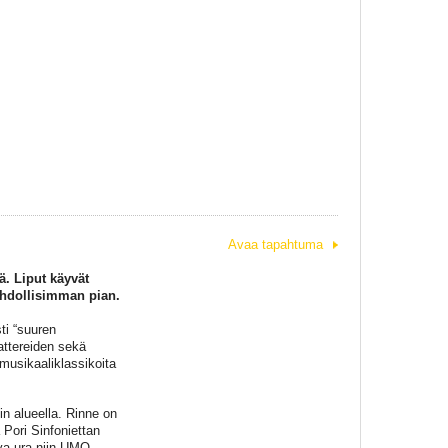
Avaa tapahtuma
ä. Liput käyvät
ahdollisimman pian.
ti “suuren
attereiden sekä
usikaaliklassikoita
in alueella. Rinne on
Pori Sinfoniettan
va ura niin UMO