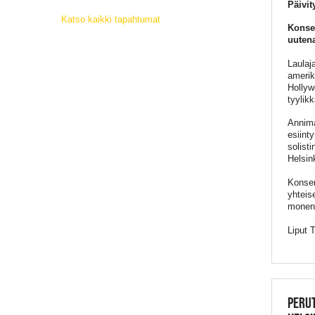
Päivit
Katso kaikki tapahtumat
Konser
uutena
Laulaj
amerik
Hollyw
tyylik
Annimar
esiint
solist
Helsin
Konser
yhteis
monenla
Liput 
PERU