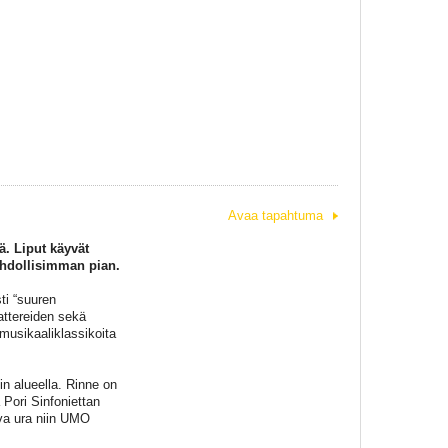
Avaa tapahtuma
ä. Liput käyvät
ahdollisimman pian.
ti “suuren
attereiden sekä
usikaaliklassikoita
in alueella. Rinne on
Pori Sinfoniettan
va ura niin UMO