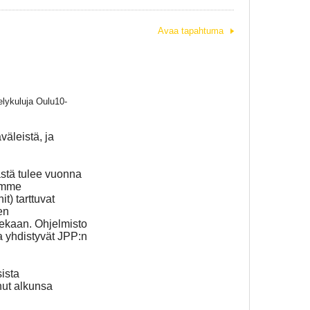
Avaa tapahtuma
elykuluja Oulu10-
äleistä, ja
ästä tulee vuonna
aamme
) tarttuvat
en
olekaan. Ohjelmisto
a yhdistyvät JPP:n
ista
nut alkunsa