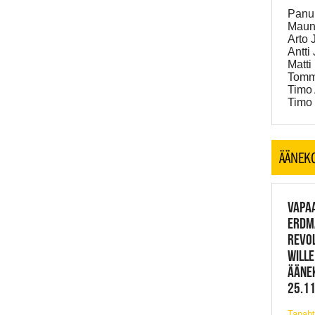
Panu 
Mauno
Arto 
Antti 
Matti
Tommi
Timo 
Timo 
ÄÄNEK
VAPAA
ERDM
REVOL
WILLE
ÄÄNE
25.11
Tapah