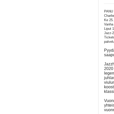
PANU 
Charli
Ke 25.
Vanha 
Liput 
Jazz-2
Ticket
palvel
Pyydä
saapu
Jazzh
2020 
legen
juhla
viulu
koost
klass
Vuonn
yhtei
vuon