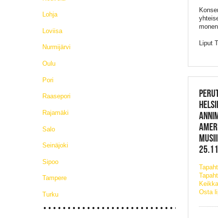
Konser
Lohja
yhteis
monenla
Loviisa
Liput 
Nurmijärvi
Oulu
Pori
PERU
Raasepori
HELSI
Rajamäki
ANNIM
AMER
Salo
MUSII
Seinäjoki
25.11
Sipoo
Tapah
Tapaht
Tampere
Keikka
Osta l
Turku