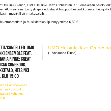
tti kuuluu Avantin, UMO Helsinki Jazz Orchestran ja Suomalaisen barokkiork
een AUF-sarjaan. Eri tyylilajeja edustavat huippuorkesterit kutsuvat kuulijoita
isiin musiikillisiin makupaloihin.
Ticketmasterista ja Musiikkitalon lipunmyynnistä 6,50 €
TTU/CANCELLED: UMO
UMO Helsinki Jazz Orchestr
NKI ENSEMBLE FEAT.
(+ Annimaria Rinne)
ARIA RINNE: GREAT
ICAN SONGBOOK,
KKITALO, HELSINKI
. KLO 15:00
tuma Facebookissa
uman kotisivut
paikan kotisivut
ippu