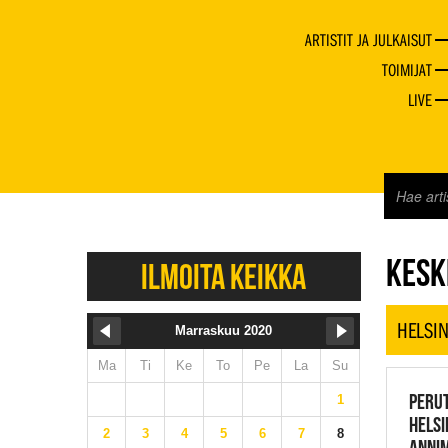
ARTISTIT JA JULKAISUT
TOIMIJAT
LIVE
JAZZ 
KESKI
ILMOITA KEIKKA
HELSIN
Marraskuu 2020
Ma
Ti
Ke
To
Pe
La
Su
PERU
1
HELSI
2
3
4
5
6
7
8
ANNIM