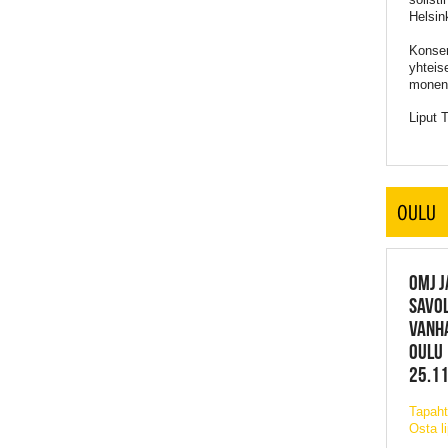
Helsin
Konser
yhteis
monenla
Liput 
OULU
OMJ J
SAVOL
VANH
OULU
25.11
Tapaht
Osta l