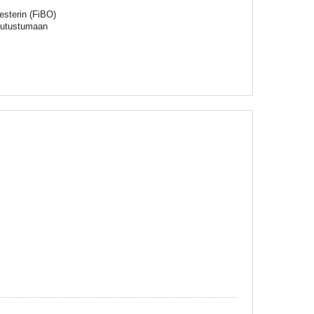
esterin (FiBO)
 tutustumaan
a