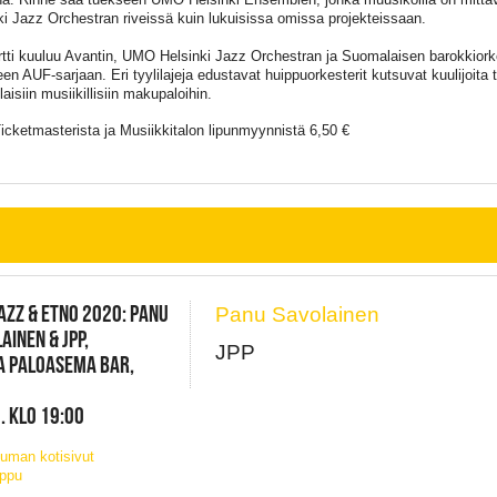
ki Jazz Orchestran riveissä kuin lukuisissa omissa projekteissaan.
tti kuuluu Avantin, UMO Helsinki Jazz Orchestran ja Suomalaisen barokkiork
een AUF-sarjaan. Eri tyylilajeja edustavat huippuorkesterit kutsuvat kuulijoita
isiin musiikillisiin makupaloihin.
Ticketmasterista ja Musiikkitalon lipunmyynnistä 6,50 €
AZZ & ETNO 2020: PANU
Panu Savolainen
AINEN & JPP,
JPP
A PALOASEMA BAR,
. KLO 19:00
uman kotisivut
ippu