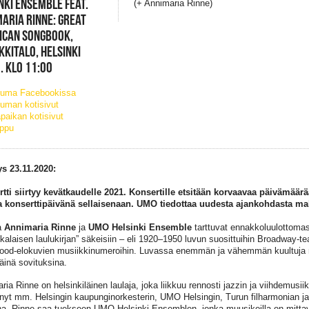
NKI ENSEMBLE FEAT.
(+ Annimaria Rinne)
ARIA RINNE: GREAT
ICAN SONGBOOK,
KKITALO, HELSINKI
. KLO 11:00
tuma Facebookissa
uman kotisivut
paikan kotisivut
ippu
ys 23.11.2020:
tti siirtyy kevätkaudelle 2021. Konsertille etsitään korvaavaa päivämäärä
 konserttipäivänä sellaisenaan. UMO tiedottaa uudesta ajankohdasta m
a
Annimaria Rinne
ja
UMO Helsinki Ensemble
tarttuvat ennakkoluulottomas
kalaisen laulukirjan” säkeisiin – eli 1920–1950 luvun suosittuihin Broadway-te
ood-elokuvien musiikkinumeroihin. Luvassa enemmän ja vähemmän kuultuja m
käinä sovituksina.
ia Rinne on helsinkiläinen laulaja, joka liikkuu rennosti jazzin ja viihdemusiik
ynyt mm. Helsingin kaupunginorkesterin, UMO Helsingin, Turun filharmonian ja 
ina. Rinne saa tuekseen UMO Helsinki Ensemblen, jonka muusikoilla on mitta