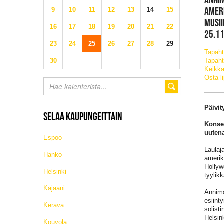
AMER
9
10
11
12
13
14
15
MUSII
16
17
18
19
20
21
22
25.11
23
24
25
26
27
28
29
Tapah
30
Tapaht
Keikka
Osta l
Päivit
SELAA KAUPUNGEITTAIN
Konser
uutena
Espoo
Laulaj
Hanko
amerik
Hollyw
Helsinki
tyylik
Kajaani
Annimar
esiint
Kerava
solist
Helsin
Kouvola