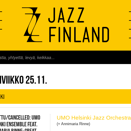
FINLAND LIVE
VIIKKO 25.11.
KI
TTU/CANCELLED: UMO
UMO Helsinki Jazz Orchestr
NKI ENSEMBLE FEAT.
(+ Annimaria Rinne)
ARIA RINNE: GREAT