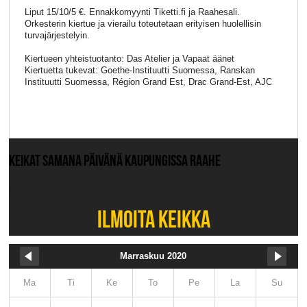
Liput 15/10/5 €. Ennakkomyynti Tiketti.fi ja Raahesali.
Orkesterin kiertue ja vierailu toteutetaan erityisen huolellisin
turvajärjestelyin.
Kiertueen yhteistuotanto: Das Atelier ja Vapaat äänet
Kiertuetta tukevat: Goethe-Instituutti Suomessa, Ranskan
Instituutti Suomessa, Région Grand Est, Drac Grand-Est, AJC
KEIKAT SAMANA PÄIVÄNÄ KAUPUNGISSA RAAHE
Ei muita keikkoja.
ILMOITA KEIKKA
Marraskuu 2020
Ma
Ti
Ke
To
Pe
La
Su