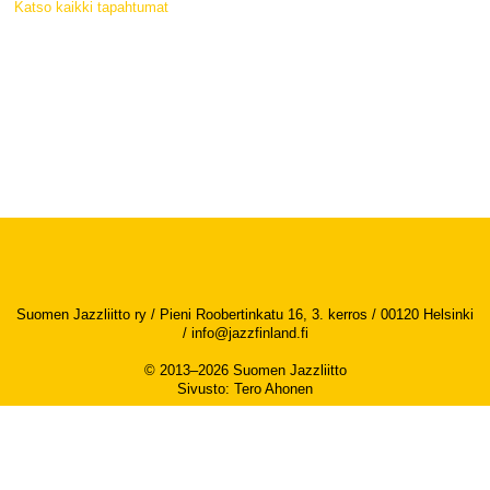
Katso kaikki tapahtumat
Suomen Jazzliitto ry / Pieni Roobertinkatu 16, 3. kerros / 00120 Helsinki
/
info@jazzfinland.fi
© 2013–2026 Suomen Jazzliitto
Sivusto
:
Tero Ahonen
Saavutettavuusseloste