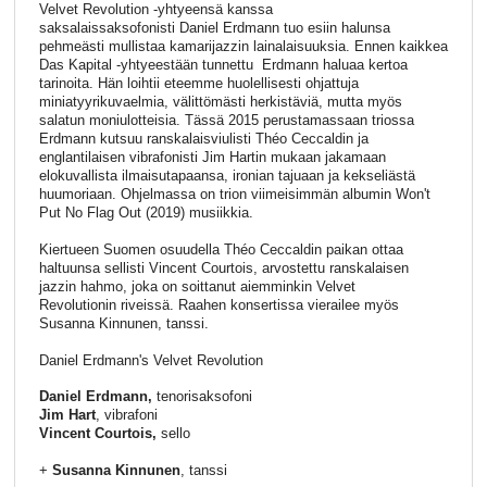
Velvet Revolution -yhtyeensä kanssa
saksalaissaksofonisti Daniel Erdmann tuo esiin halunsa
pehmeästi mullistaa kamarijazzin lainalaisuuksia. Ennen kaikkea
Das Kapital -yhtyeestään tunnettu Erdmann haluaa kertoa
tarinoita. Hän loihtii eteemme huolellisesti ohjattuja
miniatyyrikuvaelmia, välittömästi herkistäviä, mutta myös
salatun moniulotteisia. Tässä 2015 perustamassaan triossa
Erdmann kutsuu ranskalaisviulisti Théo Ceccaldin ja
englantilaisen vibrafonisti Jim Hartin mukaan jakamaan
elokuvallista ilmaisutapaansa, ironian tajuaan ja kekseliästä
huumoriaan. Ohjelmassa on trion viimeisimmän albumin Won't
Put No Flag Out (2019) musiikkia.
Kiertueen Suomen osuudella Théo Ceccaldin paikan ottaa
haltuunsa sellisti Vincent Courtois, arvostettu ranskalaisen
jazzin hahmo, joka on soittanut aiemminkin Velvet
Revolutionin riveissä. Raahen konsertissa vierailee myös
Susanna Kinnunen, tanssi.
Daniel Erdmann's Velvet Revolution
Daniel Erdmann,
tenorisaksofoni
Jim Hart
, vibrafoni
Vincent Courtois,
sello
+
Susanna Kinnunen
, tanssi