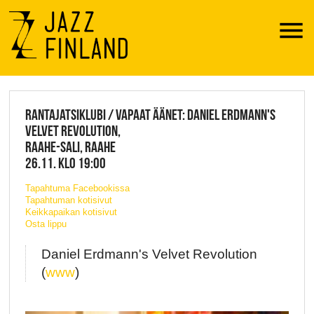
Menu
JAZZ FINLAND LIVE
RANTAJATSIKLUBI / VAPAAT ÄÄNET: DANIEL ERDMANN'S
VELVET REVOLUTION,
RAAHE-SALI, RAAHE
26.11. KLO 19:00
Tapahtuma Facebookissa
Tapahtuman kotisivut
Keikkapaikan kotisivut
Osta lippu
Daniel Erdmann's Velvet Revolution
(
www
)