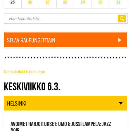
25
26
27
28
29
30
31
SELAA KAUPUNGEITTAIN
Katso kaikki tapahtumat
JAZZ FINLAND LIVE
KESKIVIIKKO 6.3.
HELSINKI
AVOIMET HARJOITUKSET: UMO & JUSSI LAMPELA: JAZZ
NOIR,