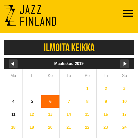
Menu
ILMOITA KEIKKA
Maaliskuu 2019
Ma
Ti
Ke
To
Pe
La
Su
1
2
3
4
5
6
7
8
9
10
11
12
13
14
15
16
17
18
19
20
21
22
23
24