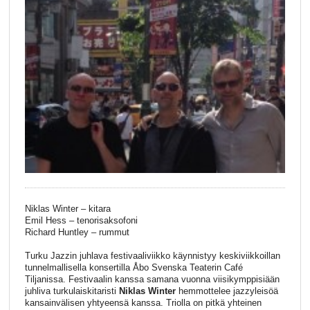
Niklas Winter – kitara
Emil Hess – tenorisaksofoni
Richard Huntley – rummut
Turku Jazzin juhlava festivaaliviikko käynnistyy keskiviikkoillan
tunnelmallisella konsertilla Åbo Svenska Teaterin Café
Tiljanissa. Festivaalin kanssa samana vuonna viisikymppisiään
juhliva turkulaiskitaristi
Niklas Winter
hemmottelee jazzyleisöä
kansainvälisen yhtyeensä kanssa. Triolla on pitkä yhteinen