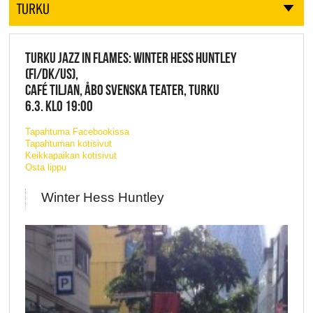
TURKU
TURKU JAZZ IN FLAMES: WINTER HESS HUNTLEY
(FI/DK/US),
CAFÉ TILJAN, ÅBO SVENSKA TEATER, TURKU
6.3. KLO 19:00
Tapahtuma Facebookissa
Tapahtuman kotisivut
Keikkapaikan kotisivut
Osta lippu
Winter Hess Huntley