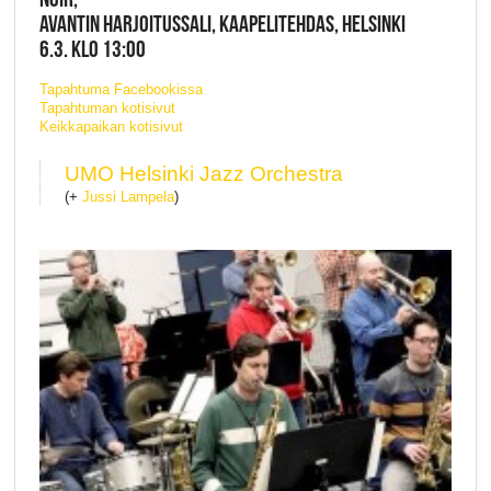
AVANTIN HARJOITUSSALI, KAAPELITEHDAS, HELSINKI
6.3. KLO 13:00
Tapahtuma Facebookissa
Tapahtuman kotisivut
Keikkapaikan kotisivut
UMO Helsinki Jazz Orchestra
(+
Jussi Lampela
)