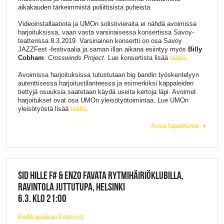
aikakauden tärkeimmistä poliittisista puheista.
Videoinstallaatiota ja UMOn solistivieraita ei nähdä avoimissa
harjoituksissa, vaan vasta varsinaisessa konsertissa Savoy-
teatterissa 8.3.2019. Varsinainen konsertti on osa Savoy
JAZZFest -festivaalia ja saman illan aikana esiintyy myös
Billy
Cobham
:
Crosswinds Project.
Lue konsertista lisää
täällä
.
Avoimissa harjoituksissa tutustutaan big bandin työskentelyyn
autenttisessa harjoitustilanteessa ja esimerkiksi kappaleiden
tiettyjä osuuksia saatetaan käydä useita kertoja läpi. Avoimet
harjoitukset ovat osa UMOn yleisötyötoimintaa. Lue UMOn
yleisötyöstä lisää
täällä
.
Avaa tapahtuma
SID HILLE F# & ENZO FAVATA RYTMIHÄIRIÖKLUBILLA,
RAVINTOLA JUTTUTUPA, HELSINKI
6.3. KLO 21:00
Keikkapaikan kotisivut