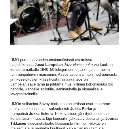
UMO pureutuu vuoden ensimmäisissä avoimissa
harjoituksissa
Jussi Lampelan
Jazz Noiriin, joka
vie kuulijan
konserttimatkalle 1940–50-lukujen crime jazzin ja film noirin
tummanpuhuviin maisemiin. Assosiaationsa intohimodraamoista
ja rikoselokuvien klassikoista lainaava teos on
Lampelan säveltämä ja johtama musiikillinen kokonaisuus big
bandille, kahdelle solistille, ääninauhalle ja visuaaliselle
lavaprojisoinnille.
UMOn solisteina Savoy-teatterin konsertissa ovat maamme
eturivin jazzpuhaltajat, saksofonisti
Jukka Perko
ja
trumpetisti
Jukka Eskola
. Elokuvallisen jännitystunnelman
konserttisaliin tuovat läpi konsertin jatkuva videotaiteilija
Joonas
Tikkasen
videoinstallaatio klassisista film noir -elokuvien
maisemista ja nauhalta kuultavat katkelmat muutamista