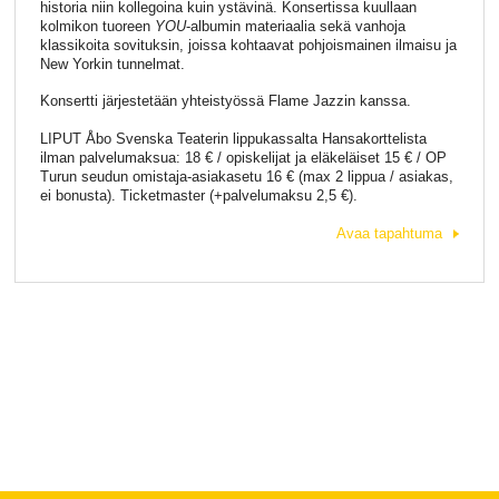
historia niin kollegoina kuin ystävinä. Konsertissa kuullaan
kolmikon tuoreen
YOU
-albumin materiaalia sekä vanhoja
klassikoita sovituksin, joissa kohtaavat pohjoismainen ilmaisu ja
New Yorkin tunnelmat.
Konsertti järjestetään yhteistyössä Flame Jazzin kanssa.
LIPUT Åbo Svenska Teaterin lippukassalta Hansakorttelista
ilman palvelumaksua: 18 € / opiskelijat ja eläkeläiset 15 € / OP
Turun seudun omistaja-asiakasetu 16 € (max 2 lippua / asiakas,
ei bonusta). Ticketmaster (+palvelumaksu 2,5 €).
Avaa tapahtuma