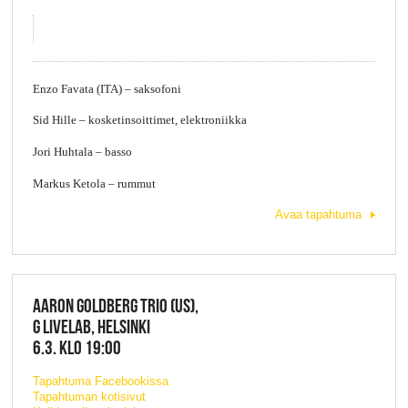
Enzo Favata (ITA) – saksofoni
Sid Hille – kosketinsoittimet, elektroniikka
Jori Huhtala – basso
Markus Ketola – rummut
Avaa tapahtuma
AARON GOLDBERG TRIO (US),
G LIVELAB, HELSINKI
6.3. KLO 19:00
Tapahtuma Facebookissa
Tapahtuman kotisivut