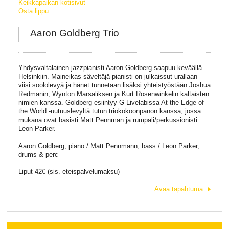
Keikkapaikan kotisivut
Osta lippu
Aaron Goldberg Trio
Yhdysvaltalainen jazzpianisti Aaron Goldberg saapuu keväällä
Helsinkiin. Maineikas säveltäjä-pianisti on julkaissut urallaan
viisi soololevyä ja hänet tunnetaan lisäksi yhteistyöstään Joshua
Redmanin, Wynton Marsaliksen ja Kurt Rosenwinkelin kaltaisten
nimien kanssa. Goldberg esiintyy G Livelabissa At the Edge of
the World -uutuuslevyltä tutun triokokoonpanon kanssa, jossa
mukana ovat basisti Matt Pennman ja rumpali/perkussionisti
Leon Parker.
Aaron Goldberg, piano / Matt Pennmann, bass / Leon Parker,
drums & perc
Liput 42€ (sis. eteispalvelumaksu)
Avaa tapahtuma