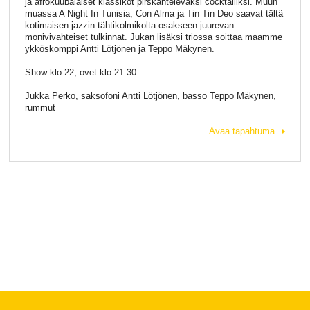
ja afrokuubalaiset klassikot pirskahtelevaksi cocktailiksi. Muun
muassa A Night In Tunisia, Con Alma ja Tin Tin Deo saavat tältä
kotimaisen jazzin tähtikolmikolta osakseen juurevan
monivivahteiset tulkinnat. Jukan lisäksi triossa soittaa maamme
ykköskomppi Antti Lötjönen ja Teppo Mäkynen.
Show klo 22, ovet klo 21:30.
Jukka Perko, saksofoni Antti Lötjönen, basso Teppo Mäkynen,
rummut
Avaa tapahtuma