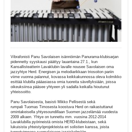
Vibrafonisti Panu Savolaisen isännöimän Panurama-klubisarjan
pidennetty syyskausi päättyy lauantaina 27.1., kun
Kansallisteatterin Lavaklubin lavalle nousee Savolaisen oma
jazzyhtye Herd. Energisen ja melodiarikkaan triosoiton pariin
viime vuonna palannut, kovassa keikkakunnossa oleva kolmikko
esittää klubilla pääasiassa omia tuoreita sävellyksiään, joissa
oikeuksiinsa pääsee yhtyeen yli sadalla keikalla hioutunut
yhteissoitto.
Panu Savolaisesta, basisti Mikko Pellisestä sekä
rumpali Tuomas Timosesta koostuva Herd on raikastuttanut
omintakeisella yhtyesoundillaan Suomen jazzelämää vuodesta
2009 alkaen. Yhtye on tunnettu mm. vuosina 2012-2014
Lavaklubilla pyörineistä omista HERD-klubeistaan, sekä
lukuisista yhteistyöprojekteista eri solistien kanssa, joista
tunnetuimpana suomalaiseen jazziskelmään