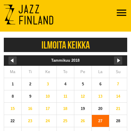
Menu
ILMOITA KEIKKA
Tammikuu 2018
Ma
Ti
Ke
To
Pe
La
Su
1
2
3
4
5
6
7
8
9
10
11
12
13
14
15
16
17
18
19
20
21
22
23
24
25
26
27
28