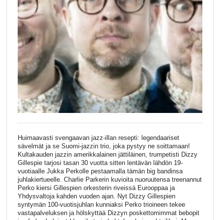
Huimaavasti svengaavan jazz-illan resepti: legendaariset
sävelmät ja se Suomi-jazzin trio, joka pystyy ne soittamaan!
Kultakauden jazzin amerikkalainen jättiläinen, trumpetisti Dizzy
Gillespie tarjosi tasan 30 vuotta sitten lentävän lähdön 19-
vuotiaalle Jukka Perkolle pestaamalla tämän big bandinsa
juhlakiertueelle. Charlie Parkerin kuvioita nuoruutensa treenannut
Perko kiersi Gillespien orkesterin riveissä Eurooppaa ja
Yhdysvaltoja kahden vuoden ajan. Nyt Dizzy Gillespien
syntymän 100-vuotisjuhlan kunniaksi Perko trioineen tekee
vastapalveluksen ja hölskyttää Dizzyn poskettomimmat bebopit