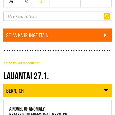
29
30
31
SELAA KAUPUNGEITTAIN
Katso kaikki tapahtumat
JAZZ FINLAND LIVE
LAUANTAI 27.1.
BERN, CH
A NOVEL OF ANOMALY,
BEJAZZ WINTERFESTIVAL, BERN, CH