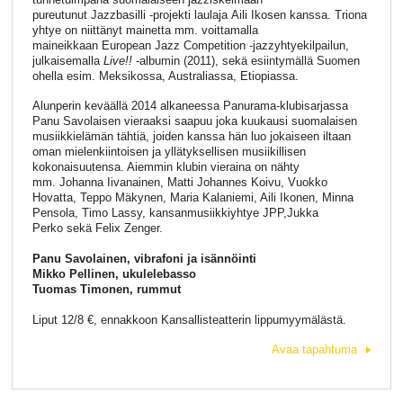
pureutunut Jazzbasilli -projekti laulaja Aili Ikosen kanssa. Triona
yhtye on niittänyt mainetta mm. voittamalla
maineikkaan European Jazz Competition -jazzyhtyekilpailun,
julkaisemalla
Live!!
-albumin (2011), sekä esiintymällä Suomen
ohella esim. Meksikossa, Australiassa, Etiopiassa.
Alunperin keväällä 2014 alkaneessa Panurama-klubisarjassa
Panu Savolaisen vieraaksi saapuu joka kuukausi suomalaisen
musiikkielämän tähtiä, joiden kanssa hän luo jokaiseen iltaan
oman mielenkiintoisen ja yllätyksellisen musiikillisen
kokonaisuutensa. Aiemmin klubin vieraina on nähty
mm. Johanna Iivanainen, Matti Johannes Koivu, Vuokko
Hovatta, Teppo Mäkynen, Maria Kalaniemi, Aili Ikonen, Minna
Pensola, Timo Lassy, kansanmusiikkiyhtye JPP,Jukka
Perko sekä Felix Zenger.
Panu Savolainen, vibrafoni ja isännöinti
Mikko Pellinen, ukulelebasso
Tuomas Timonen, rummut
Liput 12/8 €, ennakkoon Kansallisteatterin lippumyymälästä.
Avaa tapahtuma