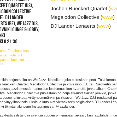
ERT QUARTET (US),
Jochen Rueckert Quartet (
w
LODON COLLECTIVE
E), DJ LANDER
Megalodon Collective (
www
)
RTS (BE), WE JAZZ DJS,
DJ Lander Lenaerts (
www
)
VNIK LOUNGE & LOBBY,
NKI
 KLO 21:30
tuma Facebookissa
uman kotisivut
paikan kotisivut
ippu
nikin perjantai-ilta on We Jazz -klassikko, joka ei koskaan petä. Tällä kertaa 
 Rueckert Quartet, Megalodon Collective ja kova nippu DJ:tä. Rueckertin bän
lisessa jazzliemessä marinoidun loistomuusikon kvartetti, jonka albumi Charm
ys. Megalodon Collective puolestaan on norjalais-ruotsalainen joukkio, jonk
a pesee ja linkoaa virttyneemmänkin jazzkaavun. We Jazz DJ:t roudaavat paik
uvia vinyyliharvinaisuuksia ja kutsuvat vieraakseen belgialaisen DJ Lander Le
tiivi törmäsi alunperin Instagramissa: @jazzlander.
z -festivaali tarjoaa svengiä vuoden pimeimpään aikaan, kun jazztähdet muut