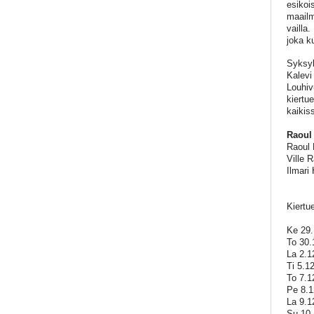
esikoi
maailm
vailla
joka ku
Syksyl
Kalevi
Louhiv
kiertu
kaikis
Raoul
Raoul 
Ville 
Ilmari
Kiertu
Ke 29.
To 30.
La 2.12
Ti 5.1
To 7.1
Pe 8.1
La 9.1
Su 10.