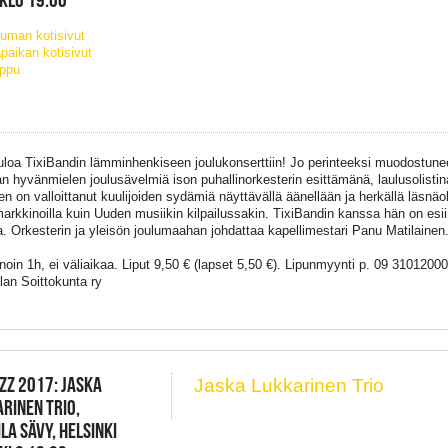
uman kotisivut
paikan kotisivut
ippu
uloa TixiBandin lämminhenkiseen joulukonserttiin! Jo perinteeksi muodostun
an hyvänmielen joulusävelmiä ison puhallinorkesterin esittämänä, laulusolist
n on valloittanut kuulijoiden sydämiä näyttävällä äänellään ja herkällä läsnäol
arkkinoilla kuin Uuden musiikin kilpailussakin. TixiBandin kanssa hän on esi
. Orkesterin ja yleisön joulumaahan johdattaa kapellimestari Panu Matilainen
noin 1h, ei väliaikaa. Liput 9,50 € (lapset 5,50 €). Lipunmyynti p. 09 31012000 
ilan Soittokunta ry
ZZ 2017: JASKA
Jaska Lukkarinen Trio
RINEN TRIO,
LA SÄVY, HELSINKI