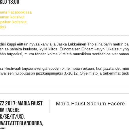
 KLO 18:00
tuma Facebookissa
uman kotisivut
paikan kotisivut
ippu
olisi kuppi erittäin hyvää kahvia ja Jaska Lukkarinen Trio siinä parin metrin 
än se pahalta kuulosta, kyllä kiitos. Erinomaisen Origami-levyn julkaissut yhty
ään tarpeeksi, mutta tänään kolme kiireistä muusikkoa sentään osuvat sama
z -festivaali tarjoaa svengiä vuoden pimeimpään aikaan, kun jazztähdet muut
nvälisen huipputason jazzkaupungiksi 3.-10.12. Ohjelmisto ja tarkemmat tiedo
ZZ 2017: MARIA FAUST
Maria Faust Sacrum Facere
UM FACERE
K/SE/IT/US),
UVATEATTERI ANDORRA,