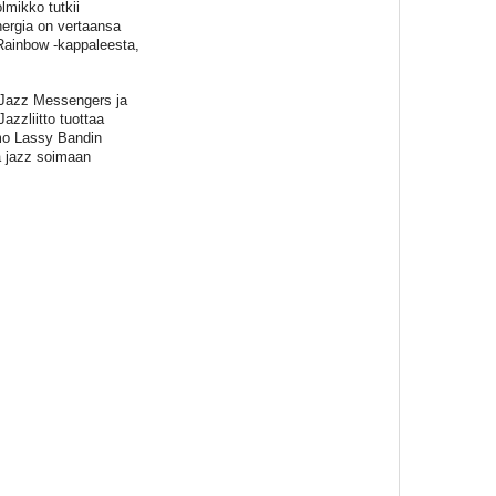
lmikko tutkii
ergia on vertaansa
 Rainbow -kappaleesta,
e Jazz Messengers ja
zzliitto tuottaa
mo Lassy Bandin
vä jazz soimaan