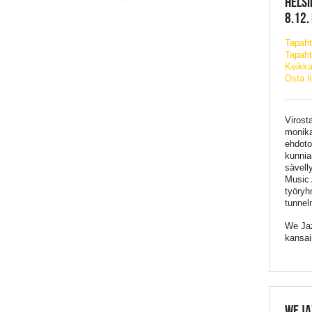
HELSI
8.12.
Tapah
Tapaht
Keikka
Osta l
Virost
monika
ehdoto
kunnia
sävell
Music 
työryh
tunnel
We Jaz
kansai
WE JA