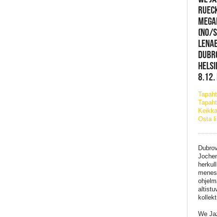
RUECK
MEGA
(NO/S
LENAE
DUBRO
HELSI
8.12.
Tapah
Tapaht
Keikka
Osta l
Dubrov
Jochen
herkul
menest
ohjelm
altist
kollek
We Jaz