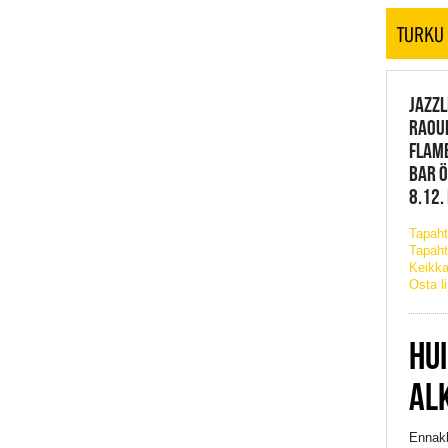
TURKU
JAZZL
RAOUL
FLAME
BAR Ö
8.12.
Tapah
Tapaht
Keikka
Osta l
HU
AL
Ennakk