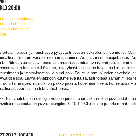
NKI
 KLO 20:00
tuma Facebookissa
uman kotisivut
paikan kotisivut
ippu
a kotoisin olevan ja Tanskassa pysyvästi asuvan saksofonisti-klarinetisti Mari
nsallisen Sacrum Facere -ryhmän saaminen We Jazziin on huipputapaus. Nu
nta kärkeä skandinaavisessa jazzmusiikissa edustava ryhmä julkaisi pari vuot
nhimoisen ja kauniin pitkäsoiton, joka yhdistää Faustin kaksi intohimoa: klas
ysperinteen ja improvisaation. Albumi poiki Faustille mm. Vuoden säveltäjä 
Awardseissa. Levyä ennakkoon kuunteleva luultavasti toteaa saman minkä fe
mäkin: tämä upea musiikki on pakko päästä kokemaan livenä konsertissa – m
mallisessa vanhassa elokuvateatterissa.
z -festivaali tarjoaa svengiä vuoden pimeimpään aikaan, kun jazztähdet muut
nvälisen huipputason jazzkaupungiksi 3.-10.12. Ohjelmisto ja tarkemmat tiedo
ZZ 2017: JOCHEN
We Jazz DJs