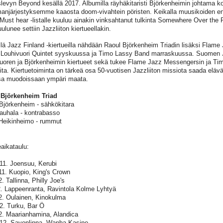
slevyn Beyond kesällä 2017. Albumilla räyhäkitaristi Björkenheimin johtama ko
anjärjestyksemme kaaosta doom-vivahtein pöristen. Keikalla muusikoiden en
. Must hear -listalle kuuluu ainakin vinksahtanut tulkinta Somewhere Over the
ulunee settiin Jazzliiton kiertueellakin.
lä Jazz Finland -kiertueilla nähdään Raoul Björkenheim Triadin lisäksi Flam
 Louhivuori Quintet syyskuussa ja Timo Lassy Band marraskuussa. Suomen Ja
uoren ja Björkenheimin kiertueet sekä tukee Flame Jazz Messengersin ja Ti
eita. Kiertuetoiminta on tärkeä osa 50-vuotisen Jazzliiton missiota saada elä
sa muodoissaan ympäri maata.
 Björkenheim Triad
Björkenheim - sähkökitara
Rauhala - kontrabasso
 Heikinheimo - rummut
eaikataulu:
11. Joensuu, Kerubi
11. Kuopio, King's Crown
. Tallinna, Philly Joe's
2. Lappeenranta, Ravintola Kolme Lyhtyä
2. Oulainen, Kinokulma
2. Turku, Bar Ö
2. Maarianhamina, Alandica
12. Savonlinna, Wanha Kasino