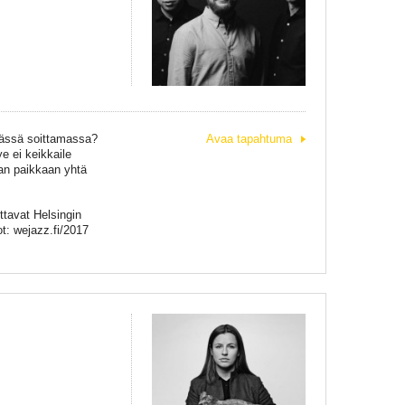
päässä soittamassa?
Avaa tapahtuma
e ei keikkaile
an paikkaan yhtä
tavat Helsingin
t: wejazz.fi/2017