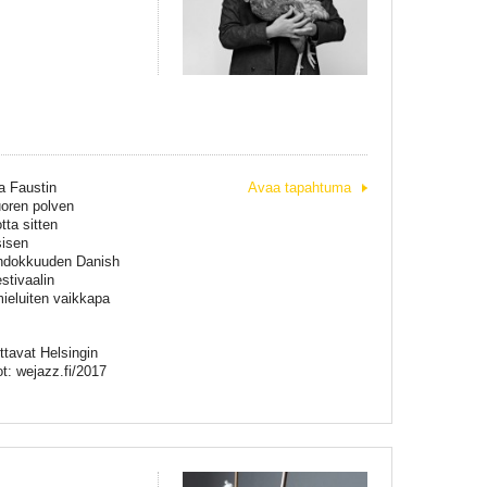
a Faustin
Avaa tapahtuma
oren polven
ta sitten
sisen
-ehdokkuuden Danish
stivaalin
ieluiten vaikkapa
tavat Helsingin
t: wejazz.fi/2017