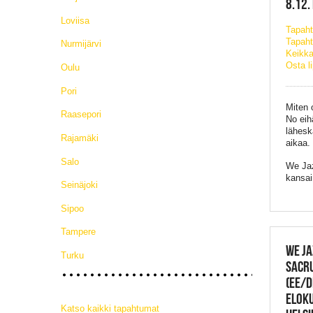
8.12.
Loviisa
Tapah
Tapaht
Nurmijärvi
Keikka
Osta l
Oulu
Pori
Miten 
Raasepori
No eih
lähesk
Rajamäki
aikaa.
Salo
We Jaz
kansai
Seinäjoki
Sipoo
Tampere
WE JA
Turku
SACR
(EE/D
ELOK
Katso kaikki tapahtumat