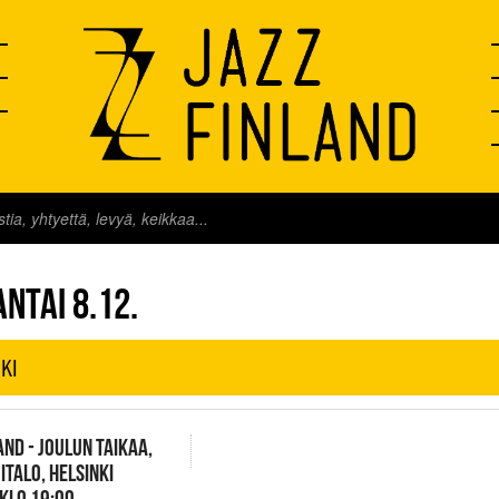
FINLAND LIVE
NTAI 8.12.
KI
AND - JOULUN TAIKAA,
TALO, HELSINKI
 KLO 19:00