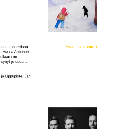
eessa konsertissa
Avaa tapahtuma
ina Hanna Ahponen.
ollaan niin
intynyt jo useana
.
ja Lippupiste. Järj.