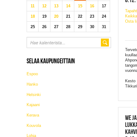
11
12
13
14
15
16
17
Tapaht
Keikka
18
19
20
21
22
23
24
Osta l
25
26
27
28
29
30
31
Tervet
kuulla
SELAA KAUPUNGEITTAIN
Ahpone
tangom
vuonna
Espoo
Kesto 
Hanko
Tikkur
Helsinki
Kajaani
Kerava
WE JA
LUKKA
Kouvola
KAHVI
Lohja