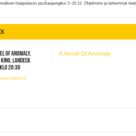
nvälisen huipputason jazzkaupungiksi 3.-10.12. Ohjelmisto ja tarkemmat tiedo
CK
EL OF ANOMALY,
A Novel Of Anomaly
 KINO, LANDECK
 KLO 20:30
uman kotisivut