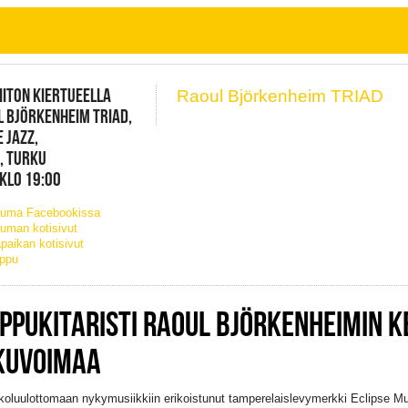
IITON KIERTUEELLA
Raoul Björkenheim TRIAD
 BJÖRKENHEIM TRIAD,
 JAZZ,
, TURKU
 KLO 19:00
tuma Facebookissa
uman kotisivut
paikan kotisivut
ippu
IPPUKITARISTI RAOUL BJÖRKENHEIMIN 
KUVOIMAA
oluulottomaan nykymusiikkiin erikoistunut tamperelaislevymerkki Eclipse Musi