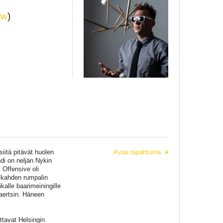
ww
)
siitä pitävät huolen
Avaa tapahtuma
di on neljän Nykin
 Offensive oli
a kahden rumpalin
alle baarimeiningille
naertsin. Häneen
tavat Helsingin