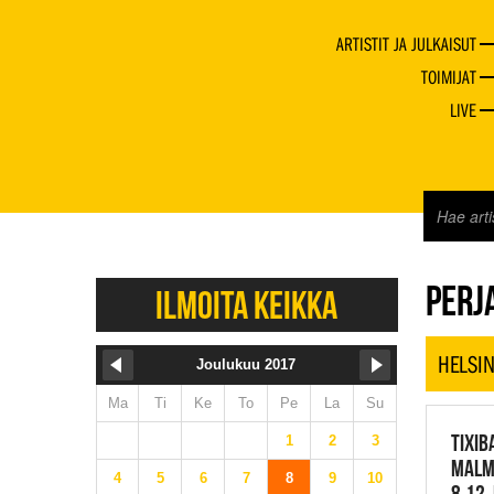
ARTISTIT JA JULKAISUT
TOIMIJAT
LIVE
JAZZ 
PERJA
ILMOITA KEIKKA
HELSIN
Joulukuu 2017
Ma
Ti
Ke
To
Pe
La
Su
TIXIB
1
2
3
MALMI
4
5
6
7
8
9
10
8.12.