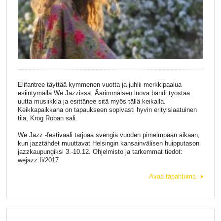
Elifantree täyttää kymmenen vuotta ja juhlii merkkipaalua
esiintymällä We Jazzissa. Äärimmäisen luova bändi työstää
uutta musiikkia ja esittänee sitä myös tällä keikalla.
Keikkapaikkana on tapaukseen sopivasti hyvin erityislaatuinen
tila, Krog Roban sali.
We Jazz -festivaali tarjoaa svengiä vuoden pimeimpään aikaan,
kun jazztähdet muuttavat Helsingin kansainvälisen huipputason
jazzkaupungiksi 3.-10.12. Ohjelmisto ja tarkemmat tiedot:
wejazz.fi/2017
Avaa tapahtuma