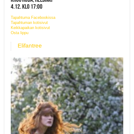
4.12. KLO 17:00
Tapahtuma Facebookissa
Tapahtuman kotisivut
Keikkapaikan kotisivut
Osta lippu
Elifantree