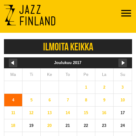
Menu
ILMOITA KEIKKA
Joulukuu 2017
Ma
Ti
Ke
To
Pe
La
Su
1
2
3
4
5
6
7
8
9
10
11
12
13
14
15
16
17
18
19
20
21
22
23
24