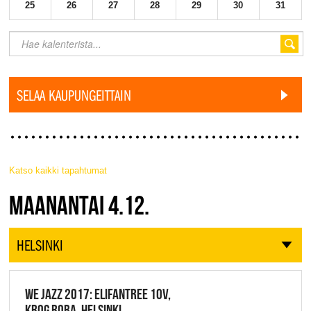
25
26
27
28
29
30
31
SELAA KAUPUNGEITTAIN
Katso kaikki tapahtumat
JAZZ FINLAND LIVE
MAANANTAI 4.12.
HELSINKI
WE JAZZ 2017: ELIFANTREE 10V,
KROG ROBA, HELSINKI