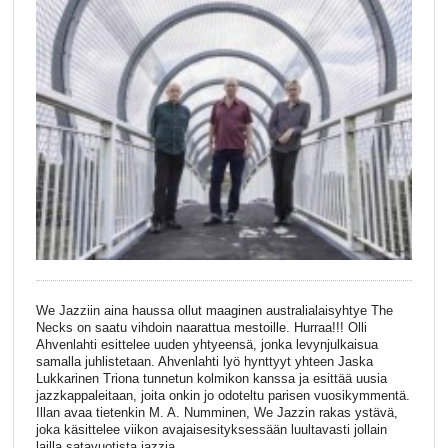
We Jazziin aina haussa ollut maaginen australialaisyhtye The
Necks on saatu vihdoin naarattua mestoille. Hurraa!!! Olli
Ahvenlahti esittelee uuden yhtyeensä, jonka levynjulkaisua
samalla juhlistetaan. Ahvenlahti lyö hynttyyt yhteen Jaska
Lukkarinen Triona tunnetun kolmikon kanssa ja esittää uusia
jazzkappaleitaan, joita onkin jo odoteltu parisen vuosikymmentä.
Illan avaa tietenkin M. A. Numminen, We Jazzin rakas ystävä,
joka käsittelee viikon avajaisesityksessään luultavasti jollain
lailla satavuotista jazzia.