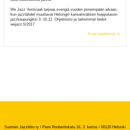
We Jazz -festivaali tarjoaa svengiä vuoden pimeimpään aikaan,
kun jazztähdet muuttavat Helsingin kansainvälisen huipputason
jazzkaupungiksi 3.-10.12. Ohjelmisto ja tarkemmat tiedot:
wejazz.fi/2017
Avaa tapahtuma
Suomen Jazzliitto ry / Pieni Roobertinkatu 16, 3. kerros / 00120 Helsinki