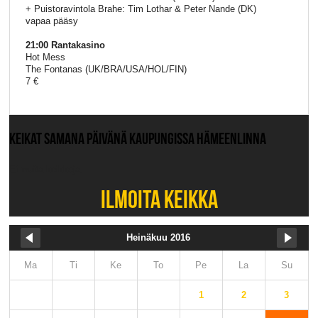
+ Puistoravintola Brahe: Tim Lothar & Peter Nande (DK)
vapaa pääsy
21:00 Rantakasino
Hot Mess
The Fontanas (UK/BRA/USA/HOL/FIN)
7 €
KEIKAT SAMANA PÄIVÄNÄ KAUPUNGISSA HÄMEENLINNA
Ei muita keikkoja.
ILMOITA KEIKKA
Heinäkuu 2016
Ma
Ti
Ke
To
Pe
La
Su
1
2
3