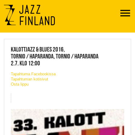
Menu
JAZZ FINLAND LIVE
KALOTTJAZZ & BLUES 2016,
TORNIO / HAPARANDA, TORNIO / HAPARANDA
2.7. KLO 12:00
Tapahtuma Facebookissa
Tapahtuman kotisivut
Osta lippu