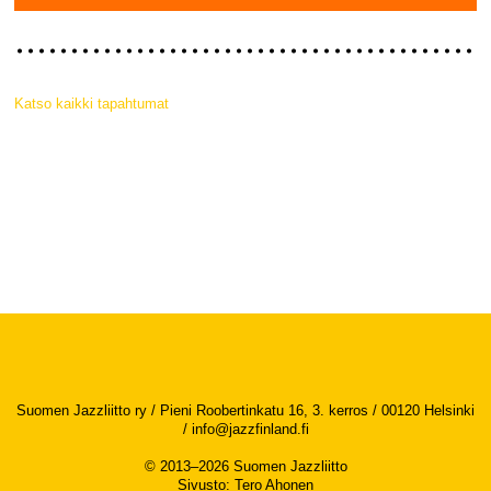
Katso kaikki tapahtumat
Suomen Jazzliitto ry / Pieni Roobertinkatu 16, 3. kerros / 00120 Helsinki
/
info@jazzfinland.fi
© 2013–2026 Suomen Jazzliitto
Sivusto
:
Tero Ahonen