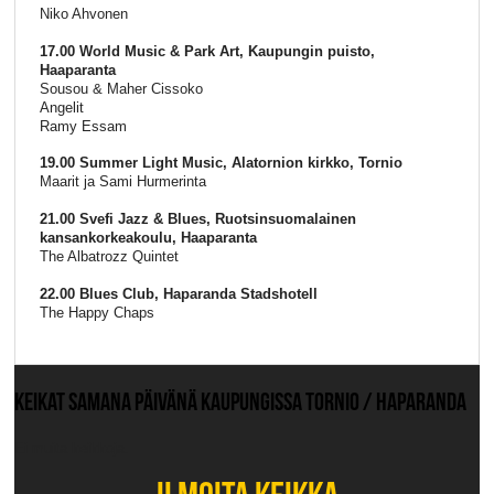
Niko Ahvonen
17.00 World Music & Park Art, Kaupungin puisto,
Haaparanta
Sousou & Maher Cissoko
Angelit
Ramy Essam
19.00 Summer Light Music, Alatornion kirkko, Tornio
Maarit ja Sami Hurmerinta
21.00 Svefi Jazz & Blues, Ruotsinsuomalainen
kansankorkeakoulu, Haaparanta
The Albatrozz Quintet
22.00 Blues Club, Haparanda Stadshotell
The Happy Chaps
KEIKAT SAMANA PÄIVÄNÄ KAUPUNGISSA TORNIO / HAPARANDA
Ei muita keikkoja.