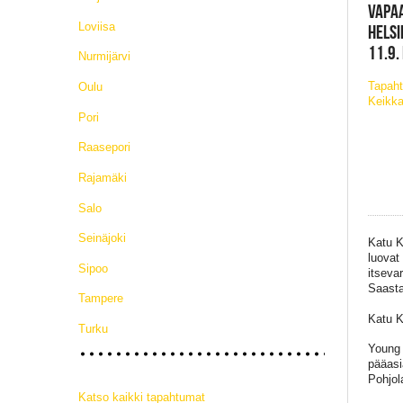
VAPAA
Loviisa
HELSI
11.9.
Nurmijärvi
Tapah
Oulu
Keikka
Pori
Raasepori
Rajamäki
Salo
Seinäjoki
Katu K
luovat
Sipoo
itseva
Saasta
Tampere
Katu K
Turku
Young 
pääasi
Pohjol
Katso kaikki tapahtumat