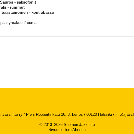
Sauros - saksofonit
räki - rummut
l Saastamoinen - kontrabasso
npääsymaksu 2 euroa.
Jazzliitto ry / Pieni Roobertinkatu 16, 3. kerros / 00120 Helsinki /
info@jazzfi
© 2013–2026 Suomen Jazzliitto
Sivusto
:
Tero Ahonen