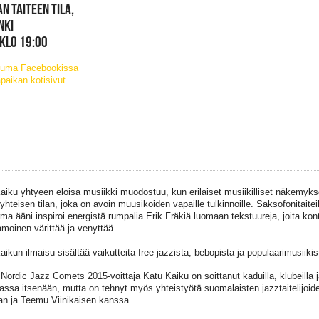
N TAITEEN TILA,
NKI
 KLO 19:00
tuma Facebookissa
paikan kotisivut
aiku yhtyeen eloisa musiikki muodostuu, kun erilaiset musiikilliset näkemykse
 yhteisen tilan, joka on avoin muusikoiden vapaille tulkinnoille. Saksofonitaite
rma ääni inspiroi energistä rumpalia Erik Fräkiä luomaan tekstuureja, joita kon
moinen värittää ja venyttää.
aikun ilmaisu sisältää vaikutteita free jazzista, bebopista ja populaarimusiikis
Nordic Jazz Comets 2015-voittaja Katu Kaiku on soittanut kaduilla, klubeilla ja
assa itsenään, mutta on tehnyt myös yhteistyötä suomalaisten jazztaitelijoide
an ja Teemu Viinikaisen kanssa.