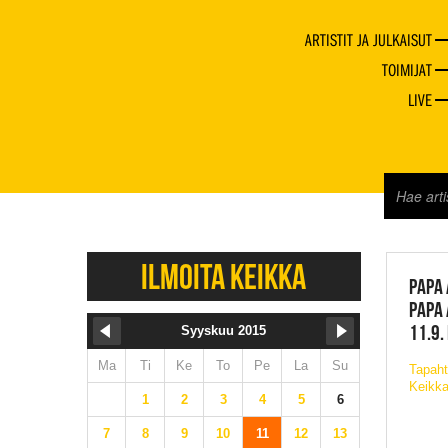
ARTISTIT JA JULKAISUT
TOIMIJAT
LIVE
JAZZ 
ILMOITA KEIKKA
PAPA 
PAPA 
11.9.
Syyskuu 2015
Ma
Ti
Ke
To
Pe
La
Su
Tapaht
Keikka
1
2
3
4
5
6
7
8
9
10
11
12
13