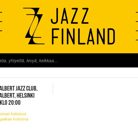
FINLAND LIVE
ALBERT JAZZ CLUB,
ALBERT, HELSINKI
 KLO 20:00
uman kotisivut
paikan kotisivut