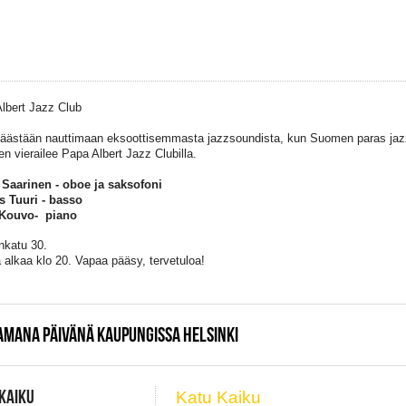
lbert Jazz Club
päästään nauttimaan eksoottisemmasta jazzsoundista, kun Suomen paras jaz
en vierailee Papa Albert Jazz Clubilla.
Saarinen - oboe ja saksofoni
 Tuuri - basso
 Kouvo- piano
inkatu 30.
 alkaa klo 20. Vapaa pääsy, tervetuloa!
AMANA PÄIVÄNÄ KAUPUNGISSA HELSINKI
KAIKU
Katu Kaiku