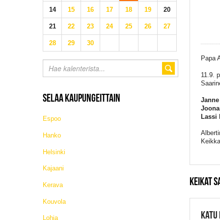
14
15
16
17
18
19
20
21
22
23
24
25
26
27
28
29
30
Papa A
11.9. 
Saarin
SELAA KAUPUNGEITTAIN
Janne 
Joonas
Lassi
Espoo
Albert
Hanko
Keikka
Helsinki
Kajaani
KEIKAT S
Kerava
Kouvola
KATU 
Lohja