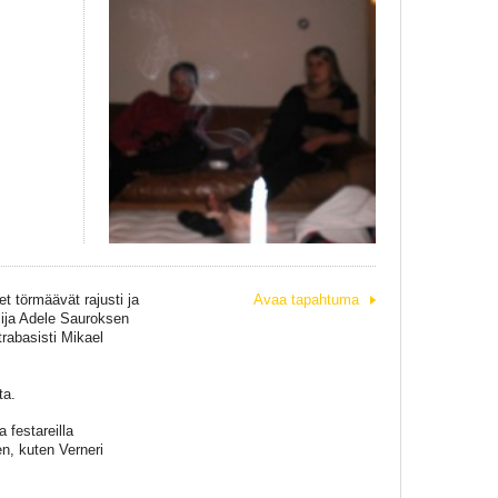
t törmäävät rajusti ja
Avaa tapahtuma
ilija Adele Sauroksen
trabasisti Mikael
ta.
 festareilla
n, kuten Verneri