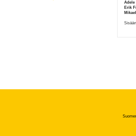
Adele 
Erik F
Mikae
Sisää
Suomen 