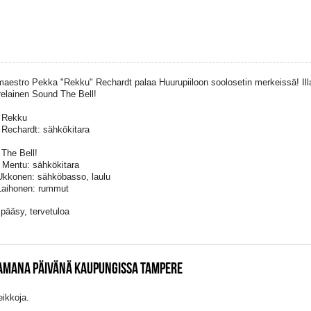
maestro Pekka "Rekku" Rechardt palaa Huurupiiloon soolosetin merkeissä! Ill
elainen Sound The Bell!
 Rekku
Rechardt: sähkökitara
The Bell!
 Mentu: sähkökitara
kkonen: sähköbasso, laulu
Laihonen: rummut
pääsy, tervetuloa
SAMANA PÄIVÄNÄ KAUPUNGISSA TAMPERE
eikkoja.