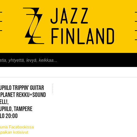
FINLAND LIVE
PIILO TRIPPIN' GUITAR
: PLANET REKKU+SOUND
ELL!,
PIILO, TAMPERE
KLO 20:00
tuma Facebookissa
paikan kotisivut