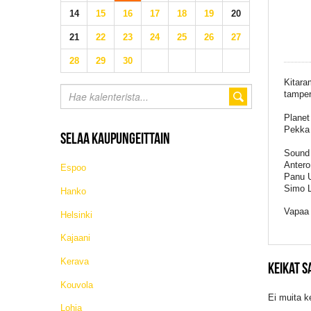
14
15
16
17
18
19
20
21
22
23
24
25
26
27
28
29
30
Kitara
tamper
Planet
Pekka 
SELAA KAUPUNGEITTAIN
Sound 
Antero
Espoo
Panu U
Simo 
Hanko
Vapaa 
Helsinki
Kajaani
Kerava
KEIKAT 
Kouvola
Ei muita k
Lohja