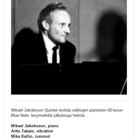
Mikael Jakobsson Quintet esittää valittujen pianistien 60-luvun
Blue Note- levymerkillä julkaistuja helmiä.
Mikael Jakobsson, piano
Arttu Takalo, vibrafoni
Mika Kallio, rummut