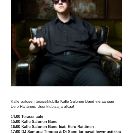
Kalle Salosen terassiklubilla Kalle Salonen Band vieraanaan
Eero Raittinen. Uusi klubisarja alkaa!
14:00 Terassi auki
15:00 Kalle Salonen Band
16:00 Kalle Salonen Band feat. Eero Raittinen
17:00 DJ Samurai Timppa & Dj Sami tarjoavat levymusiikkia