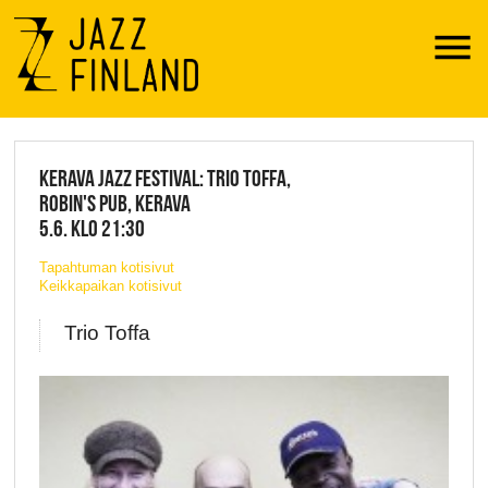
Menu
JAZZ FINLAND LIVE
KERAVA JAZZ FESTIVAL: TRIO TOFFA,
ROBIN'S PUB, KERAVA
5.6. KLO 21:30
Tapahtuman kotisivut
Keikkapaikan kotisivut
Trio Toffa