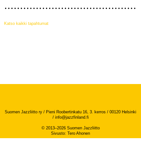
Katso kaikki tapahtumat
Suomen Jazzliitto ry / Pieni Roobertinkatu 16, 3. kerros / 00120 Helsinki
/
info@jazzfinland.fi
© 2013–2026 Suomen Jazzliitto
Sivusto
:
Tero Ahonen