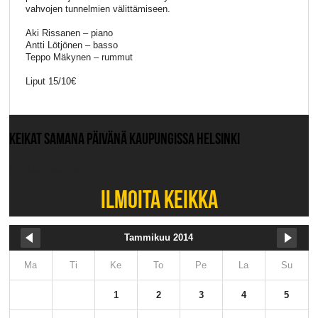
vahvojen tunnelmien välittämiseen.
Aki Rissanen – piano
Antti Lötjönen – basso
Teppo Mäkynen – rummut
Liput 15/10€
KEIKAT SAMANA PÄIVÄNÄ KAUPUNGISSA HELSINKI
Ei muita keikkoja.
ILMOITA KEIKKA
Tammikuu 2014
Ma
Ti
Ke
To
Pe
La
Su
1
2
3
4
5