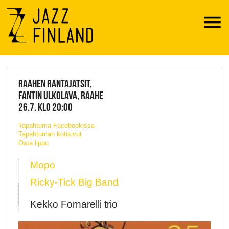
Menu
JAZZ FINLAND LIVE
RAAHEN RANTAJATSIT,
FANTIN ULKOLAVA, RAAHE
26.7. KLO 20:00
Tapahtuma Facebookissa
Tapahtuman kotisivut
Osta lippu
Mopo
Ricky-Tick Big Band
Kekko Fornarelli trio