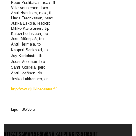
Pope Puolitaival, asax, fl
Ville Vannemaa, tsax
Antti Hynninen, tsax, fl
Linda Fredriksson, bsax
Jukka Eskola, lead-trp
Mikko Karjalainen, trp
Kalevi Louhivuori, trp
Jose Mäenpää, trp
Antti Hermaja, tb
Kasperi Sarikoski, tb
Jay Kortehisto, tb
Jussi Vuorinen, btb
Sami Koskela, perc
Antti Lötjönen, db
Jaska Lukkarinen, dr
http://www.julkinensana.fi/
Liput: 30/35 e
KEIKAT SAMANA PÄIVÄNÄ KAUPUNGISSA RAAHE