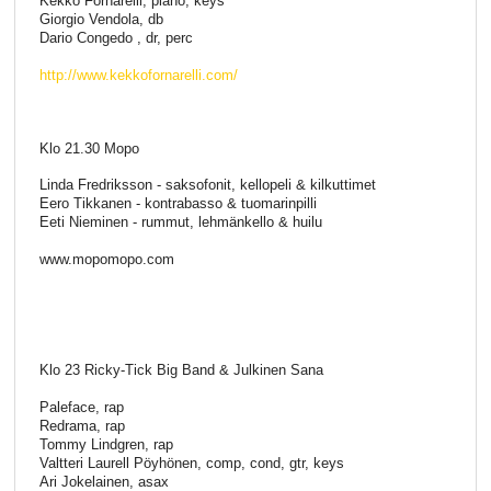
Kekko Fornarelli, piano, keys
Giorgio Vendola, db
Dario Congedo , dr, perc
http://www.kekkofornarelli.com/
Klo 21.30 Mopo
Linda Fredriksson - saksofonit, kellopeli & kilkuttimet
Eero Tikkanen - kontrabasso & tuomarinpilli
Eeti Nieminen - rummut, lehmänkello & huilu
www.mopomopo.com
Klo 23 Ricky-Tick Big Band & Julkinen Sana
Paleface, rap
Redrama, rap
Tommy Lindgren, rap
Valtteri Laurell Pöyhönen, comp, cond, gtr, keys
Ari Jokelainen, asax