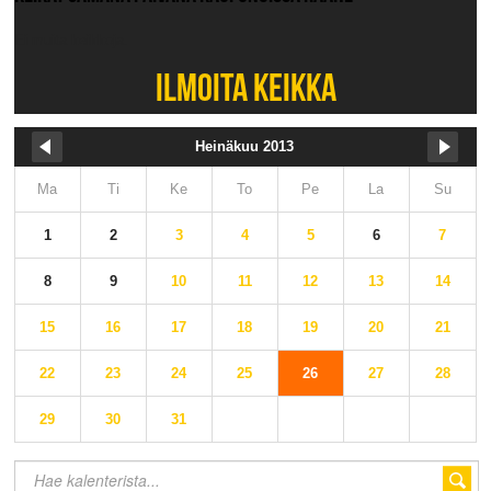
Ei muita keikkoja.
ILMOITA KEIKKA
Heinäkuu 2013
Ma
Ti
Ke
To
Pe
La
Su
1
2
3
4
5
6
7
8
9
10
11
12
13
14
15
16
17
18
19
20
21
22
23
24
25
26
27
28
29
30
31