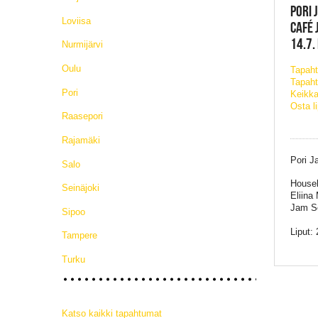
PORI 
Loviisa
CAFÉ 
14.7.
Nurmijärvi
Oulu
Tapah
Tapaht
Pori
Keikka
Osta l
Raasepori
Rajamäki
Pori J
Salo
Houseb
Seinäjoki
Eliina
Jam Se
Sipoo
Liput: 
Tampere
Turku
Katso kaikki tapahtumat