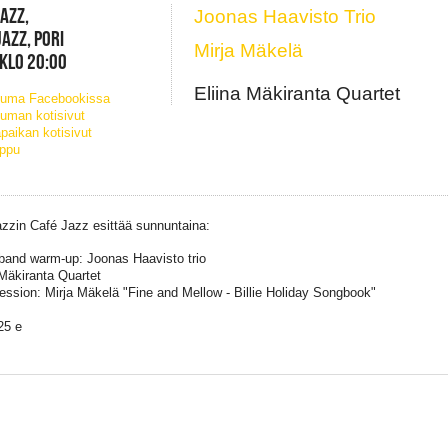
JAZZ,
Joonas Haavisto Trio
JAZZ, PORI
Mirja Mäkelä
 KLO 20:00
Eliina Mäkiranta Quartet
tuma Facebookissa
uman kotisivut
paikan kotisivut
ippu
azzin Café Jazz esittää sunnuntaina:
and warm-up: Joonas Haavisto trio
 Mäkiranta Quartet
ssion: Mirja Mäkelä "Fine and Mellow - Billie Holiday Songbook"
25 e