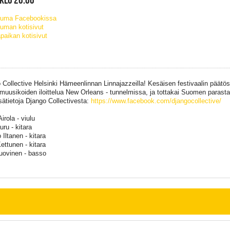
tuma Facebookissa
uman kotisivut
paikan kotisivut
 Collective Helsinki Hämeenlinnan Linnajazzeilla! Kesäisen festivaalin päätö
muusikoiden iloittelua New Orleans - tunnelmissa, ja tottakai Suomen parast
isätietoja Django Collectivesta:
https://www.facebook.com/djangocollective/
irola - viulu
ru - kitara
Iltanen - kitara
ettunen - kitara
uovinen - basso