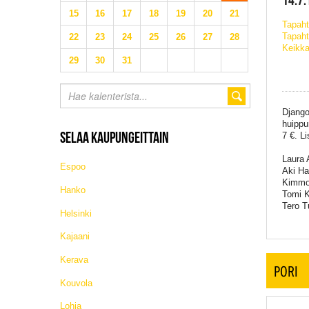
15
16
17
18
19
20
21
Tapah
Tapaht
22
23
24
25
26
27
28
Keikka
29
30
31
Django
huippu
SELAA KAUPUNGEITTAIN
7 €. L
Laura A
Espoo
Aki Hau
Kimmo 
Hanko
Tomi K
Tero T
Helsinki
Kajaani
Kerava
PORI
Kouvola
Lohja