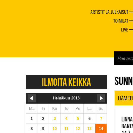
ARTISTIT JA JULKAISUT
TOIMIJAT
LIVE
JAZZ 
SUNN
ILMOITA KEIKKA
HÄMEE
Heinäkuu 2013
Ma
Ti
Ke
To
Pe
La
Su
LINNA
1
2
3
4
5
6
7
RANT
8
9
10
11
12
13
14
14.7.