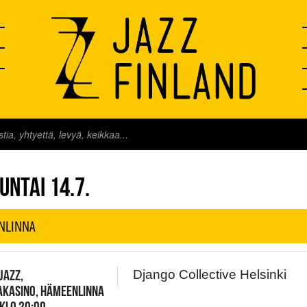
FINLAND LIVE
UNTAI 14.7.
NLINNA
JAZZ,
Django Collective Helsinki
AKASINO, HÄMEENLINNA
 KLO 20:00