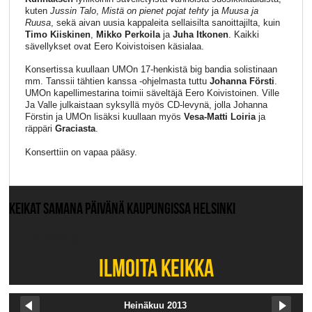
kuten
Jussin Talo
,
Mistä on pienet pojat tehty
ja
Muusa ja
Ruusa
, sekä aivan uusia kappaleita sellaisilta sanoittajilta, kuin
Timo Kiiskinen
,
Mikko Perkoila
ja
Juha Itkonen
. Kaikki
sävellykset ovat Eero Koivistoisen käsialaa.
Konsertissa kuullaan UMOn 17-henkistä big bandia solistinaan
mm. Tanssii tähtien kanssa -ohjelmasta tuttu
Johanna Försti
.
UMOn kapellimestarina toimii säveltäjä Eero Koivistoinen. Ville
Ja Valle julkaistaan syksyllä myös CD-levynä, jolla Johanna
Förstin ja UMOn lisäksi kuullaan myös
Vesa-Matti Loiria
ja
räppäri
Graciasta
.
Konserttiin on vapaa pääsy.
KEIKAT SAMANA PÄIVÄNÄ KAUPUNGISSA HELSINKI
Ei muita keikkoja.
ILMOITA KEIKKA
Heinäkuu 2013