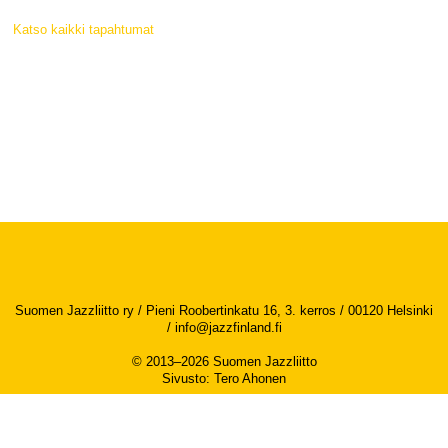
Katso kaikki tapahtumat
Suomen Jazzliitto ry / Pieni Roobertinkatu 16, 3. kerros / 00120 Helsinki
/
info@jazzfinland.fi
© 2013–2026 Suomen Jazzliitto
Sivusto
:
Tero Ahonen
Saavutettavuusseloste