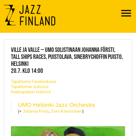
Menu
JAZZ FINLAND LIVE
VILLE JA VALLE – UMO SOLISTINAAN JOHANNA FÖRSTI,
TALL SHIPS RACES, PUISTOLAVA, SINEBRYCHOFFIN PUISTO,
HELSINKI
20.7. KLO 14:00
Tapahtuma Facebookissa
Tapahtuman kotisivut
Keikkapaikan kotisivut
UMO Helsinki Jazz Orchestra
(+
Johanna Försti
,
Eero Koivistoinen
)