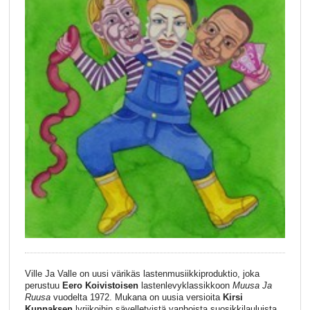
Ville Ja Valle on uusi värikäs lastenmusiikkiproduktio, joka
perustuu
Eero Koivistoisen
lastenlevyklassikkoon
Muusa Ja
Ruusa
vuodelta 1972. Mukana on uusia versioita
Kirsi
Kunnaksen
lyriikoihin sävelletyistä vanhoista suosikkilauluista,