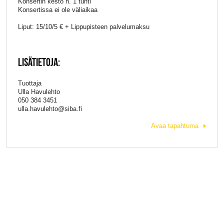
Konsertin kesto n. 1 tunti
Konsertissa ei ole väliaikaa
Liput: 15/10/5 € + Lippupisteen palvelumaksu
LISÄTIETOJA:
Tuottaja
Ulla Havulehto
050 384 3451
ulla.havulehto@siba.fi
Avaa tapahtuma