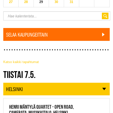
27
28
29
30
31
SELAA KAUPUNGEITTAIN
Katso kaikki tapahtumat
JAZZ FINLAND LIVE
TIISTAI 7.5.
HELSINKI
HENRI MÄNTYLÄ QUARTET - OPEN ROAD,
CAMERATA, MUSIIKKITALO, HELSINKI