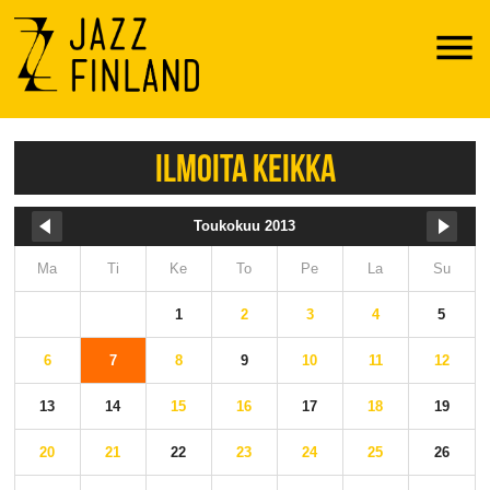
Menu
ILMOITA KEIKKA
Toukokuu 2013
Ma
Ti
Ke
To
Pe
La
Su
1
2
3
4
5
6
7
8
9
10
11
12
13
14
15
16
17
18
19
20
21
22
23
24
25
26