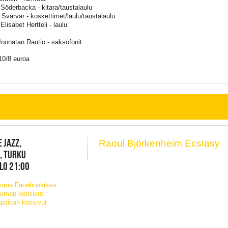
 Söderbacka - kitara/taustalaulu
 Svarvar - koskettimet/laulu/taustalaulu
Elisabet Hertteli - laulu
Joonatan Rautio - saksofonit
 10/8 euroa
 JAZZ,
Raoul Björkenheim Ecstasy
, TURKU
KLO 21:00
tuma Facebookissa
uman kotisivut
paikan kotisivut