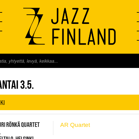
FINLAND LIVE
NTAI 3.5.
KI
URI RÖNKÄ QUARTET
AR Quartet
,
LTALO, HELSINKI