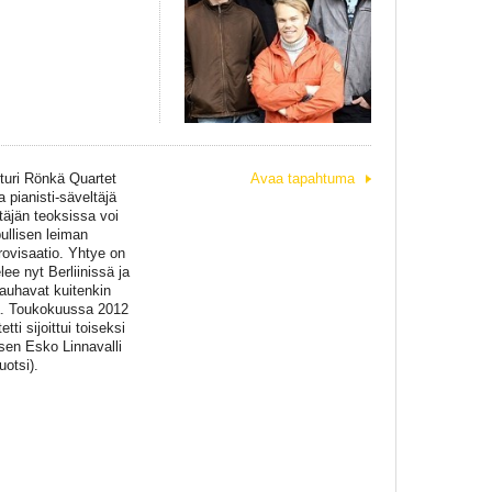
tturi Rönkä Quartet
Avaa tapahtuma
pianisti-säveltäjä
täjän teoksissa voi
pullisen leiman
rovisaatio. Yhtye on
e nyt Berliinissä ja
jauhavat kuitenkin
sä. Toukokuussa 2012
i sijoittui toiseksi
sen Esko Linnavalli
uotsi).