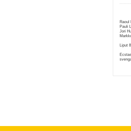
Raoul 
Pauli 
Jori H
Markku
Liput 
Ecstasy
svenga