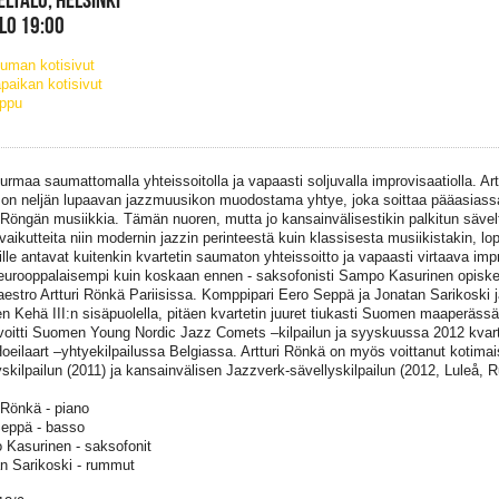
KLO 19:00
uman kotisivut
paikan kotisivut
ippu
rmaa saumattomalla yhteissoitolla ja vapaasti soljuvalla improvisaatiolla. Ar
on neljän lupaavan jazzmuusikon muodostama yhtye, joka soittaa pääasiassa 
i Röngän musiikkia. Tämän nuoren, mutta jo kansainvälisestikin palkitun sävel
 vaikutteita niin modernin jazzin perinteestä kuin klassisesta musiikistakin, lo
ille antavat kuitenkin kvartetin saumaton yhteissoitto ja vapaasti virtaava imp
urooppalaisempi kuin koskaan ennen - saksofonisti Sampo Kasurinen opiskele
aestro Artturi Rönkä Pariisissa. Komppipari Eero Seppä ja Jonatan Sarikoski 
en Kehä III:n sisäpuolella, pitäen kvartetin juuret tiukasti Suomen maaperäs
voitti Suomen Young Nordic Jazz Comets –kilpailun ja syyskuussa 2012 kvartett
oeilaart –yhtyekilpailussa Belgiassa. Artturi Rönkä on myös voittanut kotimai
yskilpailun (2011) ja kansainvälisen Jazzverk-sävellyskilpailun (2012, Luleå, R
i Rönkä - piano
eppä - basso
Kasurinen - saksofonit
n Sarikoski - rummut