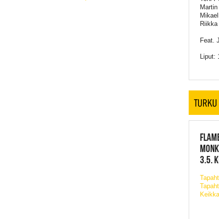
Martin
Mikael
Riikka 
Feat. 
Liput:
TURKU
FLAME
MONK
3.5. 
Tapah
Tapaht
Keikka