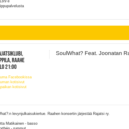
13/9 e
Lippupalvelusta
JATSIKLUBI,
SoulWhat? Feat. Joonatan Ra
PPILA, RAAHE
KLO 21:00
tuma Facebookissa
uman kotisivut
paikan kotisivut
hat?:n levynjulkaisukiertue. Raahen konsertin järjestää Rajatsi ry.
tta Matikainen - basso
orthén - rummut