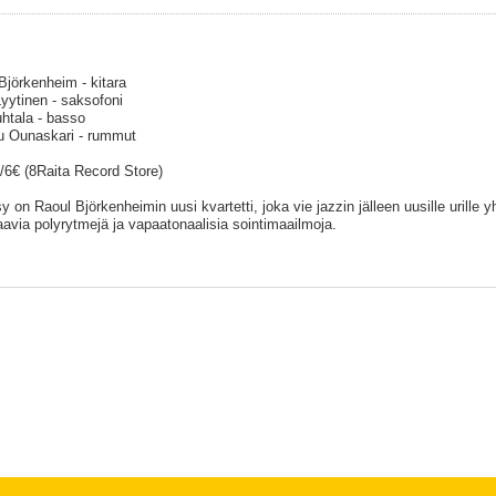
Björkenheim - kitara
Lyytinen - saksofoni
uhtala - basso
 Ounaskari - rummut
8/6€ (8Raita Record Store)
 on Raoul Björkenheimin uusi kvartetti, joka vie jazzin jälleen uusille urille 
avia polyrytmejä ja vapaatonaalisia sointimaailmoja.