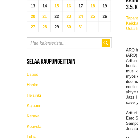
3.5. 
13
14
15
16
17
18
19
20
21
22
23
24
25
26
Tapaht
Keikka
27
28
29
30
31
Osta l
ARQ hu
(ARQ) 
SELAA KAUPUNGEITTAIN
Arttur
kuulla
musiik
Espoo
myös e
itse m
Hanko
edelle
yhtye 
Helsinki
Jazz H
sävell
Kajaani
Arttur
Kerava
Eero S
Sampo 
Kouvola
Jonata
Lohja