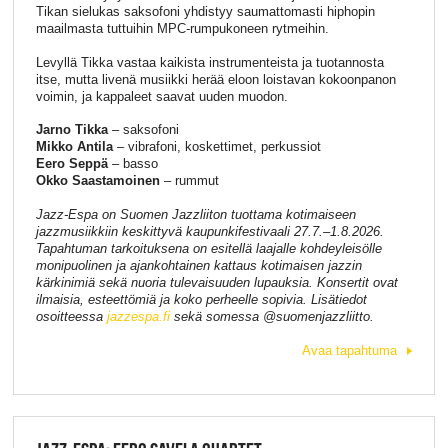
Tikan sielukas saksofoni yhdistyy saumattomasti hiphopin
maailmasta tuttuihin MPC-rumpukoneen rytmeihin.
Levyllä Tikka vastaa kaikista instrumenteista ja tuotannosta
itse, mutta livenä musiikki herää eloon loistavan kokoonpanon
voimin, ja kappaleet saavat uuden muodon.
Jarno Tikka
– saksofoni
Mikko Antila
– vibrafoni, koskettimet, perkussiot
Eero Seppä
– basso
Okko Saastamoinen
– rummut
Jazz-Espa on Suomen Jazzliiton tuottama kotimaiseen
jazzmusiikkiin keskittyvä kaupunkifestivaali 27.7.–1.8.2026.
Tapahtuman tarkoituksena on esitellä laajalle kohdeyleisölle
monipuolinen ja ajankohtainen kattaus kotimaisen jazzin
kärkinimiä sekä nuoria tulevaisuuden lupauksia. Konsertit ovat
ilmaisia, esteettömiä ja koko perheelle sopivia. Lisätiedot
osoitteessa
jazzespa.fi
sekä somessa @suomenjazzliitto.
Avaa tapahtuma