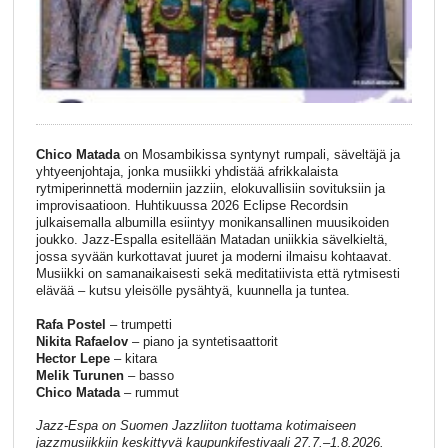
Chico Matada
on Mosambikissa syntynyt rumpali, säveltäjä ja
yhtyeenjohtaja, jonka musiikki yhdistää afrikkalaista
rytmiperinnettä moderniin jazziin, elokuvallisiin sovituksiin ja
improvisaatioon. Huhtikuussa 2026 Eclipse Recordsin
julkaisemalla albumilla esiintyy monikansallinen muusikoiden
joukko. Jazz-Espalla esitellään Matadan uniikkia sävelkieltä,
jossa syvään kurkottavat juuret ja moderni ilmaisu kohtaavat.
Musiikki on samanaikaisesti sekä meditatiivista että rytmisesti
elävää – kutsu yleisölle pysähtyä, kuunnella ja tuntea.
Rafa Postel
– trumpetti
Nikita Rafaelov
– piano ja syntetisaattorit
Hector Lepe
– kitara
Melik Turunen
– basso
Chico Matada
– rummut
Jazz-Espa on Suomen Jazzliiton tuottama kotimaiseen
jazzmusiikkiin keskittyvä kaupunkifestivaali 27.7.–1.8.2026.