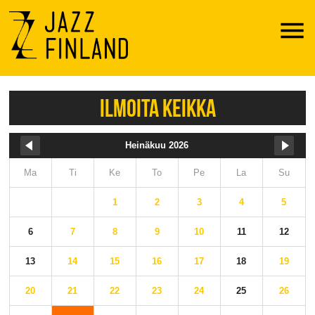
Menu
ILMOITA KEIKKA
Heinäkuu 2026
Ma
Ti
Ke
To
Pe
La
Su
1
2
3
4
5
6
7
8
9
10
11
12
13
14
15
16
17
18
19
20
21
22
23
24
25
26