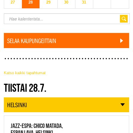
27
28
29
30
31
SELAA KAUPUNGEITTAIN
Katso kaikki tapahtumat
JAZZ FINLAND LIVE
TIISTAI 28.7.
HELSINKI
JAZZ-ESPA: CHICO MATADA,
ESPAN LAVA, HELSINKI