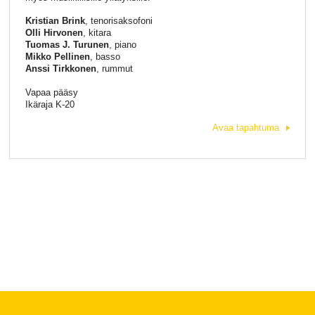
Kristian Brink
, tenorisaksofoni
Olli Hirvonen
, kitara
Tuomas J. Turunen
, piano
Mikko Pellinen
, basso
Anssi Tirkkonen
, rummut
Vapaa pääsy
Ikäraja K-20
Avaa tapahtuma