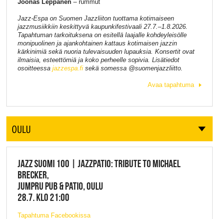
Joonas Leppänen
– rummut
Jazz-Espa on Suomen Jazzliiton tuottama kotimaiseen
jazzmusiikkiin keskittyvä kaupunkifestivaali 27.7.–1.8.2026.
Tapahtuman tarkoituksena on esitellä laajalle kohdeyleisölle
monipuolinen ja ajankohtainen kattaus kotimaisen jazzin
kärkinimiä sekä nuoria tulevaisuuden lupauksia. Konsertit ovat
ilmaisia, esteettömiä ja koko perheelle sopivia. Lisätiedot
osoitteessa
jazzespa.fi
sekä somessa @suomenjazzliitto.
Avaa tapahtuma
OULU
JAZZ SUOMI 100 | JAZZPATIO: TRIBUTE TO MICHAEL
BRECKER,
JUMPRU PUB & PATIO, OULU
28.7. KLO 21:00
Tapahtuma Facebookissa