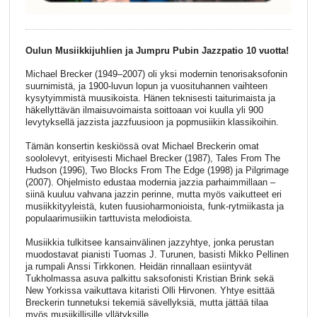
Oulun Musiikkijuhlien ja Jumpru Pubin Jazzpatio 10 vuotta!
Michael Brecker (1949–2007) oli yksi modernin tenorisaksofonin
suurnimistä, ja 1900-luvun lopun ja vuosituhannen vaihteen
kysytyimmistä muusikoista. Hänen teknisesti taiturimaista ja
häkellyttävän ilmaisuvoimaista soittoaan voi kuulla yli 900
levytyksellä jazzista jazzfuusioon ja popmusiikin klassikoihin.
Tämän konsertin keskiössä ovat Michael Breckerin omat
soololevyt, erityisesti Michael Brecker (1987), Tales From The
Hudson (1996), Two Blocks From The Edge (1998) ja Pilgrimage
(2007). Ohjelmisto edustaa modernia jazzia parhaimmillaan –
siinä kuuluu vahvana jazzin perinne, mutta myös vaikutteet eri
musiikkityyleistä, kuten fuusioharmonioista, funk-rytmiikasta ja
populaarimusiikin tarttuvista melodioista.
Musiikkia tulkitsee kansainvälinen jazzyhtye, jonka perustan
muodostavat pianisti Tuomas J. Turunen, basisti Mikko Pellinen
ja rumpali Anssi Tirkkonen. Heidän rinnallaan esiintyvät
Tukholmassa asuva palkittu saksofonisti Kristian Brink sekä
New Yorkissa vaikuttava kitaristi Olli Hirvonen. Yhtye esittää
Breckerin tunnetuksi tekemiä sävellyksiä, mutta jättää tilaa
myös musiikillisille yllätyksille.