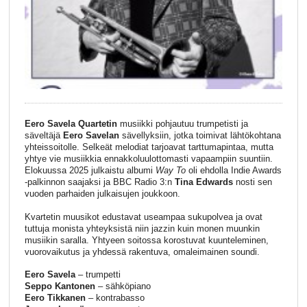
Eero Savela Quartetin
musiikki pohjautuu trumpetisti ja
säveltäjä
Eero Savelan
sävellyksiin, jotka toimivat lähtökohtana
yhteissoitolle. Selkeät melodiat tarjoavat tarttumapintaa, mutta
yhtye vie musiikkia ennakkoluulottomasti vapaampiin suuntiin.
Elokuussa 2025 julkaistu albumi
Way To
oli ehdolla Indie Awards
-palkinnon saajaksi ja BBC Radio 3:n
Tina Edwards
nosti sen
vuoden parhaiden julkaisujen joukkoon.
Kvartetin muusikot edustavat useampaa sukupolvea ja ovat
tuttuja monista yhteyksistä niin jazzin kuin monen muunkin
musiikin saralla. Yhtyeen soitossa korostuvat kuunteleminen,
vuorovaikutus ja yhdessä rakentuva, omaleimainen soundi.
Eero Savela
– trumpetti
Seppo Kantonen
– sähköpiano
Eero Tikkanen
– kontrabasso