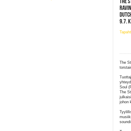
THE S
RAVIN
DUTCH
9.7. 
Tapah
The Sta
torsta
Tuotta
yhteyd
Soul (
The St
julkai
johon 
Tyylill
musiik
soundi