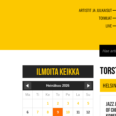
ARTISTIT JA JULKAISUT
TOIMIJAT
LIVE
JAZZ 
TORST
ILMOITA KEIKKA
HELSIN
Heinäkuu 2026
Ma
Ti
Ke
To
Pe
La
Su
JAZZ 
1
2
3
4
5
OF CH
6
7
8
9
10
11
12
KONEP