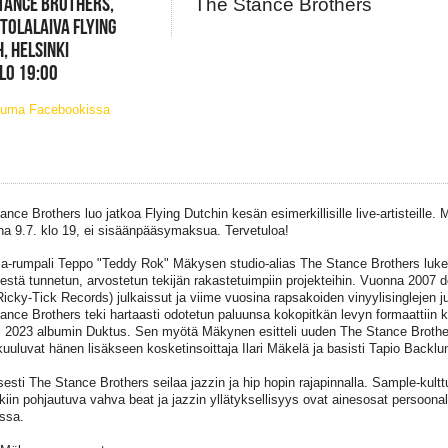
TANCE BROTHERS,
The Stance Brothers
TOLALAIVA FLYING
, HELSINKI
KLO 19:00
tuma Facebookissa
nce Brothers luo jatkoa Flying Dutchin kesän esimerkillisille live-artisteille. Mu
ina 9.7. klo 19, ei sisäänpääsymaksua. Tervetuloa!
ja-rumpali Teppo "Teddy Rok" Mäkysen studio-alias The Stance Brothers luk
estä tunnetun, arvostetun tekijän rakastetuimpiin projekteihin. Vuonna 2007 
Ricky-Tick Records) julkaissut ja viime vuosina rapsakoiden vinyylisinglejen j
ance Brothers teki hartaasti odotetun paluunsa kokopitkän levyn formaattii
si 2023 albumin Duktus. Sen myötä Mäkynen esitteli uuden The Stance Broth
kuuluvat hänen lisäkseen kosketinsoittaja Ilari Mäkelä ja basisti Tapio Backlu
isesti The Stance Brothers seilaa jazzin ja hip hopin rajapinnalla. Sample-kultt
kiin pohjautuva vahva beat ja jazzin yllätyksellisyys ovat ainesosat persoona
ssa.