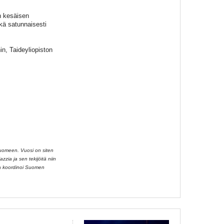
n kesäisen
kä satunnaisesti
n, Taideyliopiston
Suomeen. Vuosi on siten
zzia ja sen tekijöitä niin
aa koordinoi Suomen