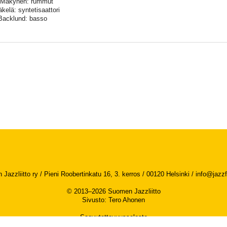
 Mäkynen: rummut
äkelä: syntetisaattori
Backlund: basso
Jazzliitto ry / Pieni Roobertinkatu 16, 3. kerros / 00120 Helsinki /
info@jazzfi
© 2013–2026 Suomen Jazzliitto
Sivusto
:
Tero Ahonen
Saavutettavuusseloste