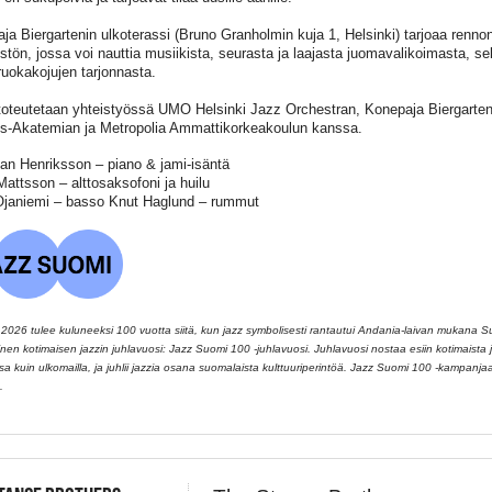
ja Biergartenin ulkoterassi (Bruno Granholmin kuja 1, Helsinki) tarjoaa renno
stön, jossa voi nauttia musiikista, seurasta ja laajasta juomavalikoimasta, se
uokakojujen tarjonnasta.
toteutetaan yhteistyössä UMO Helsinki Jazz Orchestran, Konepaja Biergarteni
us-Akatemian ja Metropolia Ammattikorkeakoulun kanssa.
an Henriksson – piano & jami-isäntä
attsson – alttosaksofoni ja huilu
janiemi – basso Knut Haglund – rummut
026 tulee kuluneeksi 100 vuotta siitä, kun jazz symbolisesti rantautui Andania-laivan mukana 
llinen kotimaisen jazzin juhlavuosi: Jazz Suomi 100 -juhlavuosi. Juhlavuosi nostaa esiin kotimaista ja
 kuin ulkomailla, ja juhlii jazzia osana suomalaista kulttuuriperintöä. Jazz Suomi 100 -kampanj
.