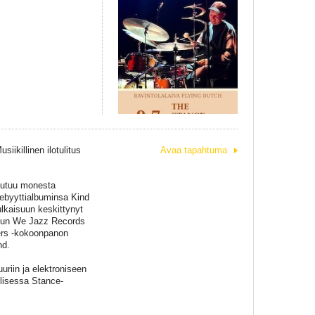
siikillinen ilotulitus
Avaa tapahtuma
eutuu monesta
debyyttialbuminsa Kind
ulkaisuun keskittynyt
n kun We Jazz Records
ers -kokoonpanon
nd.
uuriin ja elektroniseen
llisessa Stance-