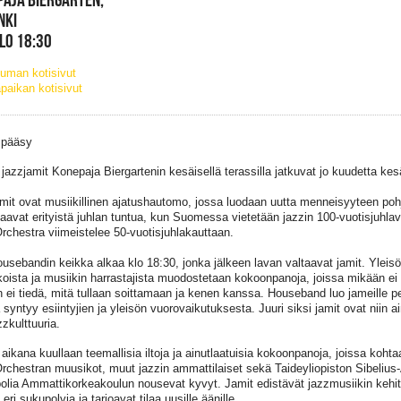
NKI
KLO 18:30
uman kotisivut
paikan kotisivut
 pääsy
azzjamit Konepaja Biergartenin kesäisellä terassilla jatkuvat jo kuudetta ke
mit ovat musiikillinen ajatushautomo, jossa luodaan uutta menneisyyteen poh
saavat erityistä juhlan tuntua, kun Suomessa vietetään jazzin 100-vuotisjuhla
rchestra viimeistelee 50-vuotisjuhlakauttaan.
housebandin keikka alkaa klo 18:30, jonka jälkeen lavan valtaavat jamit. Yleis
oista ja musiikin harrastajista muodostetaan kokoonpanoja, joissa mikään ei 
 ei tiedä, mitä tullaan soittamaan ja kenen kanssa. Houseband luo jameille pe
syntyy esiintyjien ja yleisön vuorovaikutuksesta. Juuri siksi jamit ovat niin a
zkulttuuria.
aikana kuullaan teemallisia iltoja ja ainutlaatuisia kokoonpanoja, joissa koh
rchestran muusikot, muut jazzin ammattilaiset sekä Taideyliopiston Sibelius
olia Ammattikorkeakoulun nousevat kyvyt. Jamit edistävät jazzmusiikin kehit
eri sukupolvia ja tarjoavat tilaa uusille äänille.