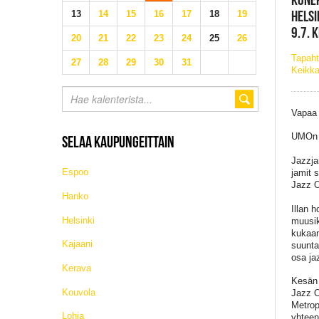
HELSI
13
14
15
16
17
18
19
9.7. 
20
21
22
23
24
25
26
Tapaht
27
28
29
30
31
Keikka
Vapaa
UMOn j
SELAA KAUPUNGEITTAIN
Jazzja
Espoo
jamit 
Jazz O
Hanko
Illan 
Helsinki
muusik
kukaan
Kajaani
suunta 
osa jaz
Kerava
Kesän 
Kouvola
Jazz O
Metrop
Lohja
yhteen 