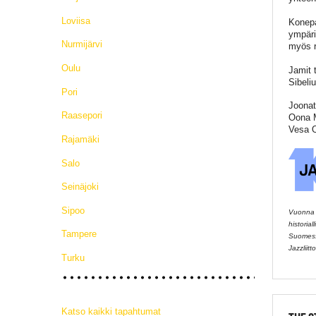
Loviisa
Konepa
ympäri
Nurmijärvi
myös r
Oulu
Jamit 
Sibeli
Pori
Joonat
Raasepori
Oona M
Vesa O
Rajamäki
Salo
Seinäjoki
Sipoo
Vuonna 2
historia
Tampere
Suomessa
Jazzliitto
Turku
Katso kaikki tapahtumat