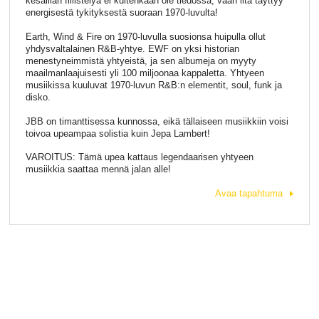
kesäillan fiilistelyä ei kuitenkaan ole tiedossa, vaan ilta täyttyy
energisestä tykityksestä suoraan 1970-luvulta!
Earth, Wind & Fire on 1970-luvulla suosionsa huipulla ollut
yhdysvaltalainen R&B-yhtye. EWF on yksi historian
menestyneimmistä yhtyeistä, ja sen albumeja on myyty
maailmanlaajuisesti yli 100 miljoonaa kappaletta. Yhtyeen
musiikissa kuuluvat 1970-luvun R&B:n elementit, soul, funk ja
disko.
JBB on timanttisessa kunnossa, eikä tällaiseen musiikkiin voisi
toivoa upeampaa solistia kuin Jepa Lambert!
VAROITUS: Tämä upea kattaus legendaarisen yhtyeen
musiikkia saattaa mennä jalan alle!
Avaa tapahtuma