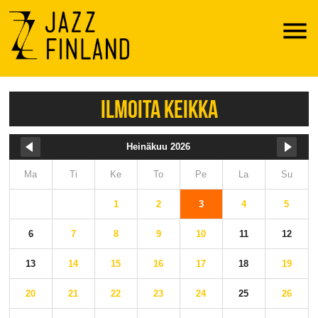
Menu
ILMOITA KEIKKA
Heinäkuu 2026
Ma
Ti
Ke
To
Pe
La
Su
1
2
3
4
5
6
7
8
9
10
11
12
13
14
15
16
17
18
19
20
21
22
23
24
25
26