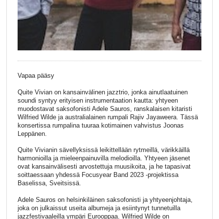
Vapaa pääsy
Quite Vivian on kansainvälinen jazztrio, jonka ainutlaatuinen
soundi syntyy erityisen instrumentaation kautta: yhtyeen
muodostavat saksofonisti Adele Sauros, ranskalaisen kitaristi
Wilfried Wilde ja australialainen rumpali Rajiv Jayaweera. Tässä
konsertissa rumpalina tuuraa kotimainen vahvistus Joonas
Leppänen.
Quite Vivianin sävellyksissä leikittellään rytmeillä, värikkäillä
harmonioilla ja mieleenpainuvilla melodioilla. Yhtyeen jäsenet
ovat kansainvälisesti arvostettuja muusikoita, ja he tapasivat
soittaessaan yhdessä Focusyear Band 2023 -projektissa
Baselissa, Sveitsissä.
Adele Sauros on helsinkiläinen saksofonisti ja yhtyeenjohtaja,
joka on julkaissut useita albumeja ja esiintynyt tunnetuilla
jazzfestivaaleilla ympäri Eurooppaa. Wilfried Wilde on