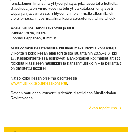
ranskalainen kitaristi ja yhtyeenjohtaja, joka asuu tällä hetkellä
Baselissa ja on viime vuosina tehnyt vaikutuksen erityisesti
Espanjan jazzpiireissä. Yhtyeen viimeisimmällä albumilla oli
vierailemassa myös maailmankuulu saksofonisti Chris Cheek.
Adele Sauros, tenorisaksofoni ja laulu
Wilfried Wilde, kitara
Joonas Leppänen, rummut
Musiikkitalon kesäterassilla kuullaan maksuttomia konsertteja
viikoittain koko kesän ajan torstaista lauantaihin 28.5.–1.8. klo
17. Kesäkonserteissa esiintyvät ajankohtaiset kotimaiset artistit
rockista klassiseen musiikkiin ja kansanmusiikkiin – ja perjantait
on omistettu jazzille!
Katso koko kesän ohjelma osoitteessa
www.musiikkitalo.fi/kesakonsertit
.
Sateen sattuessa konsertti pidetään sisätiloissa Musiikkitalon
Ravintolassa.
Avaa tapahtuma