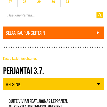
27
28
29
30
31
SELAA KAUPUNGEITTAIN
Katso kaikki tapahtumat
JAZZ FINLAND LIVE
PERJANTAI 3.7.
HELSINKI
QUITE VIVIAN FEAT. JOONAS LEPPÄNEN,
MUSIIKKITALON TERASSI, HELSINKI