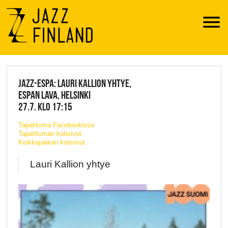
Menu
JAZZ FINLAND LIVE
JAZZ-ESPA: LAURI KALLION YHTYE,
ESPAN LAVA, HELSINKI
27.7. KLO 17:15
Tapahtuma Facebookissa
Tapahtuman kotisivut
Keikkapaikan kotisivut
Lauri Kallion yhtye