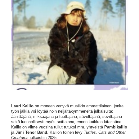
Lauri Kallio
on moneen venyvä musiikin ammattilainen, jonka
työn jälkiä voi löytää noin neljältäkymmeneltä julkaisulta:
äänittäjänä, miksaajana ja tuottajana, säveltäjänä, sovittajana
sekä luonnollisesti myös soittajana, ennen kaikkea kitaristina.
Kallio on viime vuosina tullut tutuksi mm. yhtyeistä
Pambikallio
ja
Jimi Tenor Band
. Kallion toinen levy
Turtles, Cats and Other
Creatures
julkaistiin 2025.