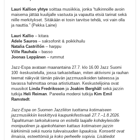
Lauri Kallion yhtye
soittaa musiikkia, jonka “tulkinnoille avoin
maisema jättää kuulijalle vastuuta ja vapautta etsiä tarinat sekä
niille merkitykset. Sitäkään ei tosin tarvitse tehdä, voi vain olla
ja nauttia.” (Pekka Laine)
Lauri Kallio
– kitara
Adele Sauros
– saksofonit & poikkihuilu
Natalia Castrillón
– harppu
Ville Rauhala
– basso
Joonas Leppänen
– rummut
Jazz-Espa avataan maanantaina 27.7. klo 16.00 Jazz Suomi
100 -keskustelulla, jossa tarkastellaan, miten aktivismi ja rauhan
teemat näkyvät tämän päivän jazzmuusikoiden taiteessa ja
tavassa hahmottaa omaa artistiuttaan. Keskustelijoina ovat
muusikot
Linda Fredriksson
ja
Joakim Berghäll
sekä jazzin
tutkija
Heli Reiman
. Paneelia moderoi tutkija
Kim Emil
Ramstedt
.
Jazz-Espa on Suomen Jazzliiton tuottama kotimaiseen
jazzmusiikkiin keskittyvä kaupunkifestivaali 27.7.–1.8.2026.
Tapahtuman tarkoituksena on esitellä laajalle kohdeyleisölle
monipuolinen ja ajankohtainen kattaus kotimaisen jazzin
kärkinimiä sekä nuoria tulevaisuuden lupauksia. Konsertit ovat
ilmaisia, esteettömiä ja koko perheelle sopivia. Lisätiedot