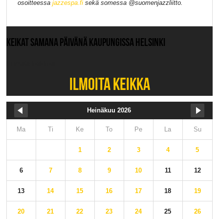
osoitteessa
jazzespa.fi
sekä somessa @suomenjazzliitto.
KEIKAT SAMANA PÄIVÄNÄ KAUPUNGISSA HELSINKI
Ei muita keikkoja.
ILMOITA KEIKKA
Heinäkuu 2026
Ma
Ti
Ke
To
Pe
La
Su
1
2
3
4
5
6
7
8
9
10
11
12
13
14
15
16
17
18
19
20
21
22
23
24
25
26