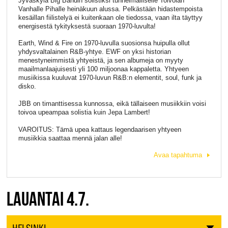
Jyväskylä Big Bandin solistiksi tunnelmalliselle Toivolan
Vanhalle Pihalle heinäkuun alussa. Pelkästään hidastempoista
kesäillan fiilistelyä ei kuitenkaan ole tiedossa, vaan ilta täyttyy
energisestä tykityksestä suoraan 1970-luvulta!
Earth, Wind & Fire on 1970-luvulla suosionsa huipulla ollut
yhdysvaltalainen R&B-yhtye. EWF on yksi historian
menestyneimmistä yhtyeistä, ja sen albumeja on myyty
maailmanlaajuisesti yli 100 miljoonaa kappaletta. Yhtyeen
musiikissa kuuluvat 1970-luvun R&B:n elementit, soul, funk ja
disko.
JBB on timanttisessa kunnossa, eikä tällaiseen musiikkiin voisi
toivoa upeampaa solistia kuin Jepa Lambert!
VAROITUS: Tämä upea kattaus legendaarisen yhtyeen
musiikkia saattaa mennä jalan alle!
Avaa tapahtuma
LAUANTAI 4.7.
HELSINKI