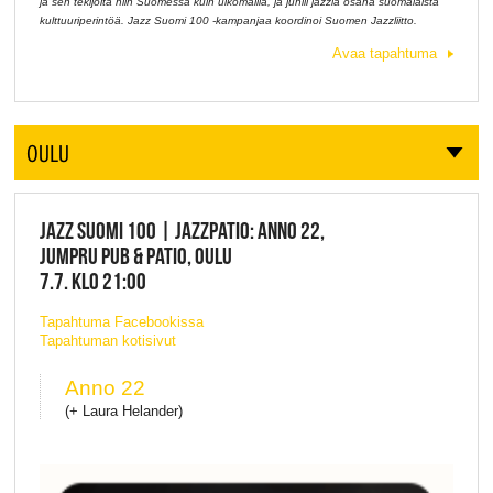
ja sen tekijöitä niin Suomessa kuin ulkomailla, ja juhlii jazzia osana suomalaista
kulttuuriperintöä. Jazz Suomi 100 -kampanjaa koordinoi Suomen Jazzliitto.
Avaa tapahtuma
OULU
JAZZ SUOMI 100 | JAZZPATIO: ANNO 22,
JUMPRU PUB & PATIO, OULU
7.7. KLO 21:00
Tapahtuma Facebookissa
Tapahtuman kotisivut
Anno 22
(+ Laura Helander)