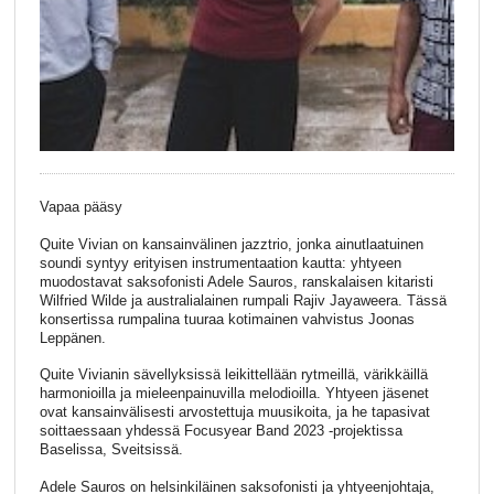
Vapaa pääsy
Quite Vivian on kansainvälinen jazztrio, jonka ainutlaatuinen
soundi syntyy erityisen instrumentaation kautta: yhtyeen
muodostavat saksofonisti Adele Sauros, ranskalaisen kitaristi
Wilfried Wilde ja australialainen rumpali Rajiv Jayaweera. Tässä
konsertissa rumpalina tuuraa kotimainen vahvistus Joonas
Leppänen.
Quite Vivianin sävellyksissä leikittellään rytmeillä, värikkäillä
harmonioilla ja mieleenpainuvilla melodioilla. Yhtyeen jäsenet
ovat kansainvälisesti arvostettuja muusikoita, ja he tapasivat
soittaessaan yhdessä Focusyear Band 2023 -projektissa
Baselissa, Sveitsissä.
Adele Sauros on helsinkiläinen saksofonisti ja yhtyeenjohtaja,