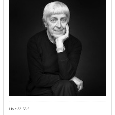
Liput 32–55 €