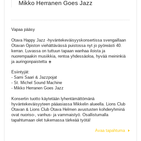
Mikko Herranen Goes Jazz
Vapaa pääsy
Otava Happy Jazz -hyväntekeväisyyskonsertissa svengaillaan
Otavan Opiston viehättävässä puistossa nyt jo pyöreästi 40.
kerran. Luvassa on tuttuun tapaan wanhaa iloista ja
nuorempaakin musiikkia, rentoa yhdessäoloa, hyvää meininkiä
ja auringonpaistetta ☀️
Esiintyjät:
- Sami Saari & Jazzpojat
- St. Michel Sound Machine
- Mikko Herranen Goes Jazz
Konsertin tuotto käytetään lyhentämättömänä
hyväntekeväisyyteen pääasiassa Mikkelin alueella. Lions Club
Otavan & Lions Club Otava Helmen avustusten kohderyhminä
ovat nuoriso-, vanhus- ja vammaistyö. Osallistumalla
tapahtumaan olet tukemassa tärkeää työtä!
Avaa tapahtuma