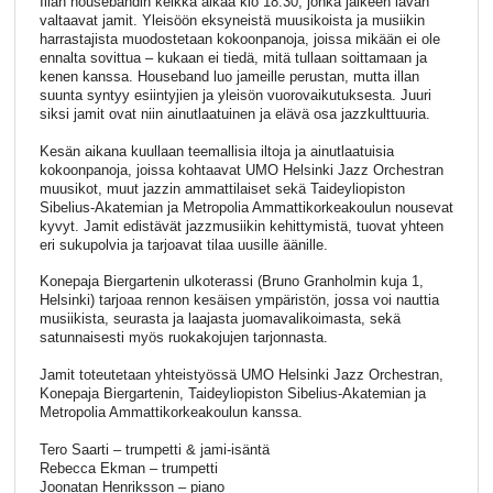
Illan housebandin keikka alkaa klo 18:30, jonka jälkeen lavan
valtaavat jamit. Yleisöön eksyneistä muusikoista ja musiikin
harrastajista muodostetaan kokoonpanoja, joissa mikään ei ole
ennalta sovittua – kukaan ei tiedä, mitä tullaan soittamaan ja
kenen kanssa. Houseband luo jameille perustan, mutta illan
suunta syntyy esiintyjien ja yleisön vuorovaikutuksesta. Juuri
siksi jamit ovat niin ainutlaatuinen ja elävä osa jazzkulttuuria.
Kesän aikana kuullaan teemallisia iltoja ja ainutlaatuisia
kokoonpanoja, joissa kohtaavat UMO Helsinki Jazz Orchestran
muusikot, muut jazzin ammattilaiset sekä Taideyliopiston
Sibelius-Akatemian ja Metropolia Ammattikorkeakoulun nousevat
kyvyt. Jamit edistävät jazzmusiikin kehittymistä, tuovat yhteen
eri sukupolvia ja tarjoavat tilaa uusille äänille.
Konepaja Biergartenin ulkoterassi (Bruno Granholmin kuja 1,
Helsinki) tarjoaa rennon kesäisen ympäristön, jossa voi nauttia
musiikista, seurasta ja laajasta juomavalikoimasta, sekä
satunnaisesti myös ruokakojujen tarjonnasta.
Jamit toteutetaan yhteistyössä UMO Helsinki Jazz Orchestran,
Konepaja Biergartenin, Taideyliopiston Sibelius-Akatemian ja
Metropolia Ammattikorkeakoulun kanssa.
Tero Saarti – trumpetti & jami-isäntä
Rebecca Ekman – trumpetti
Joonatan Henriksson – piano