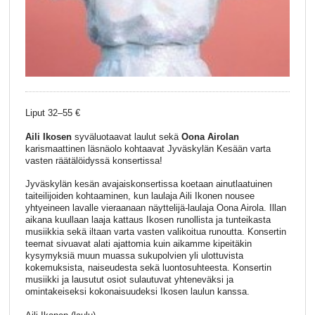
Liput 32–55 €
Aili Ikosen
syväluotaavat laulut sekä
Oona Airolan
karismaattinen läsnäolo kohtaavat Jyväskylän Kesään varta
vasten räätälöidyssä konsertissa!
Jyväskylän kesän avajaiskonsertissa koetaan ainutlaatuinen
taiteilijoiden kohtaaminen, kun laulaja Aili Ikonen nousee
yhtyeineen lavalle vieraanaan näyttelijä-laulaja Oona Airola. Illan
aikana kuullaan laaja kattaus Ikosen runollista ja tunteikasta
musiikkia sekä iltaan varta vasten valikoitua runoutta. Konsertin
teemat sivuavat alati ajattomia kuin aikamme kipeitäkin
kysymyksiä muun muassa sukupolvien yli ulottuvista
kokemuksista, naiseudesta sekä luontosuhteesta. Konsertin
musiikki ja lausutut osiot sulautuvat yhteneväksi ja
omintakeiseksi kokonaisuudeksi Ikosen laulun kanssa.