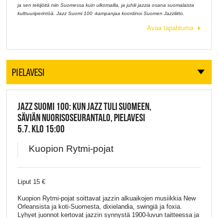
ja sen tekijöitä niin Suomessa kuin ulkomailla, ja juhlii jazzia osana suomalaista
kulttuuriperintöä. Jazz Suomi 100 -kampanjaa koordinoi Suomen Jazzliitto.
Avaa tapahtuma
PIELAVESI
JAZZ SUOMI 100: KUN JAZZ TULI SUOMEEN,
SÄVIÄN NUORISOSEURANTALO, PIELAVESI
5.7. KLO 15:00
Kuopion Rytmi-pojat
Liput 15 €
Kuopion Rytmi-pojat soittavat jazzin alkuaikojen musiikkia New
Orleansista ja koti-Suomesta, dixielandia, swingiä ja foxia.
Lyhyet juonnot kertovat jazzin synnystä 1900-luvun taitteessa ja