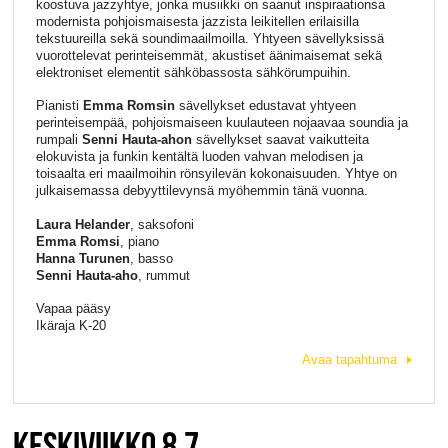
koostuva jazzyhtye, jonka musiikki on saanut inspiraationsa
modernista pohjoismaisesta jazzista leikitellen erilaisilla
tekstuureilla sekä soundimaailmoilla. Yhtyeen sävellyksissä
vuorottelevat perinteisemmät, akustiset äänimaisemat sekä
elektroniset elementit sähköbassosta sähkörumpuihin.
Pianisti
Emma Romsin
sävellykset edustavat yhtyeen
perinteisempää, pohjoismaiseen kuulauteen nojaavaa soundia ja
rumpali
Senni Hauta-ahon
sävellykset saavat vaikutteita
elokuvista ja funkin kentältä luoden vahvan melodisen ja
toisaalta eri maailmoihin rönsyilevän kokonaisuuden. Yhtye on
julkaisemassa debyyttilevynsä myöhemmin tänä vuonna.
Laura Helander
, saksofoni
Emma Romsi
, piano
Hanna Turunen
, basso
Senni Hauta-aho
, rummut
Vapaa pääsy
Ikäraja K-20
Avaa tapahtuma
KESKIVIIKKO 8.7.