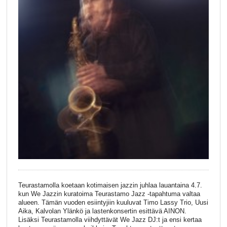
Teurastamolla koetaan kotimaisen jazzin juhlaa lauantaina 4.7.
kun We Jazzin kuratoima Teurastamo Jazz -tapahtuma valtaa
alueen. Tämän vuoden esiintyjiin kuuluvat Timo Lassy Trio, Uusi
Aika, Kalvolan Ylänkö ja lastenkonsertin esittävä AINON.
Lisäksi Teurastamolla viihdyttävät We Jazz DJ:t ja ensi kertaa