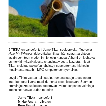
J TIKKA
on saksofonisti Jarno Tikan sooloprojekti. Tuoreella
Hear My Whisper
-debyyttialbumillaan hän sulauttaa yhteen
jazzin perinteen modernin hiphopin kanssa. Albumi on kiehtova
esimerkki nykyaikaisesta skandinaavisesta jazzista, missä
Tikan sielukas saksofoni yhdistyy saumattomasti hiphopin
maailmasta tuttuihin MPC-rumpukoneen rytmeihin.
Levyllä Tikka vastaa kaikista instrumenteista ja tuotannosta
itse, kun taas livenä musiikki herää eloon loistavan, Suomen
eturivin jazzmuusikoista koostuvan livekokoonpanon voimin ja
kappaleet saavat uuden muodon.
Jarno Tikka
– saksofoni
Mikko Antila
– vibrafoni
Eero Seppä
– basso