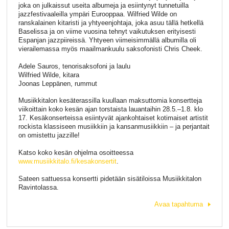
joka on julkaissut useita albumeja ja esiintynyt tunnetuilla
jazzfestivaaleilla ympäri Eurooppaa. Wilfried Wilde on
ranskalainen kitaristi ja yhtyeenjohtaja, joka asuu tällä hetkellä
Baselissa ja on viime vuosina tehnyt vaikutuksen erityisesti
Espanjan jazzpiireissä. Yhtyeen viimeisimmällä albumilla oli
vierailemassa myös maailmankuulu saksofonisti Chris Cheek.
Adele Sauros, tenorisaksofoni ja laulu
Wilfried Wilde, kitara
Joonas Leppänen, rummut
Musiikkitalon kesäterassilla kuullaan maksuttomia konsertteja
viikoittain koko kesän ajan torstaista lauantaihin 28.5.–1.8. klo
17. Kesäkonserteissa esiintyvät ajankohtaiset kotimaiset artistit
rockista klassiseen musiikkiin ja kansanmusiikkiin – ja perjantait
on omistettu jazzille!
Katso koko kesän ohjelma osoitteessa
www.musiikkitalo.fi/kesakonsertit
.
Sateen sattuessa konsertti pidetään sisätiloissa Musiikkitalon
Ravintolassa.
Avaa tapahtuma