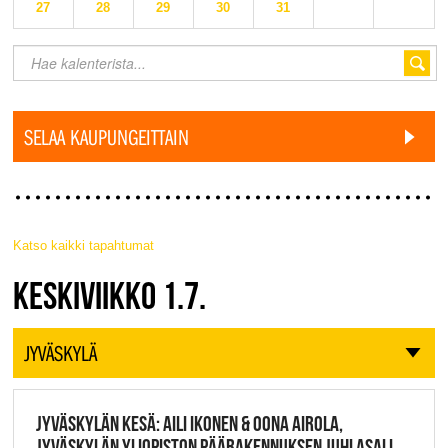
27
28
29
30
31
SELAA KAUPUNGEITTAIN
Katso kaikki tapahtumat
JAZZ FINLAND LIVE
KESKIVIIKKO 1.7.
JYVÄSKYLÄ
JYVÄSKYLÄN KESÄ: AILI IKONEN & OONA AIROLA,
JYVÄSKYLÄN YLIOPISTON PÄÄRAKENNUKSEN JUHLASALI,