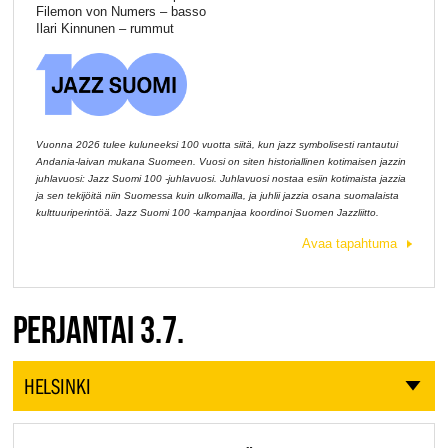
Filemon von Numers – basso
Ilari Kinnunen – rummut
Vuonna 2026 tulee kuluneeksi 100 vuotta siitä, kun jazz symbolisesti rantautui
Andania-laivan mukana Suomeen. Vuosi on siten historiallinen kotimaisen jazzin
juhlavuosi: Jazz Suomi 100 -juhlavuosi. Juhlavuosi nostaa esiin kotimaista jazzia
ja sen tekijöitä niin Suomessa kuin ulkomailla, ja juhlii jazzia osana suomalaista
kulttuuriperintöä. Jazz Suomi 100 -kampanjaa koordinoi Suomen Jazzliitto.
Avaa tapahtuma
PERJANTAI 3.7.
HELSINKI