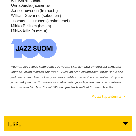
Aili Ikonen (laulu)
Oona Airola (lausunta)
Janne Toivonen (trumpetti)
William Suvanne (saksofoni)
Tuomas J. Turunen (koskettimet)
Mikko Pellinen (basso)
Mikko Arlin (rummut)
Vuonna 2026 tulee kuluneeksi 100 vuotta siitä, kun jazz symbolisesti rantautui
Andania-laivan mukana Suomeen. Vuosi on siten historiallinen kotimaisen jazzin
juhlavuosi: Jazz Suomi 100 -juhlavuosi. Juhlavuosi nostaa esiin kotimaista jazzia
ja sen tekijöitä niin Suomessa kuin ulkomailla, ja juhlii jazzia osana suomalaista
kulttuuriperintöä. Jazz Suomi 100 -kampanjaa koordinoi Suomen Jazzliitto.
Avaa tapahtuma
TURKU