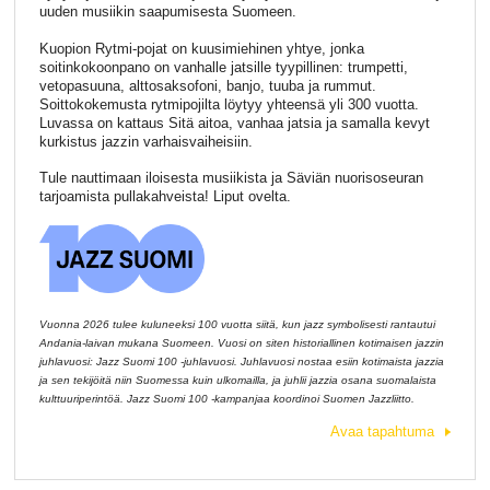
uuden musiikin saapumisesta Suomeen.
Kuopion Rytmi-pojat on kuusimiehinen yhtye, jonka
soitinkokoonpano on vanhalle jatsille tyypillinen: trumpetti,
vetopasuuna, alttosaksofoni, banjo, tuuba ja rummut.
Soittokokemusta rytmipojilta löytyy yhteensä yli 300 vuotta.
Luvassa on kattaus Sitä aitoa, vanhaa jatsia ja samalla kevyt
kurkistus jazzin varhaisvaiheisiin.
Tule nauttimaan iloisesta musiikista ja Säviän nuorisoseuran
tarjoamista pullakahveista! Liput ovelta.
Vuonna 2026 tulee kuluneeksi 100 vuotta siitä, kun jazz symbolisesti rantautui
Andania-laivan mukana Suomeen. Vuosi on siten historiallinen kotimaisen jazzin
juhlavuosi: Jazz Suomi 100 -juhlavuosi. Juhlavuosi nostaa esiin kotimaista jazzia
ja sen tekijöitä niin Suomessa kuin ulkomailla, ja juhlii jazzia osana suomalaista
kulttuuriperintöä. Jazz Suomi 100 -kampanjaa koordinoi Suomen Jazzliitto.
Avaa tapahtuma