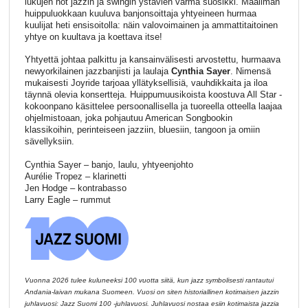
lukujen hot jazzin ja swingin ystävien varma suosikki. Maailman
huippuluokkaan kuuluva banjonsoittaja yhtyeineen hurmaa
kuulijat heti ensisoitolla: näin valovoimainen ja ammattitaitoinen
yhtye on kuultava ja koettava itse!
Yhtyettä johtaa palkittu ja kansainvälisesti arvostettu, hurmaava
newyorkilainen jazzbanjisti ja laulaja
Cynthia Sayer
. Nimensä
mukaisesti Joyride tarjoaa yllätyksellisiä, vauhdikkaita ja iloa
täynnä olevia konsertteja. Huippumuusikoista koostuva All Star -
kokoonpano käsittelee persoonallisella ja tuoreella otteella laajaa
ohjelmistoaan, joka pohjautuu American Songbookin
klassikoihin, perinteiseen jazziin, bluesiin, tangoon ja omiin
sävellyksiin.
Cynthia Sayer – banjo, laulu, yhtyeenjohto
Aurélie Tropez – klarinetti
Jen Hodge – kontrabasso
Larry Eagle – rummut
Vuonna 2026 tulee kuluneeksi 100 vuotta siitä, kun jazz symbolisesti rantautui
Andania-laivan mukana Suomeen. Vuosi on siten historiallinen kotimaisen jazzin
juhlavuosi: Jazz Suomi 100 -juhlavuosi. Juhlavuosi nostaa esiin kotimaista jazzia