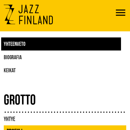
Menu
YHTEENVETO
BIOGRAFIA
KEIKAT
GROTTO
YHTYE