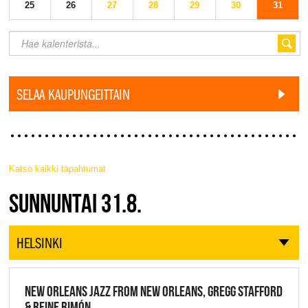
25
26
27
28
29
30
31
SELAA KAUPUNGEITTAIN
Katso kaikki tapahtumat
JAZZ FINLAND LIVE
SUNNUNTAI 31.8.
HELSINKI
NEW ORLEANS JAZZ FROM NEW ORLEANS, GREGG STAFFORD
& REINE RIMÓN,