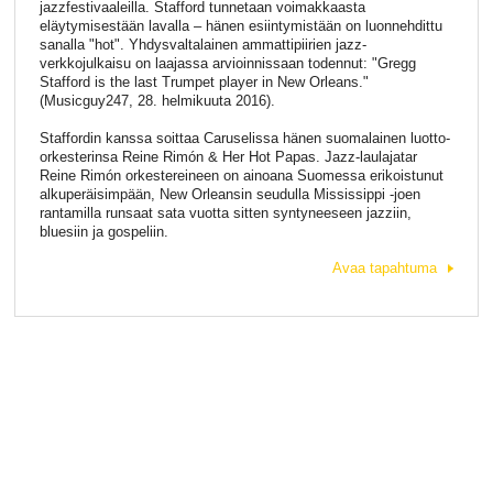
jazzfestivaaleilla. Stafford tunnetaan voimakkaasta
eläytymisestään lavalla – hänen esiintymistään on luonnehdittu
sanalla "hot". Yhdysvaltalainen ammattipiirien jazz-
verkkojulkaisu on laajassa arvioinnissaan todennut: "Gregg
Stafford is the last Trumpet player in New Orleans."
(Musicguy247, 28. helmikuuta 2016).
Staffordin kanssa soittaa Caruselissa hänen suomalainen luotto-
orkesterinsa Reine Rimón & Her Hot Papas. Jazz-laulajatar
Reine Rimón orkestereineen on ainoana Suomessa erikoistunut
alkuperäisimpään, New Orleansin seudulla Mississippi -joen
rantamilla runsaat sata vuotta sitten syntyneeseen jazziin,
bluesiin ja gospeliin.
Avaa tapahtuma