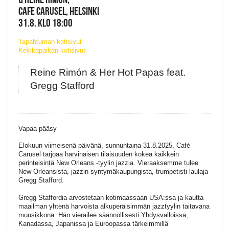
CAFE CARUSEL, HELSINKI
31.8. KLO 18:00
Tapahtuman kotisivut
Keikkapaikan kotisivut
Reine Rimón & Her Hot Papas feat.
Gregg Stafford
Vapaa pääsy
Elokuun viimeisenä päivänä, sunnuntaina 31.8.2025, Café
Carusel tarjoaa harvinaisen tilaisuuden kokea kaikkein
perinteisintä New Orleans -tyylin jazzia. Vieraaksemme tulee
New Orleansista, jazzin syntymäkaupungista, trumpetisti-laulaja
Gregg Stafford.
Gregg Staffordia arvostetaan kotimaassaan USA:ssa ja kautta
maailman yhtenä harvoista alkuperäisimmän jazztyylin taitavana
muusikkona. Hän vierailee säännöllisesti Yhdysvalloissa,
Kanadassa, Japanissa ja Euroopassa tärkeimmillä