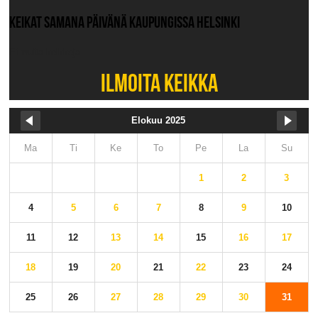
KEIKAT SAMANA PÄIVÄNÄ KAUPUNGISSA HELSINKI
Ei muita keikkoja.
ILMOITA KEIKKA
Elokuu 2025
Ma
Ti
Ke
To
Pe
La
Su
1
2
3
4
5
6
7
8
9
10
11
12
13
14
15
16
17
18
19
20
21
22
23
24
25
26
27
28
29
30
31