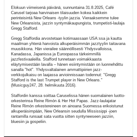
Elokuun viimeisenä päivänä, sunnuntaina 31.8.2025, Café
Carusel tarjoaa harvinaisen tilaisuuden kokea kaikkein
perinteisintä New Orleans -tyylin jazzia. Vieraaksemme tulee
New Orleansista, jazzin syntymäkaupungista, trumpetisti-laulaja
Gregg Stafford.
Gregg Staffordia arvostetaan kotimaassaan USA:ssa ja kautta
maailman yhtenä harvoista alkuperäisimmän jazztyylin taitavana
muusikkona. Hän vierailee säännöllisesti Yhdysvalloissa,
Kanadassa, Japanissa ja Euroopassa tärkeimmillä
jazzfestivaaleilla. Stafford tunnetaan voimakkaasta
eläytymisestään lavalla – hänen esiintymistään on luonnehdittu
sanalla "hot". Yhdysvaltalainen ammattipiirien jazz-
verkkojulkaisu on laajassa arvioinnissaan todennut: "Gregg
Stafford is the last Trumpet player in New Orleans."
(Musicguy247, 28. helmikuuta 2016).
Staffordin kanssa soittaa Caruselissa hänen suomalainen luotto-
orkesterinsa Reine Rimón & Her Hot Papas. Jazz-laulajatar
Reine Rimón orkestereineen on ainoana Suomessa erikoistunut
alkuperäisimpään, New Orleansin seudulla Mississippi -joen
rantamilla runsaat sata vuotta sitten syntyneeseen jazziin,
bluesiin ja gospeliin.