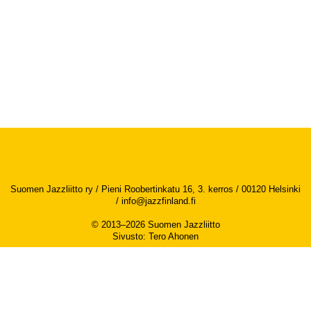
Suomen Jazzliitto ry / Pieni Roobertinkatu 16, 3. kerros / 00120 Helsinki
/
info@jazzfinland.fi
© 2013–2026 Suomen Jazzliitto
Sivusto
:
Tero Ahonen
Saavutettavuusseloste