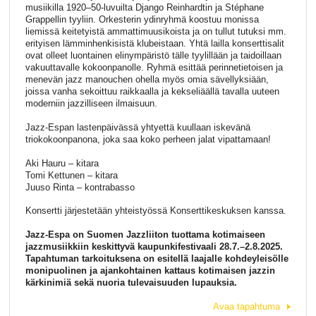
musiikilla 1920–50-luvuilta Django Reinhardtin ja Stéphane
Grappellin tyyliin. Orkesterin ydinryhmä koostuu monissa
liemissä keitetyistä ammattimuusikoista ja on tullut tutuksi mm.
erityisen lämminhenkisistä klubeistaan. Yhtä lailla konserttisalit
ovat olleet luontainen elinympäristö tälle tyylillään ja taidoillaan
vakuuttavalle kokoonpanolle. Ryhmä esittää perinnetietoisen ja
menevän jazz manouchen ohella myös omia sävellyksiään,
joissa vanha sekoittuu raikkaalla ja kekseliäällä tavalla uuteen
moderniin jazzilliseen ilmaisuun.
Jazz-Espan lastenpäivässä yhtyettä kuullaan iskevänä
triokokoonpanona, joka saa koko perheen jalat vipattamaan!
Aki Hauru – kitara
Tomi Kettunen – kitara
Juuso Rinta – kontrabasso
Konsertti järjestetään yhteistyössä Konserttikeskuksen kanssa.
Jazz-Espa on Suomen Jazzliiton tuottama kotimaiseen
jazzmusiikkiin keskittyvä kaupunkifestivaali 28.7.–2.8.2025.
Tapahtuman tarkoituksena on esitellä laajalle kohdeyleisölle
monipuolinen ja ajankohtainen kattaus kotimaisen jazzin
kärkinimiä sekä nuoria tulevaisuuden lupauksia.
Avaa tapahtuma