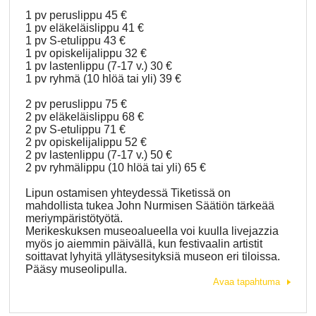
1 pv peruslippu 45 €
1 pv eläkeläislippu 41 €
1 pv S-etulippu 43 €
1 pv opiskelijalippu 32 €
1 pv lastenlippu (7-17 v.) 30 €
1 pv ryhmä (10 hlöä tai yli) 39 €
2 pv peruslippu 75 €
2 pv eläkeläislippu 68 €
2 pv S-etulippu 71 €
2 pv opiskelijalippu 52 €
2 pv lastenlippu (7-17 v.) 50 €
2 pv ryhmälippu (10 hlöä tai yli) 65 €
Lipun ostamisen yhteydessä Tiketissä on
mahdollista tukea John Nurmisen Säätiön tärkeää
meriympäristötyötä.
Merikeskuksen museoalueella voi kuulla livejazzia
myös jo aiemmin päivällä, kun festivaalin artistit
soittavat lyhyitä yllätysesityksiä museon eri tiloissa.
Pääsy museolipulla.
Avaa tapahtuma