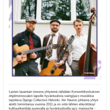
Lasten lauantain toisena yhtyeenä nähdään Konserttikeskuksen
ohjelmistossakin lapsille hyväntuulista swing/jazz-musiikkia
tarjoileva Django Collective Helsinki. Aki Haurun johtama yhtye
aloitti toimintansa vuonna 2011 ja on siitä lähtien elävöittänyt
kulttuurikenttää juurevalla ja hyväntuulisella jazz manouche -