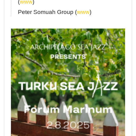
(
www
)
Peter Somuah Group (
www
)