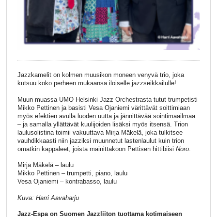
Jazzkamelit on kolmen muusikon moneen venyvä trio, joka
kutsuu koko perheen mukaansa iloiselle jazzseikkailulle!
Muun muassa UMO Helsinki Jazz Orchestrasta tutut trumpetisti
Mikko Pettinen ja basisti Vesa Ojaniemi värittävät soittimiaan
myös efektien avulla luoden uutta ja jännittävää sointimaailmaa
– ja samalla yllättävät kuulijoiden lisäksi myös itsensä. Trion
laulusolistina toimii vakuuttava Mirja Mäkelä, joka tulkitsee
vauhdikkaasti niin jazziksi muunnetut lastenlaulut kuin trion
omatkin kappaleet, joista mainittakoon Pettisen hittibiisi
Noro
.
Mirja Mäkelä – laulu
Mikko Pettinen – trumpetti, piano, laulu
Vesa Ojaniemi – kontrabasso, laulu
Kuva: Harri Aavaharju
Jazz-Espa on Suomen Jazzliiton tuottama kotimaiseen