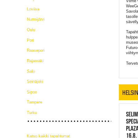
Viime
WeeGee
Loviisa
Savola
tasoll
Nurmijärvi
sävell
Oulu
Tapaht
hulppe
Pori
museo
Futuro
Raasepori
viihty
Rajamäki
Tervet
Salo
Seinäjoki
HELSIN
Sipoo
Tampere
Turku
SELIM
SPECI
PLAZA
16.8.
Katso kaikki tapahtumat