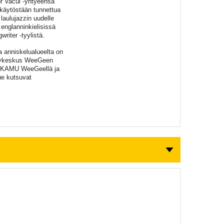
r Vacui -yhtyeensä
käytöstään tunnettua
laulujazzin uudelle
englanninkielisissä
riter -tyylistä.
a anniskelualueelta on
telykeskus WeeGeen
 KAMU WeeGeellä ja
ue kutsuvat