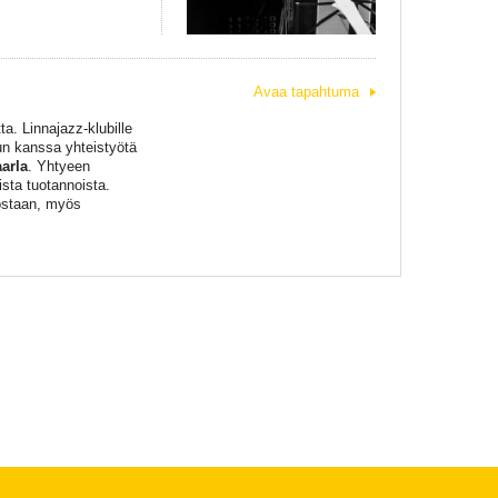
Avaa tapahtuma
a. Linnajazz-klubille
n kanssa yhteistyötä
aarla
. Yhtyeen
sta tuotannoista.
tostaan, myös