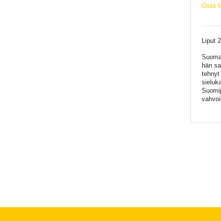
Osta l
Liput 
Suomal
hän sa
tehny
sieluk
Suomij
vahvoi