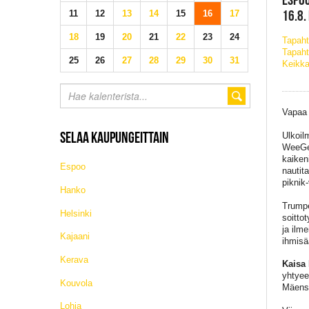
16.8.
11
12
13
14
15
16
17
18
19
20
21
22
23
24
Tapah
Tapaht
25
26
27
28
29
30
31
Keikka
Vapaa
SELAA KAUPUNGEITTAIN
Ulkoil
WeeGee
kaiken
Espoo
nautit
piknik-
Hanko
Trumpe
Helsinki
soitto
ja ilm
Kajaani
ihmisää
Kerava
Kaisa
yhtyee
Kouvola
Mäensi
Lohja