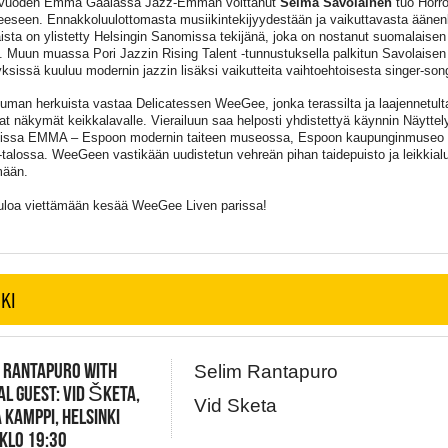
 vuoden Emma Gaalassa Jazz-Emman voittanut
Selma Savolainen
tuo Horro
seen. Ennakkoluulottomasta musiikintekijyydestään ja vaikuttavasta äänen
ista on ylistetty Helsingin Sanomissa tekijänä, joka on nostanut suomalaisen 
e. Muun muassa Pori Jazzin Rising Talent -tunnustuksella palkitun Savolaisen 
yksissä kuuluu modernin jazzin lisäksi vaikutteita vaihtoehtoisesta singer-songw
uman herkuista vastaa Delicatessen WeeGee, jonka terassilta ja laajennetult
at näkymät keikkalavalle. Vierailuun saa helposti yhdistettyä käynnin Näyt
issa EMMA – Espoon modernin taiteen museossa, Espoon kaupunginmuseo
-talossa. WeeGeen vastikään uudistetun vehreän pihan taidepuisto ja leikkial
mään.
uloa viettämään kesää WeeGee Liven parissa!
KI
 RANTAPURO WITH
Selim Rantapuro
AL GUEST: VID ŠKETA,
Vid Sketa
 KAMPPI, HELSINKI
 KLO 19:30