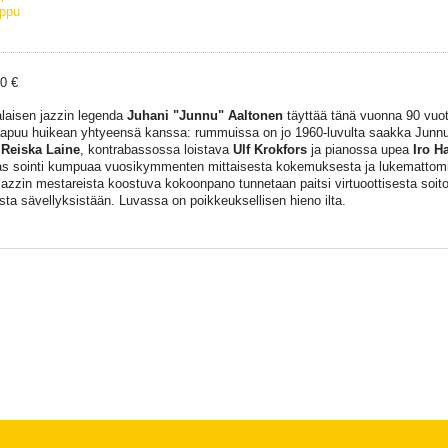
ippu
20 €
aisen jazzin legenda
Juhani "Junnu" Aaltonen
täyttää tänä vuonna 90 vuott
apuu huikean yhtyeensä kanssa: rummuissa on jo 1960-luvulta saakka Junnu
t
Reiska Laine
, kontrabassossa loistava
Ulf Krokfors
ja pianossa upea
Iro H
as sointi kumpuaa vuosikymmenten mittaisesta kokemuksesta ja lukemattomi
azzin mestareista koostuva kokoonpano tunnetaan paitsi virtuoottisesta soi
sta sävellyksistään. Luvassa on poikkeuksellisen hieno ilta.