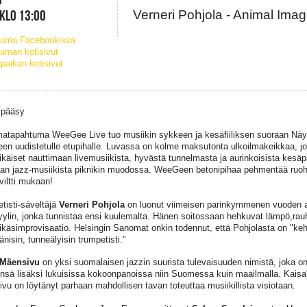
 KLO 13:00
Verneri Pohjola - Animal Ima
tuma Facebookissa
uman kotisivut
paikan kotisivut
 pääsy
matapahtuma WeeGee Live tuo musiikin sykkeen ja kesäfiiliksen suoraan Näy
n uudistetulle etupihalle. Luvassa on kolme maksutonta ulkoilmakeikkaa, jo
ikäiset nauttimaan livemusiikista, hyvästä tunnelmasta ja aurinkoisista kesä
aan jazz-musiikista piknikin muodossa. WeeGeen betonipihaa pehmentää ruoh
viltti mukaan!
tisti-säveltäjä
Verneri Pohjola
on luonut viimeisen parinkymmenen vuoden a
tyylin, jonka tunnistaa ensi kuulemalta. Hänen soitossaan hehkuvat lämpö,rau
eikäsimprovisaatio. Helsingin Sanomat onkin todennut, että Pohjolasta on "
nisin, tunneälyisin trumpetisti."
 Mäensivu
on yksi suomalaisen jazzin suurista tulevaisuuden nimistä, joka o
nsä lisäksi lukuisissa kokoonpanoissa niin Suomessa kuin maailmalla. Kais
vu on löytänyt parhaan mahdollisen tavan toteuttaa musiikillista visiotaan.