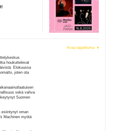
ge
Avaa tapahtuma
ttelykeskus
tka houkuttelevat
päivistä. Elokuussa
omatto, joten ota
ikanaainutlaatuisen
hallisuus sekä vahva
kehkeytynyt Suomen
n esiintynyt oman
a's Machinen myötä