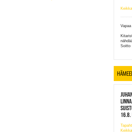
Keikka
Vapaa
Kitari
nähdää
Soitto
HÄMEE
JUHAN
LINNA
SUIST
16.8.
Tapaht
Keikka