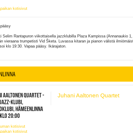
paikan kotisivut
 pääsy
sti Selim Rantapuron viikottaisella jazzklubilla Plaza Kampissa (Annanaukio 1,
n vieraana trumpetisti Vid Šketa. Luvassa kitaran ja pianon välistä ilmiömäis
 soi klo 19:30. Vapaa pääsy. Ikärajaton.
NLINNA
I AALTONEN QUARTET -
Juhani Aaltonen Quartet
JAZZ-KLUBI,
OKLUBI, HÄMEENLINNA
 KLO 20:00
uman kotisivut
paikan kotisivut