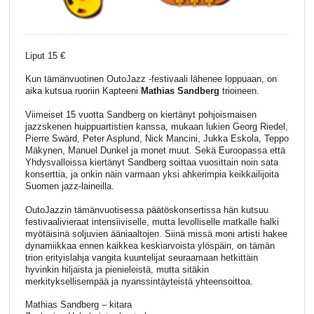
Liput 15 €
Kun tämänvuotinen OutoJazz -festivaali lähenee loppuaan, on
aika kutsua ruoriin Kapteeni
Mathias Sandberg
trioineen.
Viimeiset 15 vuotta Sandberg on kiertänyt pohjoismaisen
jazzskenen huippuartistien kanssa, mukaan lukien Georg Riedel,
Pierre Swärd, Peter Asplund, Nick Mancini, Jukka Eskola, Teppo
Mäkynen, Manuel Dunkel ja monet muut. Sekä Euroopassa että
Yhdysvalloissa kiertänyt Sandberg soittaa vuosittain noin sata
konserttia, ja onkin näin varmaan yksi ahkerimpia keikkailijoita
Suomen jazz-laineilla.
OutoJazzin tämänvuotisessa päätöskonsertissa hän kutsuu
festivaalivieraat intensiiviselle, mutta levolliselle matkalle halki
myötäisinä soljuvien ääniaaltojen. Siinä missä moni artisti hakee
dynamiikkaa ennen kaikkea keskiarvoista ylöspäin, on tämän
trion erityislahja vangita kuuntelijat seuraamaan hetkittäin
hyvinkin hiljaista ja pienieleistä, mutta sitäkin
merkityksellisempää ja nyanssintäyteistä yhteensoittoa.
Mathias Sandberg – kitara