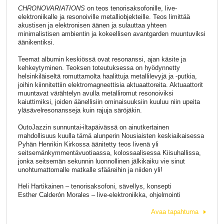
CHRONOVARIATIONS
on teos tenorisaksofonille, live-
elektroniikalle ja resonoiville metalliobjekteille. Teos limittää
akustisen ja elektronisen äänen ja sulauttaa yhteen
minimalistisen ambientin ja kokeellisen avantgarden muuntuviksi
äänikentiksi.
Teemat albumin keskiössä ovat resonanssi, ajan käsite ja
kehkeytyminen. Teoksen toteutuksessa on hyödynnetty
helsinkiläiseltä romuttamolta haalittuja metallilevyjä ja -putkia,
joihin kiinnitettiin elektromagneettisia aktuaattoreita. Aktuaattorit
muuntavat värähtelyn avulla metalliromut resonoiviksi
kaiuttimiksi, joiden äänellisiin ominaisuuksiin kuuluu niin upeita
yläsävelresonansseja kuin rajuja säröjäkin.
OutoJazzin sunnuntai-iltapäivässä on ainutkertainen
mahdollisuus kuulla tämä alunperin Nousiaisten keskiaikaisessa
Pyhän Henrikin Kirkossa äänitetty teos livenä yli
seitsemänkymmentävuotiaassa, kolossaalisessa Kiisuhallissa,
jonka seitsemän sekunnin luonnollinen jälkikaiku vie sinut
unohtumattomalle matkalle sfääreihin ja niiden yli!
Heli Hartikainen – tenorisaksofoni, sävellys, konsepti
Esther Calderón Morales – live-elektroniikka, ohjelmointi
Avaa tapahtuma