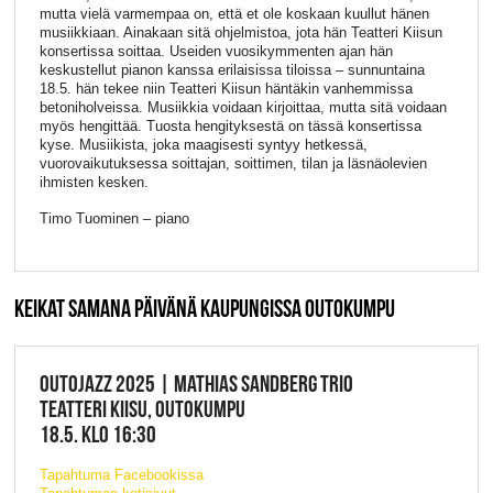
mutta vielä varmempaa on, että et ole koskaan kuullut hänen
musiikkiaan. Ainakaan sitä ohjelmistoa, jota hän Teatteri Kiisun
konsertissa soittaa. Useiden vuosikymmenten ajan hän
keskustellut pianon kanssa erilaisissa tiloissa – sunnuntaina
18.5. hän tekee niin Teatteri Kiisun häntäkin vanhemmissa
betoniholveissa. Musiikkia voidaan kirjoittaa, mutta sitä voidaan
myös hengittää. Tuosta hengityksestä on tässä konsertissa
kyse. Musiikista, joka maagisesti syntyy hetkessä,
vuorovaikutuksessa soittajan, soittimen, tilan ja läsnäolevien
ihmisten kesken.
Timo Tuominen – piano
KEIKAT SAMANA PÄIVÄNÄ KAUPUNGISSA OUTOKUMPU
OUTOJAZZ 2025 | MATHIAS SANDBERG TRIO
TEATTERI KIISU, OUTOKUMPU
18.5. KLO 16:30
Tapahtuma Facebookissa