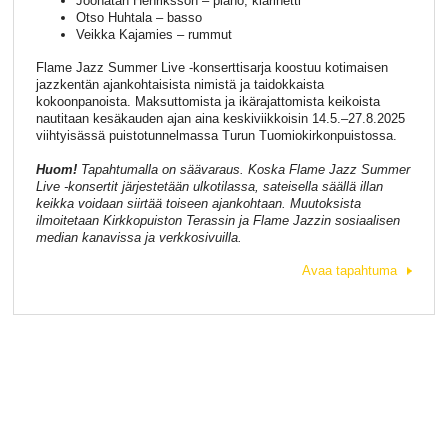
Joonatan Henriksson – piano, klarinetti
Otso Huhtala – basso
Veikka Kajamies – rummut
Flame Jazz Summer Live -konserttisarja koostuu kotimaisen
jazzkentän ajankohtaisista nimistä ja taidokkaista
kokoonpanoista. Maksuttomista ja ikärajattomista keikoista
nautitaan kesäkauden ajan aina keskiviikkoisin 14.5.–27.8.2025
viihtyisässä puistotunnelmassa Turun Tuomiokirkonpuistossa.
Huom!
Tapahtumalla on säävaraus. Koska Flame Jazz Summer
Live -konsertit järjestetään ulkotilassa, sateisella säällä illan
keikka voidaan siirtää toiseen ajankohtaan. Muutoksista
ilmoitetaan Kirkkopuiston Terassin ja Flame Jazzin sosiaalisen
median kanavissa ja verkkosivuilla.
Avaa tapahtuma