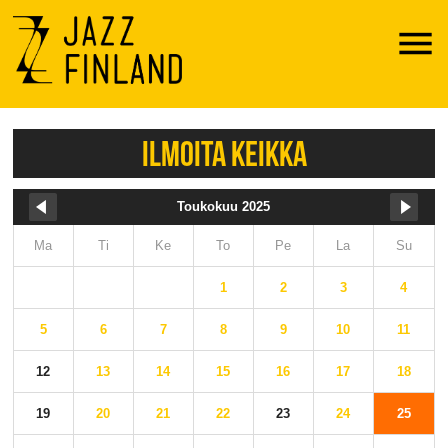
Menu
ILMOITA KEIKKA
Toukokuu 2025
Ma
Ti
Ke
To
Pe
La
Su
1
2
3
4
5
6
7
8
9
10
11
12
13
14
15
16
17
18
19
20
21
22
23
24
25