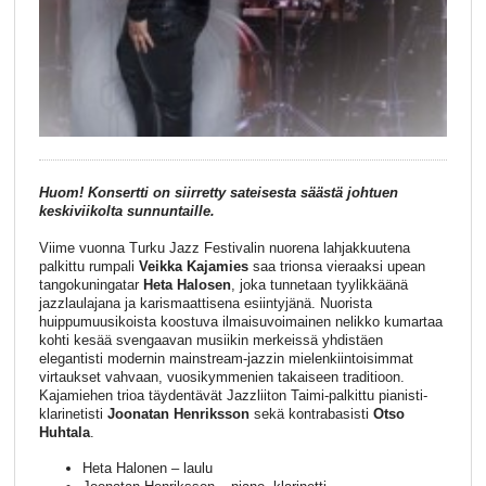
Huom! Konsertti on siirretty sateisesta säästä johtuen
keskiviikolta sunnuntaille.
Viime vuonna Turku Jazz Festivalin nuorena lahjakkuutena
palkittu rumpali
Veikka Kajamies
saa trionsa vieraaksi upean
tangokuningatar
Heta Halosen
, joka tunnetaan tyylikkäänä
jazzlaulajana ja karismaattisena esiintyjänä. Nuorista
huippumuusikoista koostuva ilmaisuvoimainen nelikko kumartaa
kohti kesää svengaavan musiikin merkeissä yhdistäen
elegantisti modernin mainstream-jazzin mielenkiintoisimmat
virtaukset vahvaan, vuosikymmenien takaiseen traditioon.
Kajamiehen trioa täydentävät Jazzliiton Taimi-palkittu pianisti-
klarinetisti
Joonatan Henriksson
sekä kontrabasisti
Otso
Huhtala
.
Heta Halonen – laulu