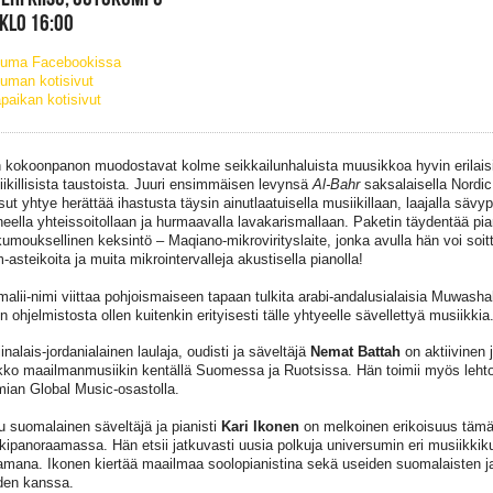
 KLO 16:00
tuma Facebookissa
uman kotisivut
paikan kotisivut
kokoonpanon muodostavat kolme seikkailunhaluista muusikkoa hyvin erilaisis
iikillisista taustoista. Juuri ensimmäisen levynsä
Al-Bahr
saksalaisella Nordic
sut yhtye herättää ihastusta täysin ainutlaatuisella musiikillaan, laajalla sävypa
neella yhteissoitollaan ja hurmaavalla lavakarismallaan. Paketin täydentää pia
kumouksellinen keksintö – Maqiano-mikrovirityslaite, jonka avulla hän voi soitt
asteikoita ja muita mikrointervalleja akustisella pianolla!
alii-nimi viittaa pohjoismaiseen tapaan tulkita arabi-andalusialaisia Muwasha
 ohjelmistosta ollen kuitenkin erityisesti tälle yhtyeelle sävellettyä musiikkia
inalais-jordanialainen laulaja, oudisti ja säveltäjä
Nemat Battah
on aktiivinen 
ko maailmanmusiikin kentällä Suomessa ja Ruotsissa. Hän toimii myös lehtor
ian Global Music-osastolla.
tu suomalainen säveltäjä ja pianisti
Kari Ikonen
on melkoinen erikoisuus tämä
kipanoraamassa. Hän etsii jatkuvasti uusia polkuja universumin eri musiikkiku
tamana. Ikonen kiertää maailmaa soolopianistina sekä useiden suomalaisten j
den kanssa.