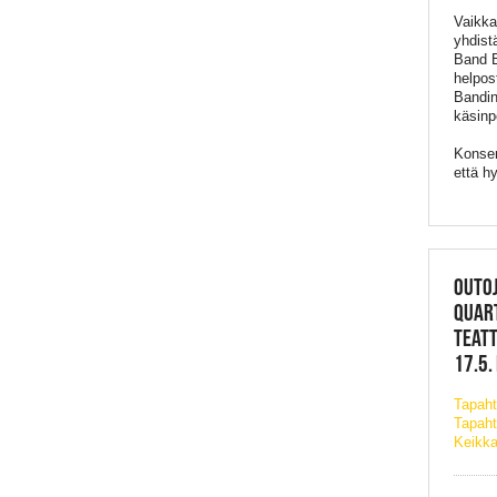
Vaikka
yhdist
Band Bu
helpos
Bandin
käsinp
Konsert
että h
OUTO
QUAR
TEATT
17.5.
Tapah
Tapaht
Keikka