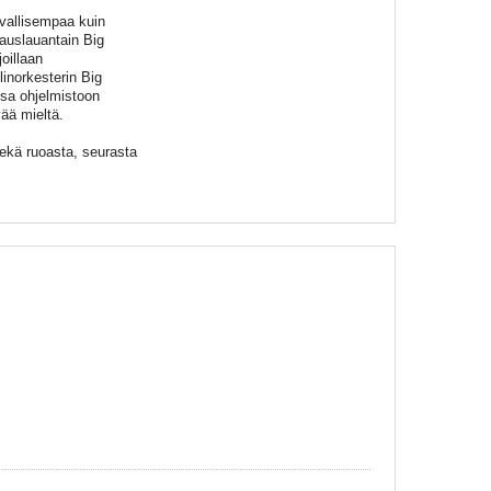
ivallisempaa kuin
auslauantain Big
oillaan
inorkesterin Big
nsa ohjelmistoon
vää mieltä.
 sekä ruoasta, seurasta