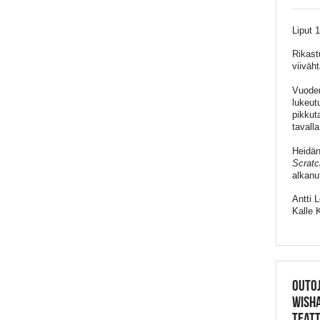
Liput 
Rikast
viiväh
Vuoden
lukeut
pikkut
tavall
Heidän
Scrat
alkanu
Antti 
Kalle 
OUTO
WISHA
TEATT