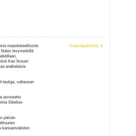
ta maantieteellisistä
Avaa tapahtuma
 Notes levymerkillä
letillaan,
nisti Kari Ikosen
aa arabialaisia
h-lauluja, valtaosan
.
ja arvostettu
ina Sibelius-
n päivän
lttuurien
a kansainvälisten