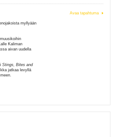
Avaa tapahtuma
enojakoista myllyään
zmuusikoihin
Kalle Kaliman
assa aivan uudella
ti
Stings, Bites and
kka jatkaa levyllä
timeen.