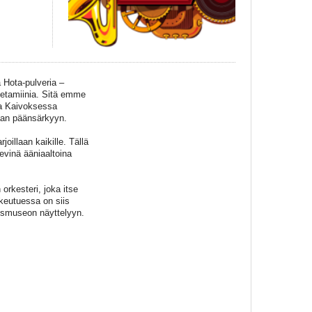
a Hota-pulveria –
fetamiinia. Sitä emme
sa Kaivoksessa
aan päänsärkyyn.
illaan kaikille. Tällä
evinä ääniaaltoina
orkesteri, joka itse
keutuessa on siis
vosmuseon näyttelyyn.