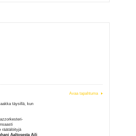
Avaa tapahtuma
aakka täysillä, kun
azzorkesteri-
nsaasti
 räätälöityjä
uhani Aaltosesta Aili