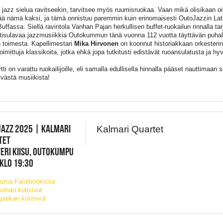
 jazz sielua ravitseekin, tarvitsee myös ruumisruokaa. Vaan mikä olisikaan o
ää nämä kaksi, ja tämä onnistuu paremmin kuin erinomaisesti OutoJazzin Lat
ffassa. Siellä ravintola Vanhan Pajan herkullisen buffet-ruokailun rinnalla tarj
tisulavaa jazzmusiikkia Outokummun tänä vuonna 112 vuotta täyttävän puhall
 toimesta. Kapellimestari
Mika Hirvonen
on koonnut historiakkaan orkesteri
oimittuja klassikoita, jotka ehkä jopa tutkitusti edistävät ruoansulatusta ja hy
ti on varattu ruokailijoille, eli samalla edullisella hinnalla pääset nauttimaan
yvästä musiikista!
JAZZ 2025 | KALMARI
Kalmari Quartet
TET
ERI KIISU, OUTOKUMPU
 KLO 19:30
tuma Facebookissa
uman kotisivut
paikan kotisivut