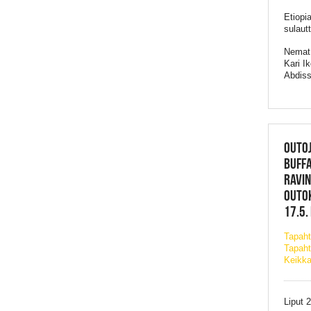
Etiopi
sulaut
Nemat 
Kari I
Abdiss
OUTOJ
BUFF
RAVIN
OUTO
17.5.
Tapah
Tapaht
Keikka
Liput 