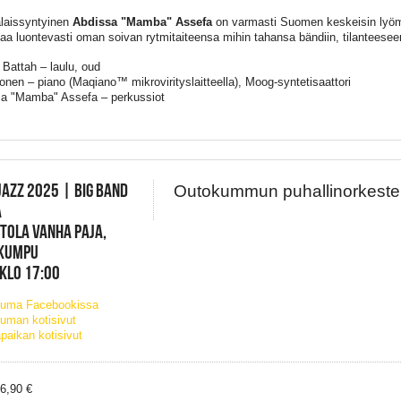
alaissyntyinen
Abdissa "Mamba" Assefa
on varmasti Suomen keskeisin lyömä
taa luontevasti oman soivan rytmitaiteensa mihin tahansa bändiin, tilanteesee
Battah – laulu, oud
konen – piano (Maqiano™ mikrovirityslaitteella), Moog-syntetisaattori
a "Mamba" Assefa – perkussiot
AZZ 2025 | BIG BAND
Outokummun puhallinorkeste
A
TOLA VANHA PAJA,
KUMPU
 KLO 17:00
tuma Facebookissa
uman kotisivut
paikan kotisivut
26,90 €