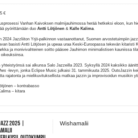
15 €
usprosessi Vanhan Kaivoksen malmijauhimossa herää hetkeksi eloon, kun hi
tää pyörittämään duo
Antti Lötjönen
&
Kalle Kalima
.
 2024 Jazzliiton Yrjö-palkinnon vastaanottanut, Suomen arvostetuimpiin jaz
uvan basisti Antti Lötjösen ja upeaa uraa Keski-Euroopassa tekevän kitaristi 
arkka ja monivivahteinen soitto pääsee Jauhimon minimalistisen kauniissa til
a oikeuksiinsa.
 yhteistyönsä sai alkunsa Salo Jazzeilla 2023. Syksyllä 2024 kaksikko äänit
ches
-levyn, jonka Eclipse Music julkaisi 31. tammikuuta 2025. OutoJazzin kei
tta rajatonta ja mielikuvituksellista matkaa jazzin ja improvisoidun musiikin y
Lötjönen – kontrabasso
Kalima – kitara
JAZZ 2025 |
Wishamalii
MALII
ERI KIISU, OUTOKUMPU