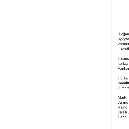
"Lojja
nykyää
varmuu
kuvatt
Lataus
kertaa
Vanhan
HOTA o
määrit
kiiree
Martti
Jarmo 
Raino 
Jari K
Hannu 