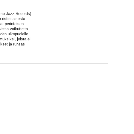
me Jazz Records)
istiriitaisesta
at perinteisen
vissa vaikutteita
iden ulkopuolelle.
uksiksi, joista ei
kset ja runsas