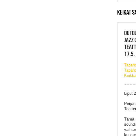
KEIKAT 
OUTOJ
JAZZ
TEATT
17.5.
Tapah
Tapaht
Keikka
Liput 
Perjan
Teatter
Tämä s
soundi
vaihtos
konsert