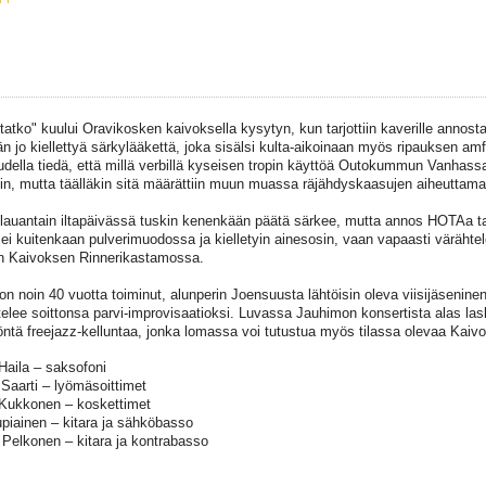
utatko" kuului Oravikosken kaivoksella kysytyn, kun tarjottiin kaverille annost
n jo kiellettyä särkylääkettä, joka sisälsi kulta-aikoinaan myös ripauksen am
della tiedä, että millä verbillä kyseisen tropin käyttöä Outokummun Vanhas
iin, mutta täälläkin sitä määrättiin muun muassa räjähdyskaasujen aiheuttam
lauantain iltapäivässä tuskin kenenkään päätä särkee, mutta annos HOTAa tarjo
 ei kuitenkaan pulverimuodossa ja kielletyin ainesosin, vaan vapaasti värähtel
 Kaivoksen Rinnerikastamossa.
n noin 40 vuotta toiminut, alunperin Joensuusta lähtöisin oleva viisijäseninen 
telee soittonsa parvi-improvisaatioksi. Luvassa Jauhimon konsertista alas las
töntä freejazz-kelluntaa, jonka lomassa voi tutustua myös tilassa olevaa Kai
 Haila – saksofoni
Saarti – lyömäsoittimet
Kukkonen – koskettimet
upiainen – kitara ja sähköbasso
Pelkonen – kitara ja kontrabasso