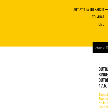
ARTISTIT JA JULKAISUT
TOIMIJAT
LIVE
JAZZ 
OUTOJ
RINN
OUTO
17.5.
Tapah
Tapaht
Keikka
Osta l