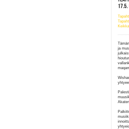
17.5.
Tapah
Tapaht
Keikka
Tämän 
ja mus
julkais
hioutu
vallan
maqam-
Wisham
yhtyeen
Palesti
muusik
Akatem
Palkit
musiik
innoit
yhtyei