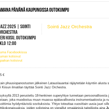
SAMANA PÄIVÄNÄ KAUPUNGISSA OUTOKUMPU
AZZ 2025 | SOINTI
Sointi Jazz Orchestra
 ORCHESTRA
ERI KIISU, OUTOKUMPU
 KLO 12:00
tuma Facebookissa
uman kotisivut
paikan kotisivut
25 €
tain phuusiopanostusten jälkeinen Latauslauantai räjäytetään käyntiin alusta s
i Kiisun ilmatilan täyttää Sointi Jazz Orchestra.
yksyllä 2013 perustettu 18-henkinen superyhtye tunnetaan persoonallisesta j
staan, joka muodostuu muun muassa epätavallisesta instrumentaatiosta ja ru
oittimia hyödyntävistä sovituksista. Yhtye toteuttaa vuosittain uusia juuri sille
tikokonaisuuksia, joiden solisteina on vieraillut omaäänisiä taiteilijoita aina
J