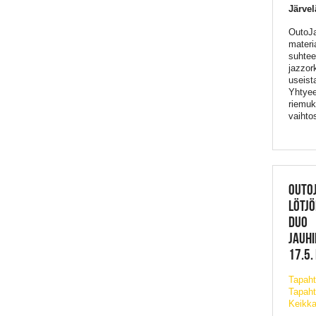
Järve
OutoJa
materi
suhtee
jazzork
useista
Yhtyee
riemuk
vaihto
OUTOJ
LÖTJÖ
DUO
JAUH
17.5.
Tapah
Tapaht
Keikka