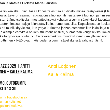
lään
ja
Mathias Eickistä Maria Faustiin
.
zzin keikalla Sointi Jazz Orchestra esittää studioalbuminsa
Jäähyväiset
(Fla
aalia. Levy on saanut inspiraationsa luonnon ihmeistä sekä luonnon ja ihmisen r
sta. Elämykselliseksi mestariteokseksi kehutun albumin sävellykset laventav
esteri-ilmaisun rajoja kiinnostavilla instrumentaatioilla. Kappaleissa on kuulta
 eri musiikkityyleistä, kun yhtye kurkottaa jazzorkesterimusiikin laidoille ja ni
n aiempia esityksiä on kehuttu intensiivisiksi, suorastaan vangitseviksi kokem
kaita grooveja puutu. SJO:n tavaramerkiksi muodostuneet värikylläiset sovitu
soittimien käyttö ovat myös uuden albumin sävellyksissä vahvasti läsnä.
AZZ 2025 | ANTTI
Antti Lötjönen
NEN + KALLE KALIMA
Kalle Kalima
IMO, OUTOKUMPU
 KLO 13:30
tuma Facebookissa
uman kotisivut
paikan kotisivut