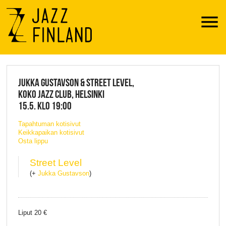
Menu
JAZZ FINLAND LIVE
JUKKA GUSTAVSON & STREET LEVEL,
KOKO JAZZ CLUB, HELSINKI
15.5. KLO 19:00
Tapahtuman kotisivut
Keikkapaikan kotisivut
Osta lippu
Street Level
(+
Jukka Gustavson
)
Liput 20 €