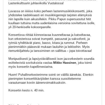
Lastenkulttuurin juhlaviikolla Vuotalossa!
Luvassa on iiiiiiiso koko perheen lastenmusiikkikonsertti, joka
yhdistelee taidokkaasti eri musiikkigenrejä tarjoten elämyksiä
niin lapsille kuin aikuisillekin. Pikku Papun supersuositut hitit
kuullaan tuttuina mutta uudenlaisina versioina sovitettuna isolle,
yli 20-henkiselle kokoonpanolle.
Konsertissa riittää kiinnostavaa kuunneltavaa ja katseltavaa,
kun orkesterissa soivat trumpetit, pasuunat ja saksofonit, ja
rytmiä ryhdittävät piano, basso, kitara ja rummut. Perheen
pienimmätkin pääsevät mukaan lauluihin ja leikkeihin. Myös
riemunkiljahtelu ja tanssiminen on sallittua – jopa toivottavaa!
Monipuolisesti ja lapsiystävällisesti ison jazzorkesterin soundia
esittelevistä sovituksista vastaa
Mikko Hassinen
, joka toimii
myös konsertin kapellimestarina.
Huom! Puhallinorkesterimme sointi on välillä äänekäs. Etenkin
pienimpien konserttikävijöiden kanssa suosittelemme
varautumaan koviin äänenvoimakkuuksiin.
Konsertin kesto n. 40 min.