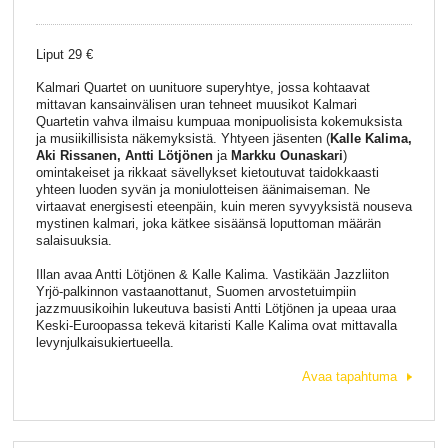
Liput 29 €
Kalmari Quartet on uunituore superyhtye, jossa kohtaavat
mittavan kansainvälisen uran tehneet muusikot Kalmari
Quartetin vahva ilmaisu kumpuaa monipuolisista kokemuksista
ja musiikillisista näkemyksistä. Yhtyeen jäsenten (
Kalle Kalima,
Aki Rissanen, Antti Lötjönen
ja
Markku Ounaskari
)
omintakeiset ja rikkaat sävellykset kietoutuvat taidokkaasti
yhteen luoden syvän ja moniulotteisen äänimaiseman. Ne
virtaavat energisesti eteenpäin, kuin meren syvyyksistä nouseva
mystinen kalmari, joka kätkee sisäänsä loputtoman määrän
salaisuuksia.
Illan avaa Antti Lötjönen & Kalle Kalima. Vastikään Jazzliiton
Yrjö-palkinnon vastaanottanut, Suomen arvostetuimpiin
jazzmuusikoihin lukeutuva basisti Antti Lötjönen ja upeaa uraa
Keski-Euroopassa tekevä kitaristi Kalle Kalima ovat mittavalla
levynjulkaisukiertueella.
Avaa tapahtuma