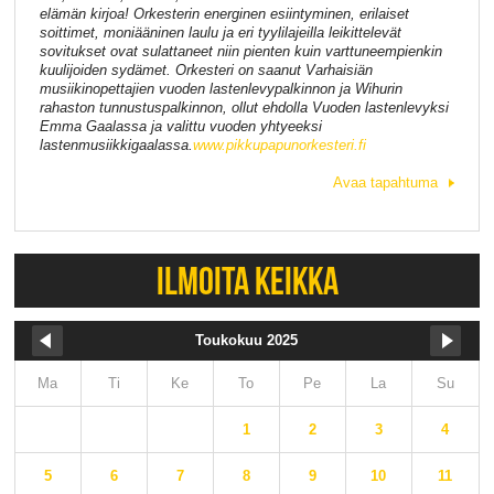
elämän kirjoa! Orkesterin energinen esiintyminen, erilaiset
soittimet, moniääninen laulu ja eri tyylilajeilla leikittelevät
sovitukset ovat sulattaneet niin pienten kuin varttuneempienkin
kuulijoiden sydämet. Orkesteri on saanut Varhaisiän
musiikinopettajien vuoden lastenlevypalkinnon ja Wihurin
rahaston tunnustuspalkinnon, ollut ehdolla Vuoden lastenlevyksi
Emma Gaalassa ja valittu vuoden yhtyeeksi
lastenmusiikkigaalassa.
www.pikkupapunorkesteri.fi
Avaa tapahtuma
ILMOITA KEIKKA
Toukokuu 2025
Ma
Ti
Ke
To
Pe
La
Su
1
2
3
4
5
6
7
8
9
10
11