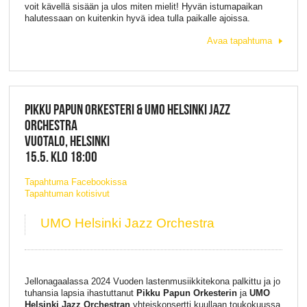
voit kävellä sisään ja ulos miten mielit! Hyvän istumapaikan
halutessaan on kuitenkin hyvä idea tulla paikalle ajoissa.
Avaa tapahtuma
PIKKU PAPUN ORKESTERI & UMO HELSINKI JAZZ
ORCHESTRA
VUOTALO, HELSINKI
15.5. KLO 18:00
Tapahtuma Facebookissa
Tapahtuman kotisivut
UMO Helsinki Jazz Orchestra
Jellonagaalassa 2024 Vuoden lastenmusiikkitekona palkittu ja jo
tuhansia lapsia ihastuttanut
Pikku Papun Orkesterin
ja
UMO
Helsinki Jazz Orchestran
yhteiskonsertti kuullaan toukokuussa