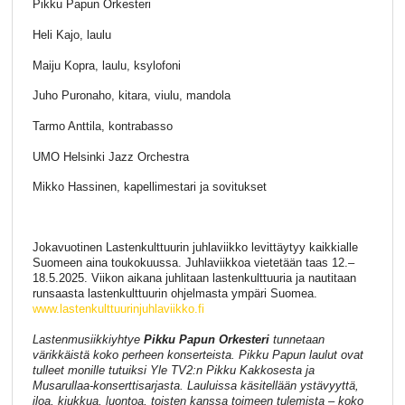
Pikku Papun Orkesteri
Heli Kajo, laulu
Maiju Kopra, laulu, ksylofoni
Juho Puronaho, kitara, viulu, mandola
Tarmo Anttila, kontrabasso
UMO Helsinki Jazz Orchestra
Mikko Hassinen, kapellimestari ja sovitukset
Jokavuotinen Lastenkulttuurin juhlaviikko levittäytyy kaikkialle
Suomeen aina toukokuussa. Juhlaviikkoa vietetään taas 12.–
18.5.2025. Viikon aikana juhlitaan lastenkulttuuria ja nautitaan
runsaasta lastenkulttuurin ohjelmasta ympäri Suomea.
www.lastenkulttuurinjuhlaviikko.fi
Lastenmusiikkiyhtye
Pikku Papun Orkesteri
tunnetaan
värikkäistä koko perheen konserteista. Pikku Papun laulut ovat
tulleet monille tutuiksi Yle TV2:n Pikku Kakkosesta ja
Musarullaa-konserttisarjasta. Lauluissa käsitellään ystävyyttä,
iloa, kiukkua, luontoa, toisten kanssa toimeen tulemista – koko