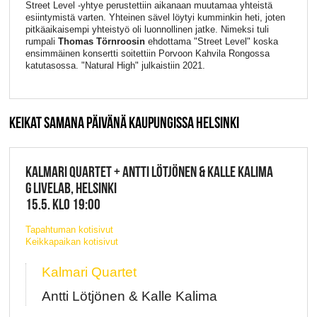
Street Level -yhtye perustettiin aikanaan muutamaa yhteistä
esiintymistä varten. Yhteinen sävel löytyi kumminkin heti, joten
pitkäaikaisempi yhteistyö oli luonnollinen jatke. Nimeksi tuli
rumpali
Thomas Törnroosin
ehdottama "Street Level" koska
ensimmäinen konsertti soitettiin Porvoon Kahvila Rongossa
katutasossa. "Natural High" julkaistiin 2021.
KEIKAT SAMANA PÄIVÄNÄ KAUPUNGISSA HELSINKI
KALMARI QUARTET + ANTTI LÖTJÖNEN & KALLE KALIMA
G LIVELAB, HELSINKI
15.5. KLO 19:00
Tapahtuman kotisivut
Keikkapaikan kotisivut
Kalmari Quartet
Antti Lötjönen & Kalle Kalima