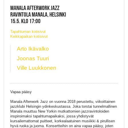
MANALA AFTERWORK JAZZ
RAVINTOLA MANALA, HELSINKI
15.5. KLO 17:00
Tapahtuman kotisivut
Keikkapaikan kotisivut
Arto Ikävalko
Joonas Tuuri
Ville Luukkonen
Vapaa pääsy
Manala Afterwork Jazz on vuonna 2018 perustettu, viikoittainen
jazzklubi Helsingin ydinkeskustassa. Joka torstai tunnelmallinen
Manala muuttuu New Yorkin mutkattomien jazzravintoloiden
inspiroimaksi tapahtumapaikaksi, jossa yhdistyvät
kursailemattomat puitteet, korkealaatuinen musiikki & pirullisen
hyvä ruoka ja juoma. Konsertteihin on aina vapaa pääsy, joten